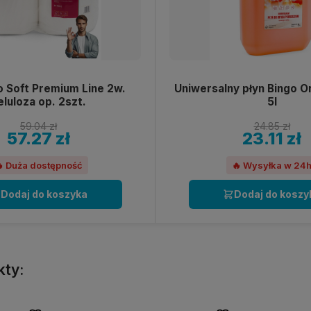
 Soft Premium Line 2w.
Uniwersalny płyn Bingo 
eluloza op. 2szt.
5l
59.04 zł
24.85 zł
57.27 zł
23.11 zł
 Duża dostępność
🔥 Wysyłka w 24
Dodaj do koszyka
Dodaj do koszy
kty: