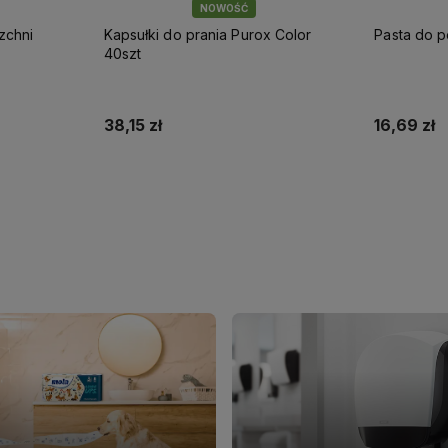
NOWOŚĆ
zchni
Kapsułki do prania Purox Color
Pasta do 
40szt
38,15 zł
16,69 zł
Do koszyka