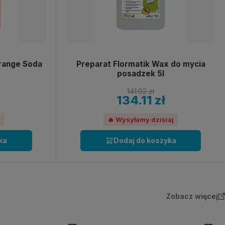
Orange Soda
Preparat Flormatik Wax do mycia
posadzek 5l
141.92 zł
134.11 zł
h
🔥 Wysyłamy dzisiaj
ka
Dodaj do koszyka
Zobacz więcej