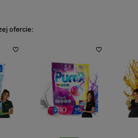
Do koszyka
ej ofercie:
Do ulubionych
Do ulubionych