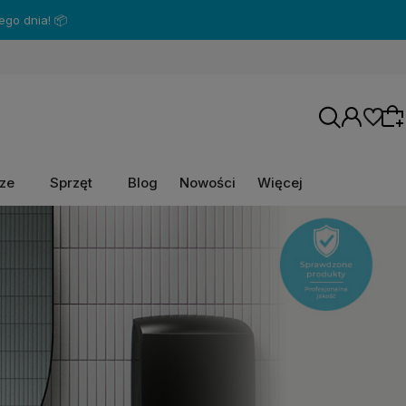
go dnia! 📦
rze
Sprzęt
Blog
Nowości
Więcej
Wybierz coś dla siebie z naszej aktualnej
oferty lub zaloguj się, aby przywrócić dodane
produkty do listy z poprzedniej sesji.