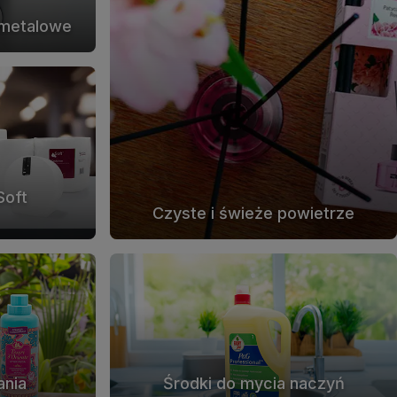
 metalowe
Soft
Czyste i świeże powietrze
ania
Środki do mycia naczyń