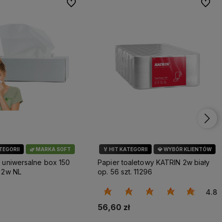
Do ulubionych
Do ulu
ATEGORII
🌿 MARKA SOFT
🏅 HIT KATEGORII
💎 WYBÓR KLIENTÓW
 uniwersalne box 150
Papier toaletowy KATRIN 2w biały
 2w NL
op. 56 szt. 11296
4.8
56,60 zł