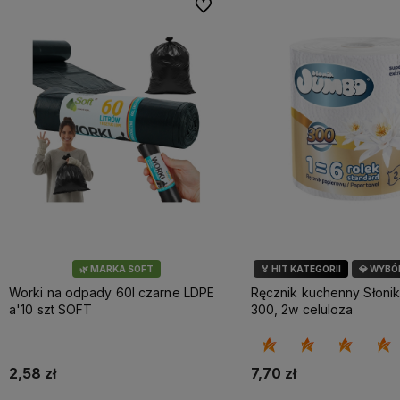
Do ulubionych
🌿 MARKA SOFT
🏅 HIT KATEGORII
💎 WYBÓ
Worki na odpady 60l czarne LDPE
Ręcznik kuchenny Słoni
a'10 szt SOFT
300, 2w celuloza
2,58 zł
7,70 zł