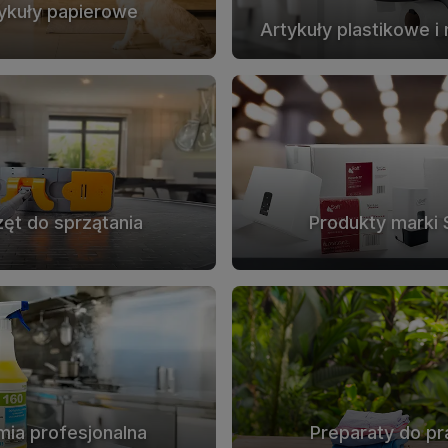
ykuły papierowe
Artykuły plastikowe i
zęt do sprzątania
Produkty marki 
ia profesjonalna
Preparaty do pr