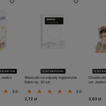
Do ulubionych
Do ulubionych
R KLIENTÓW
🏅 HIT KATEGORII
🏅 HIT K
k Jumbo
Woreczki na odpady higieniczne
Chusteczki
Katrin op. 30 szt.
szt. Jumbo
5.0
5.0
2,72 zł
3,63 zł