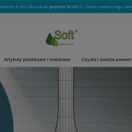
mówienie w dni robocze do
godziny 15:30
⏰ - towar nadamy tego same
Artykuły plastikowe i metalowe
Czyste i świeże powiet