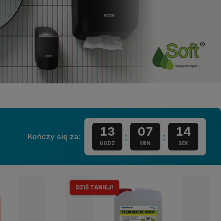
13
07
11
:
:
Kończy się za:
GODZ
MIN
SEK
DZIŚ TANIEJ!