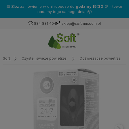
📅 Złóż zamówienie w dni robocze do
godziny 15:30
⏰ - towar
nadamy tego samego dnia! 📦
884 881 404
sklep@softmm.com.pl
Soft
Czyste i świeże powietrze
Odświeżacze powietrza