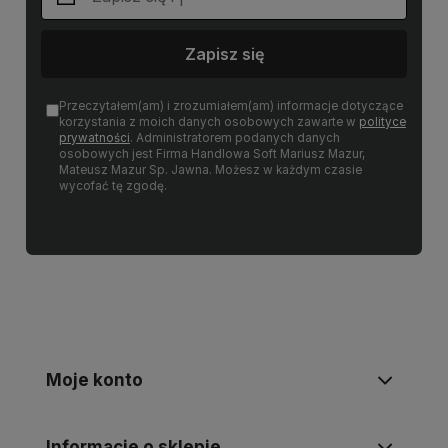
Zapisz się
Przeczytałem(am) i zrozumiałem(am) informacje dotyczące
korzystania z moich danych osobowych zawarte w
polityce
prywatności
. Administratorem podanych danych
osobowych jest Firma Handlowa Soft Mariusz Mazur,
Mateusz Mazur Sp. Jawna. Możesz w każdym czasie
wycofać tę zgodę.
Moje konto
Informacje o sklepie