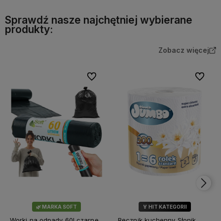
Sprawdź nasze najchętniej wybierane
produkty:
Zobacz więcej
Do ulubionych
Do ulubi
🌿 MARKA SOFT
🏅 HIT KATEGORII
💎 WYBÓR KLIENTÓW
Worki na odpady 60l czarne
Ręcznik kuchenny Słonik