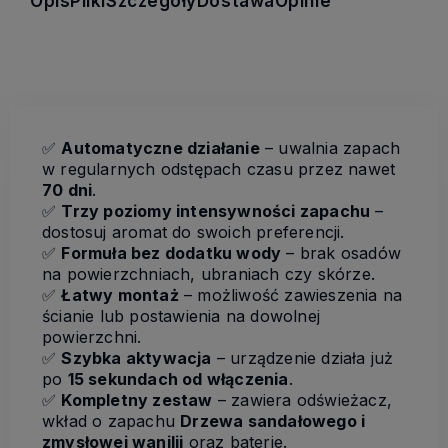
Opis
Pliki
Szczegóły
Dostawa
Opinie
✅
Automatyczne działanie
– uwalnia zapach
w regularnych odstępach czasu przez nawet
70 dni
.
✅
Trzy poziomy intensywności zapachu
–
dostosuj aromat do swoich preferencji.
✅
Formuła bez dodatku wody
– brak osadów
na powierzchniach, ubraniach czy skórze.
✅
Łatwy montaż
– możliwość zawieszenia na
ścianie lub postawienia na dowolnej
powierzchni.
✅
Szybka aktywacja
– urządzenie działa już
po
15 sekundach od włączenia
.
✅
Kompletny zestaw
– zawiera odświeżacz,
wkład o zapachu
Drzewa sandałowego i
zmysłowej wanilii
oraz baterie.