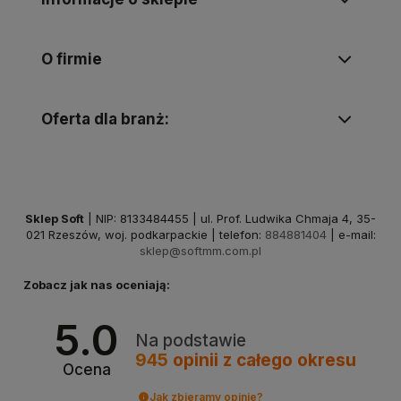
O firmie
Oferta dla branż:
Sklep Soft
| NIP: 8133484455 | ul. Prof. Ludwika Chmaja 4, 35-
021 Rzeszów, woj. podkarpackie | telefon:
884881404
| e-mail:
sklep@softmm.com.pl
Zobacz jak nas oceniają:
5.0
Na podstawie
945
opinii
z całego okresu
Ocena
Jak zbieramy opinie?