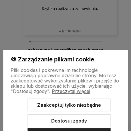
Szybka realizacja zamówienia.
w tym miesiącu
zebranych i zweryfikowanych przez
🍪 Zarządzanie plikami cookie
Pliki cookies i pokrewne im technologie
umożliwiają poprawne działanie strony. Możesz
zaakceptować wykorzystanie plików i przejść do
sklepu lub dostosować ich użycie, wybierając
"Dostosuj zgody".
Przeczytaj więcej
Zaakceptuj tylko niezbędne
Sklep internetowy Shoper.pl
Szablon Shoper Modern 3.0™
od
GrowCommerce
Dostosuj zgody