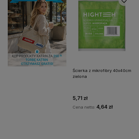
Do ulubi
Ścierka z mikrofibry 40x40cm
zielona
5,71 zł
4,64 zł
Cena netto:
Do koszyka