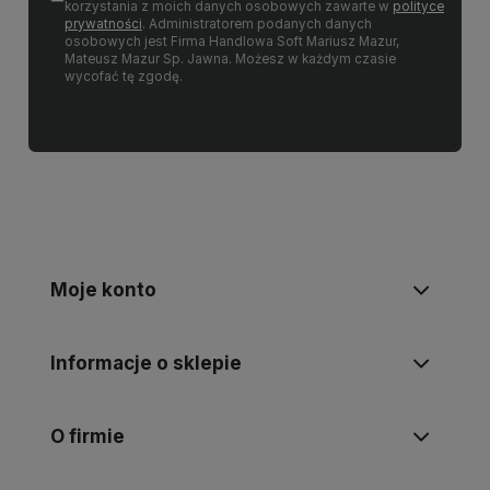
korzystania z moich danych osobowych zawarte w
polityce
prywatności
. Administratorem podanych danych
osobowych jest Firma Handlowa Soft Mariusz Mazur,
Mateusz Mazur Sp. Jawna. Możesz w każdym czasie
wycofać tę zgodę.
Moje konto
Informacje o sklepie
O firmie