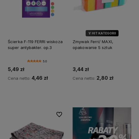
🏅 HIT KATEGORII
Ścierka F-119 FERRI wiskoza
Zmywak Ferri/ MAXI,
super antybakter. op.3
opakowanie 5 sztuk
5.0
5,49 zł
3,44 zł
4,46 zł
2,80 zł
Cena netto:
Cena netto:
Do koszyka
Do koszyka
Do ulubionych