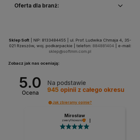
Oferta dla branż:
Sklep Soft
| NIP: 8133484455 | ul. Prof. Ludwika Chmaja 4, 35-
021 Rzeszów, woj. podkarpackie | telefon:
884881404
| e-mail:
sklep@softmm.com.pl
Zobacz jak nas oceniają:
5.0
Na podstawie
945
opinii
z całego okresu
Ocena
Jak zbieramy opinie?
Mirosław
zweryfikowano