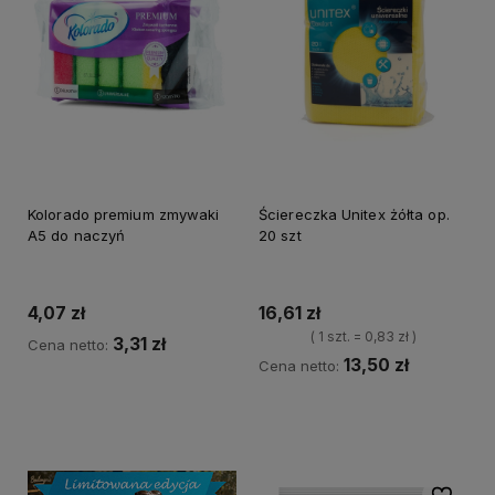
Kolorado premium zmywaki
Ściereczka Unitex żółta op.
A5 do naczyń
20 szt
4,07 zł
16,61 zł
( 1 szt. = 0,83 zł )
3,31 zł
Cena netto:
13,50 zł
Cena netto:
Do koszyka
Do koszyka