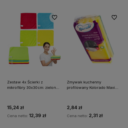
Do ulubionych
Do ulubi
Zestaw 4x Ścierki z
Zmywak kuchenny
mikrofibry 30x30cm: zielona,
profilowany Kolorado Maxi
czerwona, niebieska, żółta
a'1
15,24 zł
2,84 zł
12,39 zł
2,31 zł
Cena netto:
Cena netto: