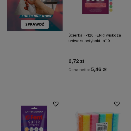
Ścierka F-120 FERRI wiskoza
uniwers antybakt. a'10
6,72 zł
5,46 zł
Cena netto:
Do koszyka
Do ulubionych
Do ulubi