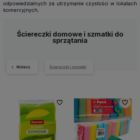
odpowiedzialnych za utrzymanie czystości w lokalach
komercyjnych.
Ściereczki domowe i szmatki do
sprzątania
Wstecz
Ściereczki i szmatki
Do ulubionych
Do ulubi