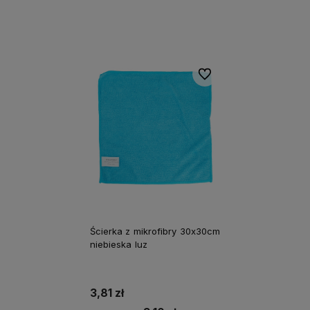
Do koszyka
Do koszyka
Do ulubionych
Ścierka z mikrofibry 30x30cm
niebieska luz
3,81 zł