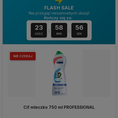
FLASH SALE
Nie przegap niesamowitych okazji!
Kończy się za:
23
58
54
:
:
GODZ
MIN
SEK
NIE CZEKAJ
Cif mleczko 750 ml PROFESSIONAL