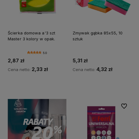
Ścierka domowa a'3 szt
Zmywak gąbka 85x55, 10
Master 3 kolory w opak.
sztuk
5.0
2,87 zł
5,31 zł
2,33 zł
4,32 zł
Cena netto:
Cena netto:
Do koszyka
Do koszyka
Do ulubi