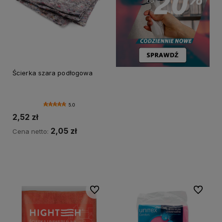
Ścierka szara podłogowa
5.0
2,52 zł
2,05 zł
Cena netto:
Do koszyka
Do ulubionych
Do ulubi