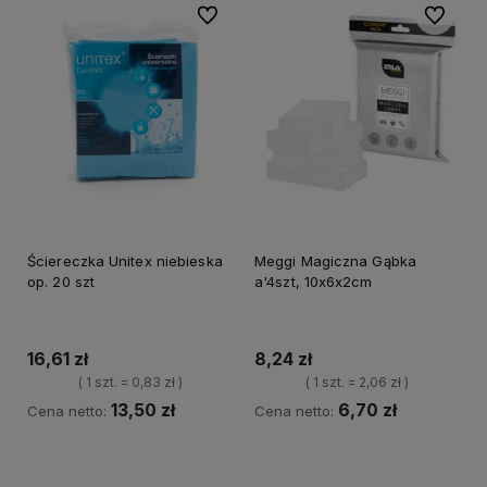
Do ulubionych
Do ulubi
Ściereczka Unitex niebieska
Meggi Magiczna Gąbka
op. 20 szt
a'4szt, 10x6x2cm
16,61 zł
8,24 zł
( 1 szt. = 0,83 zł )
( 1 szt. = 2,06 zł )
13,50 zł
6,70 zł
Cena netto:
Cena netto:
Do koszyka
Do koszyka