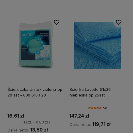
Do koszyka
Do koszyka
Do ulubionych
Do ulubi
Ściereczka Unitex zielona op.
Ścierka Lavette 51x36
20 szt - 600 610 F20
niebieska op.25szt
5.0
16,61 zł
147,24 zł
( 1 szt. = 0,83 zł )
119,71 zł
Cena netto:
13,50 zł
Cena netto: