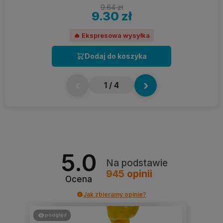
9.64 zł
9.30 zł
🔥 Ekspresowa wysyłka
Dodaj do koszyka
‹
›
1
/ 4
5.0
Na podstawie
945
opinii
Ocena
Jak zbieramy opinie?
podgląd