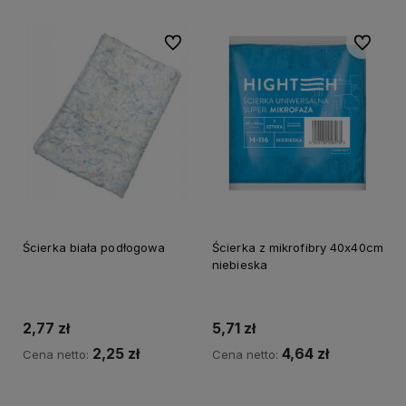
Do ulubionych
Do ulubi
Ścierka biała podłogowa
Ścierka z mikrofibry 40x40cm
niebieska
2,77 zł
5,71 zł
2,25 zł
4,64 zł
Cena netto:
Cena netto:
Do koszyka
Do koszyka