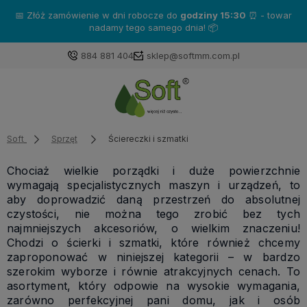
Zakup produkty marki
Katrin
- a otrzymasz gratisy!❤️
884 881 404
sklep@softmm.com.pl
Soft
Sprzęt
Ściereczki i szmatki
Chociaż wielkie porządki i duże powierzchnie
wymagają specjalistycznych maszyn i urządzeń, to
aby doprowadzić daną przestrzeń do absolutnej
czystości, nie można tego zrobić bez tych
najmniejszych akcesoriów, o wielkim znaczeniu!
Chodzi o ścierki i szmatki, które również chcemy
zaproponować w niniejszej kategorii – w bardzo
szerokim wyborze i równie atrakcyjnych cenach. To
asortyment, który odpowie na wysokie wymagania,
zarówno perfekcyjnej pani domu, jak i osób