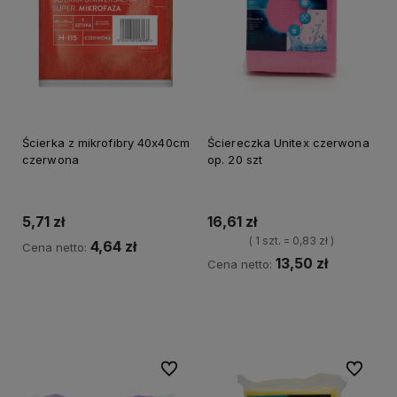
Ścierka z mikrofibry 40x40cm
Ściereczka Unitex czerwona
czerwona
op. 20 szt
5,71 zł
16,61 zł
( 1 szt. = 0,83 zł )
4,64 zł
Cena netto:
13,50 zł
Cena netto:
Do koszyka
Do koszyka
Do ulubionych
Do ulubi