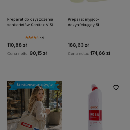
Preparat do czyszczenia
Preparat myjąco-
sanitariatów Sanitex V 5l
dezynfekujący 5l
4.0
110,88 zł
188,63 zł
90,15 zł
174,66 zł
Cena netto:
Cena netto:
Do koszyka
Do ulubi