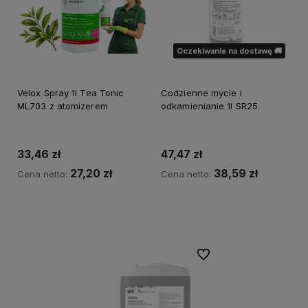
Oczekiwanie na dostawę 🚚
Velox Spray 1l Tea Tonic
Codzienne mycie i
ML703 z atomizerem
odkamienianie 1l SR25
33,46 zł
47,47 zł
27,20 zł
38,59 zł
Cena netto:
Cena netto:
Do koszyka
Powiadom o dostępności
Do ulubionych