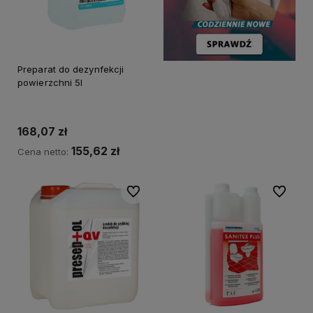
Preparat do dezynfekcji
powierzchni 5l
168,07 zł
155,62 zł
Cena netto:
Do ulubionych
Do ulubi