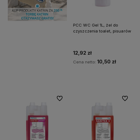
PCC WC Gel 1L, żel do
czyszczenia toalet, pisuarów
12,92 zł
10,50 zł
Cena netto:
Do koszyka
Do ulubionych
Do ulubi