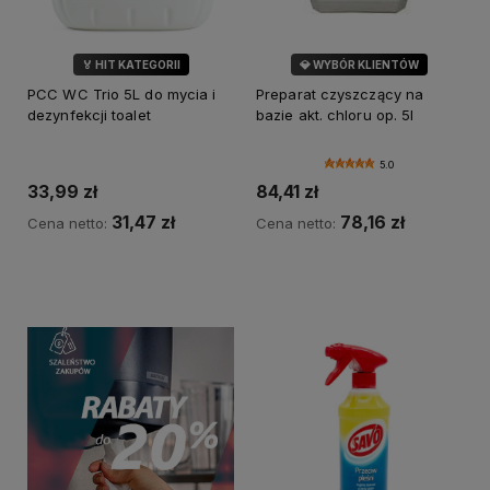
🏅 HIT KATEGORII
💎 WYBÓR KLIENTÓW
💎 WYBÓR KLIENTÓW
PCC WC Trio 5L do mycia i
Preparat czyszczący na
dezynfekcji toalet
bazie akt. chloru op. 5l
5.0
33,99 zł
84,41 zł
31,47 zł
78,16 zł
Cena netto:
Cena netto:
Do koszyka
Do koszyka