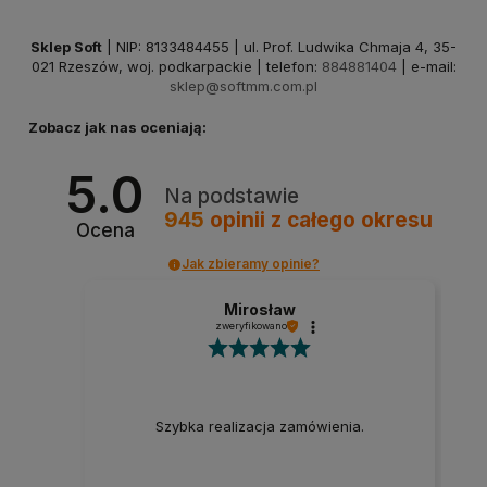
Sklep Soft
| NIP: 8133484455 | ul. Prof. Ludwika Chmaja 4, 35-
021 Rzeszów, woj. podkarpackie | telefon:
884881404
| e-mail:
sklep@softmm.com.pl
Zobacz jak nas oceniają:
5.0
Na podstawie
945
opinii
z całego okresu
Ocena
Jak zbieramy opinie?
Mirosław
zweryfikowano
Szybka realizacja zamówienia.