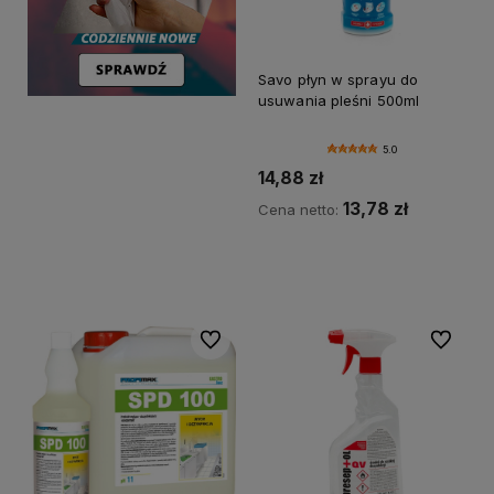
Savo płyn w sprayu do
usuwania pleśni 500ml
5.0
14,88 zł
13,78 zł
Cena netto:
Do koszyka
Do ulubionych
Do ulubi