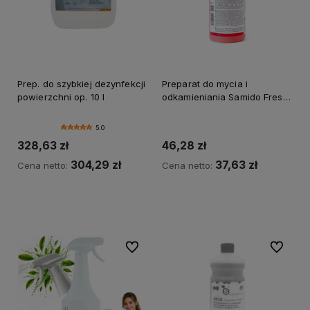
Prep. do szybkiej dezynfekcji
Preparat do mycia i
powierzchni op. 10 l
odkamieniania Samido Fresh
1L
5.0
328,63 zł
46,28 zł
304,29 zł
37,63 zł
Cena netto:
Cena netto:
Do koszyka
Do koszyka
Do ulubionych
Do ulubi