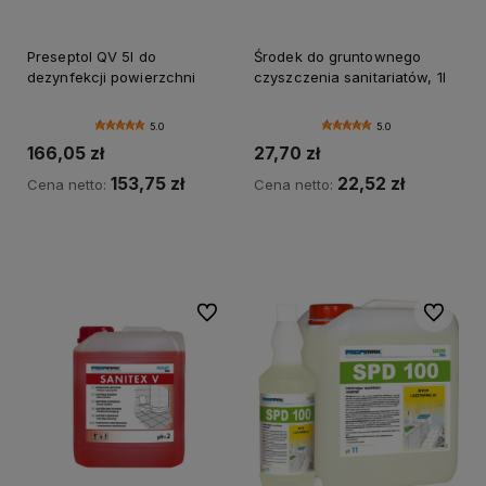
Preseptol QV 5l do
Środek do gruntownego
dezynfekcji powierzchni
czyszczenia sanitariatów, 1l
5.0
5.0
166,05 zł
27,70 zł
153,75 zł
22,52 zł
Cena netto:
Cena netto:
Do koszyka
Do koszyka
Do ulubionych
Do ulubi