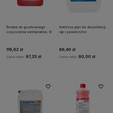
Środek do gruntownego
AntiVirus płyn do dezynfekcji
czyszczenia sanitariatów, 5l
rąk i powierzchni
119,62 zł
86,40 zł
97,25 zł
80,00 zł
Cena netto:
Cena netto:
Do koszyka
Do ulubionych
Do ulubi