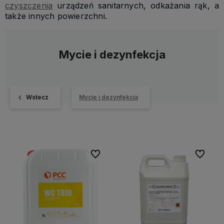
czyszczenia
urządzeń sanitarnych, odkażania rąk, a
także innych powierzchni.
Mycie i dezynfekcja
Wstecz
Mycie i dezynfekcja
Do ulubionych
Do ulubi