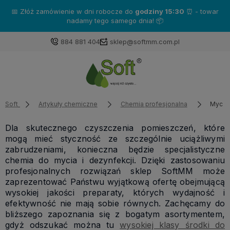
Zakup produkty marki
Katrin
- a otrzymasz gratisy!❤️
884 881 404
sklep@softmm.com.pl
Soft
Artykuły chemiczne
Chemia profesjonalna
Mycie 
Dla skutecznego czyszczenia pomieszczeń, które
mogą mieć styczność ze szczególnie uciążliwymi
zabrudzeniami, konieczna będzie specjalistyczne
chemia do mycia i dezynfekcji. Dzięki zastosowaniu
profesjonalnych rozwiązań sklep SoftMM może
zaprezentować Państwu wyjątkową ofertę obejmującą
wysokiej jakości preparaty, których wydajność i
efektywność nie mają sobie równych. Zachęcamy do
bliższego zapoznania się z bogatym asortymentem,
gdyż odszukać można tu
wysokiej klasy środki do