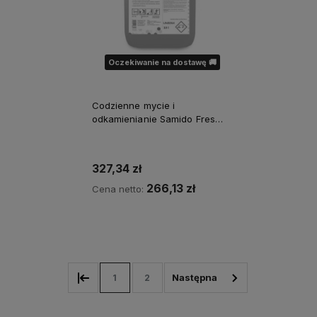
Oczekiwanie na dostawę 🚚
Codzienne mycie i
odkamienianie Samido Fresh
10l
327,34 zł
266,13 zł
Cena netto:
Powiadom o dostępności
1
2