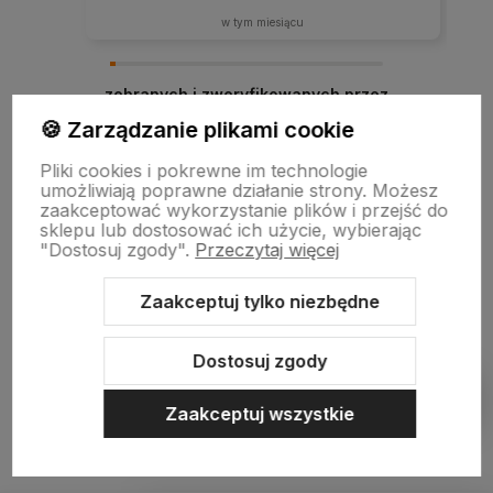
w tym miesiącu
zebranych i zweryfikowanych przez
🍪 Zarządzanie plikami cookie
Pliki cookies i pokrewne im technologie
umożliwiają poprawne działanie strony. Możesz
zaakceptować wykorzystanie plików i przejść do
sklepu lub dostosować ich użycie, wybierając
"Dostosuj zgody".
Przeczytaj więcej
Zaakceptuj tylko niezbędne
Sklep internetowy Shoper.pl
Szablon Shoper Modern 3.0™
od
GrowCommerce
Dostosuj zgody
Pokaż filtry
Zaakceptuj wszystkie