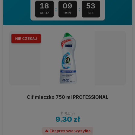
18
09
52
:
:
GODZ
MIN
SEK
NIE CZEKAJ
Cif mleczko 750 ml PROFESSIONAL
9.64 zł
9.30 zł
🔥 Ekspresowa wysyłka