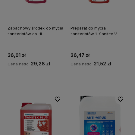
Zapachowy środek do mycia
Preparat do mycia
sanitariatów op. 1l
sanitariatów 1l Sanitex V
36,01 zł
26,47 zł
29,28 zł
21,52 zł
Cena netto:
Cena netto:
Do koszyka
Do koszyka
Do ulubionych
Do ulubi