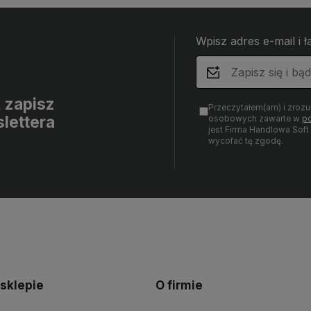
Wpisz adres e-mail i 
, zapisz
Przeczytałem(am) i zroz
lettera
osobowych zawarte w
po
jest Firma Handlowa Sof
wycofać tę zgodę.
 sklepie
O firmie