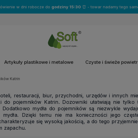
mówienie w dni robocze do
godziny 15:30
⏰ - towar nadamy tego same
Artykuły plastikowe i metalowe
Czyste i świeże powiet
ików Katrin
oteli, restauracji, biur, przychodni, urzędów i innych m
i do pojemników Katrin. Dozowniki ułatwiają nie tylko 
ć. Dodatkowo mydła do pojemników są niezwykle wydaj
ji mydła. Dzięki temu nie ma konieczności jego czę
harakteryzuje się wysoką jakością, a do tego przyjemn
m zapachu.