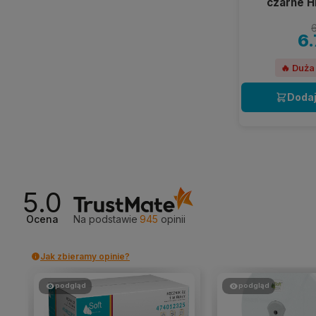
czarne H
6
6.
🔥 Duża
Dodaj
5.0
Ocena
Na podstawie
945
opinii
Jak zbieramy opinie?
podgląd
podgląd