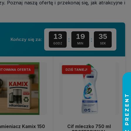
 Poznaj naszą ofertę i przekonaj się, jak atrakcyjne i
13
19
34
:
:
Kończy się za:
GODZ
MIN
SEK
ITOWANA OFERTA
DZIŚ TANIEJ!
mieniacz Kamix 150
Cif mleczko 750 ml