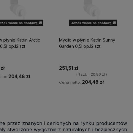
czekiwanie na dostawę 🚚
Oczekiwanie na dostawę 🚚
 płynie Katrin Arctic
Mydło w płynie Katrin Sunny
Breeze0,5l op.12 szt
Garden 0,5l op.12 szt
 zł
251,51 zł
( 1 szt. = 20,96 zł )
204,48 zł
tto:
204,48 zł
Cena netto:
wiadom o dostępności
Powiadom o dostępności
one przez znanych i cenionych na rynku producentów
ły stworzone wyłącznie z naturalnych i bezpiecznych