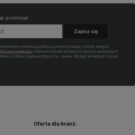
łap promocje!
Zapisz się
umiałem(am) informacje dotyczące korzystania z moich danych
lityce prywatności
. Administratorem podanych danych osobowych
t Mariusz Mazur, Mateusz Mazur Sp. Jawna. Możesz w każdym czasie
Oferta dla branż: