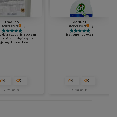
Ewelina
dariusz
zweryfikowano
zweryfikowano
 działa zgodnie z opisem.
jest super polecam
o można pozbyć się nie
yjemnych zapachów.
0
0
0
0
2026-06-03
2026-05-19