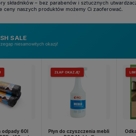
óry składników – bez parabenów i sztucznych utwardzaczy.
e ceny naszych produktów możemy Ci zaoferować.
SH SALE
rzegap niesamowitych okazji!
J
ZŁAP OKAZJĘ!
LIM
a odpady 60l
Płyn do czyszczenia mebli
Odka