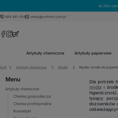
📅 Złóż za
884 881 404
sklep@softmm.com.pl
Artykuły chemiczne
Artykuły papierowe
Soft
Artykuły chemiczne
Mydła
Mydła i środki do pojemn
Menu
Dla potrzeb h
mydła
i środk
Artykuły chemiczne
higienicznoś
Chemia gospodarcza
tysięcy porc
dozowników c
Chemia profesjonalna
odświeżający
Kosmetyki