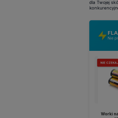
dla Twojej sk
konkurencyjn
FLA
Nie p
NIE CZEKA
Worki n