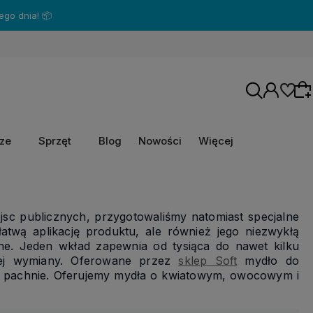
go dnia! 📦
rze
Sprzęt
Blog
Nowości
Więcej
Wybierz coś dla siebie z naszej aktualnej
oferty lub zaloguj się, aby przywrócić dodane
iejsc publicznych, przygotowaliśmy natomiast specjalne
produkty do listy z poprzedniej sesji.
łatwą aplikację produktu, ale również jego niezwykłą
ne. Jeden wkład zapewnia od tysiąca do nawet kilku
stej wymiany. Oferowane przez
sklep Soft
mydło do
ie pachnie. Oferujemy mydła o kwiatowym, owocowym i