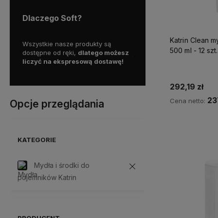
Dlaczego Soft?
Katrin Clean m
ą
Skorzystaj z darmowej dostawy
Działamy od 1999 roku, ma
500 ml - 12 szt.
możesz
już od
200 zł!
już
25 lat doświadczenia 
awę!
polskim rynku.
292,19 zł
23
Cena netto:
Opcje przeglądania
Do 
KATEGORIE
Mydła i środki do
pojemników Katrin
PRODUCENT