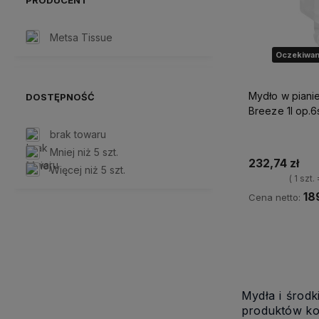
Metsa Tissue
Oczekiwan
Mydło w pianie 
DOSTĘPNOŚĆ
Breeze 1l op.6
brak towaru
Mniej niż 5 szt.
232,74 zł
Więcej niż 5 szt.
( 1 szt.
18
Cena netto:
Powiadom 
Mydła i środ
produktów ko