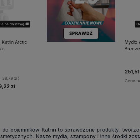
ie na dostawę 🚚
O
Katrin Arctic
Mydło w
sz
251,51
 = 38,79 zł )
Cena ne
9,22 zł
Po
o dostępności
ki do pojemników Katrin to sprawdzone produkty, tworz
smetycznych. Nasze mydła, szampony i inne środki zosta