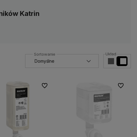
ników Katrin
Układ
Do ulubionych
Do ulubio