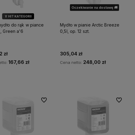
Oczekiwanie na dostawę 🚚
🏅 HIT KATEGORII
mydło do rąk w piance
Mydło w pianie Arctic Breeze
, Green a'6
0,5l, op. 12 szt.
 zł
305,04 zł
167,66 zł
248,00 zł
tto:
Cena netto:
Do koszyka
Powiadom o dostępności
Do ulubionych
Do ulubio