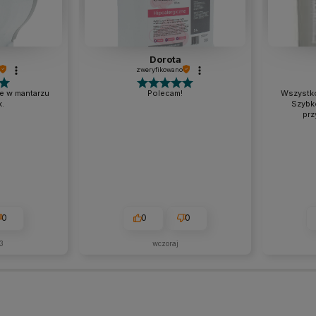
Dorota
zweryfikowano
e w mantarzu
Polecam!
Wszystko
.
Szybk
prz
0
0
0
3
wczoraj