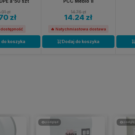
DPE a'50 szt
PCC Meblo 1l
.91 zł
14.76 zł
70 zł
14.24 zł
 dostępność
🔥 Natychmiastowa dostawa
 do koszyka
Dodaj do koszyka
podgląd
podglą