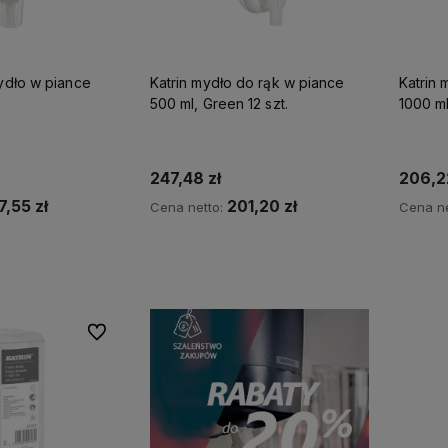
ydło w piance
Katrin mydło do rąk w piance
Katrin 
my więc
Wszystkie nasze produkty są
500 ml, Green 12 szt.
1000 ml
na
dostępne od ręki,
dlatego możesz
liczyć na ekspresową dostawę!
247,48 zł
206,22
7,55 zł
201,20 zł
Cena netto:
Cena ne
koszyka
Do koszyka
Do ulubionych