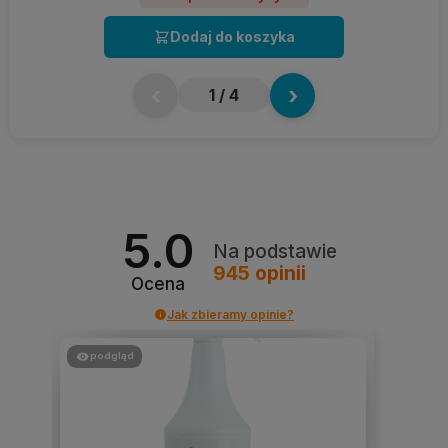
Dodaj do koszyka
‹
›
1
/ 4
5.0
Na podstawie
945
opinii
Ocena
Jak zbieramy opinie?
podgląd