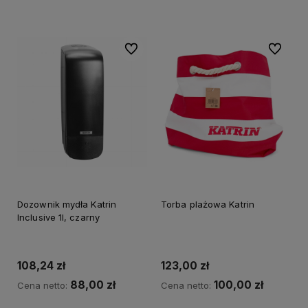
Do koszyka
Do ulubionych
Do ulubi
Dozownik mydła Katrin
Torba plażowa Katrin
Inclusive 1l, czarny
108,24 zł
123,00 zł
88,00 zł
100,00 zł
Cena netto:
Cena netto: