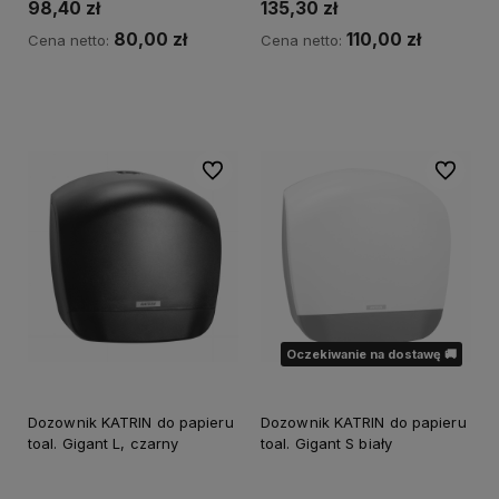
98,40 zł
135,30 zł
80,00 zł
110,00 zł
Cena netto:
Cena netto:
Powiadom o dostępności
Powiadom o dostępności
Do ulubionych
Do ulubi
Oczekiwanie na dostawę 🚚
Dozownik KATRIN do papieru
Dozownik KATRIN do papieru
toal. Gigant L, czarny
toal. Gigant S biały