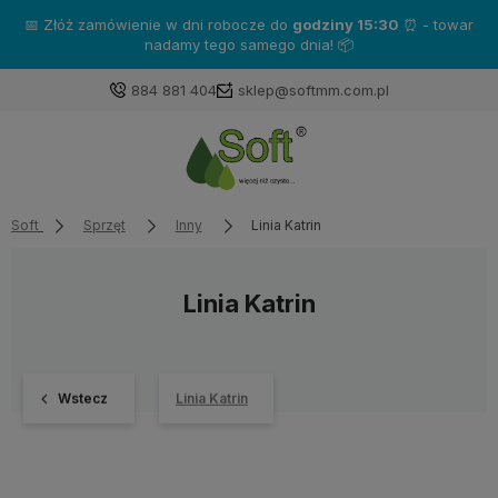
Zakup produkty marki
Katrin
- a otrzymasz gratisy!❤️
884 881 404
sklep@softmm.com.pl
Soft
Sprzęt
Inny
Linia Katrin
Linia Katrin
Wstecz
Linia Katrin