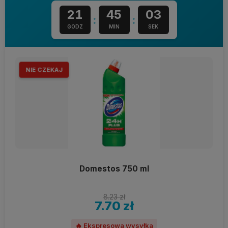
21
45
02
:
:
GODZ
MIN
SEK
NIE CZEKAJ
Domestos 750 ml
8.23 zł
7.70 zł
🔥 Ekspresowa wysyłka