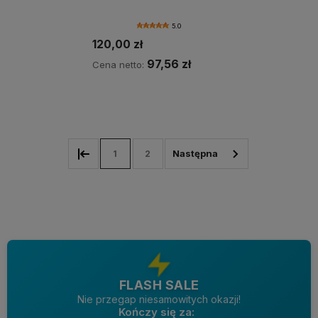
5.0
120,00 zł
97,56 zł
Cena netto:
Powiadom o dostępności
1
2
FLASH SALE
Nie przegap niesamowitych okazji!
Kończy się za: