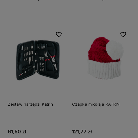
Do koszyka
Do koszyka
Do ulubionych
Do ulubi
Zestaw narzędzi Katrin
Czapka mikołaja KATRIN
61,50 zł
121,77 zł