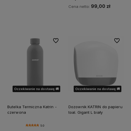
99,00 zł
Cena netto:
Do koszyka
Do ulubionych
Do ulubi
Oczekiwanie na dostawę 🚚
Oczekiwanie na dostawę 🚚
Butelka Termiczna Katrin -
Dozownik KATRIN do papieru
czerwona
toal. Gigant L biały
5.0