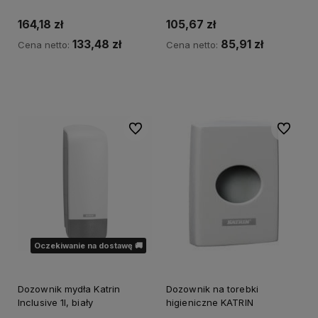
164,18 zł
105,67 zł
133,48 zł
85,91 zł
Cena netto:
Cena netto:
Powiadom o dostępności
Powiadom o dostępności
Do ulubionych
Do ulubi
Oczekiwanie na dostawę 🚚
Dozownik mydła Katrin
Dozownik na torebki
Inclusive 1l, biały
higieniczne KATRIN