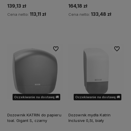
139,13 zł
164,18 zł
113,11 zł
133,48 zł
Cena netto:
Cena netto:
Do koszyka
Powiadom o dostępności
Do ulubionych
Do ulubi
Oczekiwanie na dostawę 🚚
Oczekiwanie na dostawę 🚚
Dozownik KATRIN do papieru
Dozownik mydła Katrin
toal. Gigant S, czarny
Inclusive 0,5l, biały