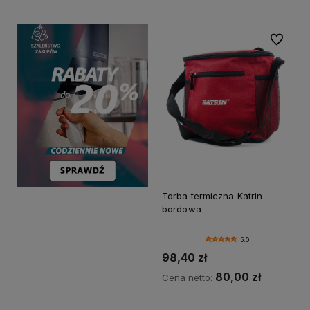
Do ulubi
Torba termiczna Katrin -
bordowa
5.0
98,40 zł
80,00 zł
Cena netto: