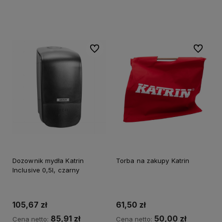
Do koszyka
Do ulubionych
Do ulubi
Dozownik mydła Katrin
Torba na zakupy Katrin
Inclusive 0,5l, czarny
105,67 zł
61,50 zł
85,91 zł
50,00 zł
Cena netto:
Cena netto: