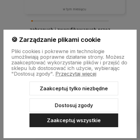
w tym miesiącu
zebranych i zweryfikowanych przez
🍪 Zarządzanie plikami cookie
Pliki cookies i pokrewne im technologie
umożliwiają poprawne działanie strony. Możesz
zaakceptować wykorzystanie plików i przejść do
sklepu lub dostosować ich użycie, wybierając
"Dostosuj zgody".
Przeczytaj więcej
Zaakceptuj tylko niezbędne
Sklep internetowy Shoper.pl
Szablon Shoper Modern 3.0™
od
GrowCommerce
Dostosuj zgody
Pokaż filtry
Zaakceptuj wszystkie