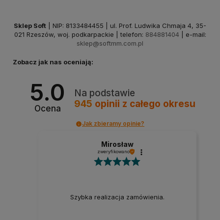
Sklep Soft
| NIP: 8133484455 | ul. Prof. Ludwika Chmaja 4, 35-
021 Rzeszów, woj. podkarpackie | telefon:
884881404
| e-mail:
sklep@softmm.com.pl
Zobacz jak nas oceniają:
5.0
Na podstawie
945
opinii
z całego okresu
Ocena
Jak zbieramy opinie?
Mirosław
zweryfikowano
Szybka realizacja zamówienia.