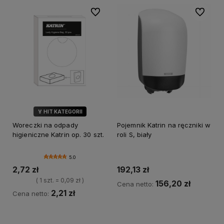
Do ulubionych
Do ulubi
🏅 HIT KATEGORII
Woreczki na odpady
Pojemnik Katrin na ręczniki w
higieniczne Katrin op. 30 szt.
roli S, biały
5.0
2,72 zł
192,13 zł
( 1 szt. = 0,09 zł )
156,20 zł
Cena netto:
2,21 zł
Cena netto:
Do koszyka
Do koszyka