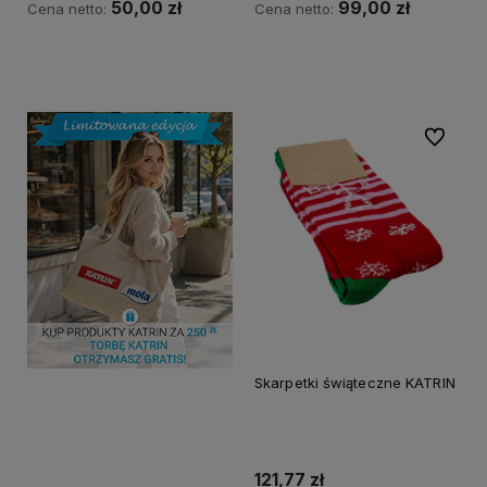
50,00 zł
99,00 zł
Cena netto:
Cena netto:
Do koszyka
Do koszyka
Do ulubi
Skarpetki świąteczne KATRIN
121,77 zł