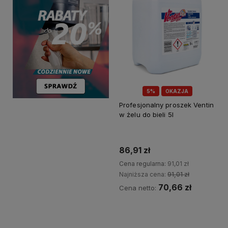
5%
OKAZJA
Profesjonalny proszek Ventin
w żelu do bieli 5l
86,91 zł
Cena regularna:
91,01 zł
Najniższa cena:
91,01 zł
70,66 zł
Cena netto:
Do koszyka