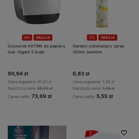
6%
OKAZJA
7%
OKAZJA
Dozownik KATRIN do papieru
Garden odświeżacz spray
toal. Gigant S biały
300ml Jasmine
90,64 zł
6,83 zł
Cena regularna:
95,92 zł
Cena regularna:
7,38 zł
Najniższa cena:
95,92 zł
Najniższa cena:
7,38 zł
73,69 zł
5,55 zł
Cena netto:
Cena netto:
Do koszyka
Do koszyka
Do ulubi