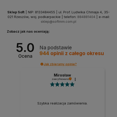
Sklep Soft
| NIP: 8133484455 | ul. Prof. Ludwika Chmaja 4, 35-
021 Rzeszów, woj. podkarpackie | telefon:
884881404
| e-mail:
sklep@softmm.com.pl
Zobacz jak nas oceniają:
5.0
Na podstawie
944
opinii
z całego okresu
Ocena
Jak zbieramy opinie?
Mirosław
zweryfikowano
Szybka realizacja zamówienia.