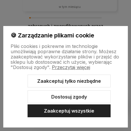
w tym miesiącu
zebranych i zweryfikowanych przez
🍪 Zarządzanie plikami cookie
Pliki cookies i pokrewne im technologie
umożliwiają poprawne działanie strony. Możesz
zaakceptować wykorzystanie plików i przejść do
sklepu lub dostosować ich użycie, wybierając
"Dostosuj zgody".
Przeczytaj więcej
Zaakceptuj tylko niezbędne
Sklep internetowy Shoper.pl
Szablon Shoper Modern 3.0™
od
GrowCommerce
Dostosuj zgody
Pokaż filtry
Zaakceptuj wszystkie