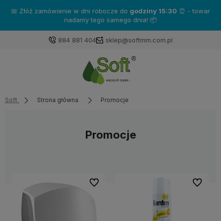
📅 Złóż zamówienie w dni robocze do
godziny 15:30
⏰ - towar
nadamy tego samego dnia! 📦
884 881 404
sklep@softmm.com.pl
Soft
Strona główna
Promocje
Promocje
Do ulubionych
Do ulubi