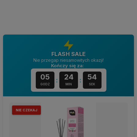
Do koszyka
FLASH SALE
Nie przegap niesamowitych okazji!
Kończy się za:
05
24
53
:
:
GODZ
MIN
SEK
NIE CZEKAJ