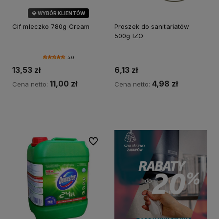
💎 WYBÓR KLIENTÓW
Cif mleczko 780g Cream
Proszek do sanitariatów
500g IZO
5.0
13,53 zł
6,13 zł
11,00 zł
4,98 zł
Cena netto:
Cena netto:
Do koszyka
Do koszyka
Do ulubionych