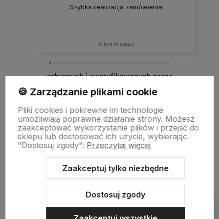
Szybka realizacja zamówienia.
w tym miesiącu
zebranych i zweryfikowanych przez
🍪 Zarządzanie plikami cookie
Pliki cookies i pokrewne im technologie
umożliwiają poprawne działanie strony. Możesz
zaakceptować wykorzystanie plików i przejść do
sklepu lub dostosować ich użycie, wybierając
"Dostosuj zgody".
Przeczytaj więcej
Zaakceptuj tylko niezbędne
Sklep internetowy Shoper.pl
Szablon Shoper Modern 3.0™
od
GrowCommerce
Dostosuj zgody
Pokaż filtry
Zaakceptuj wszystkie