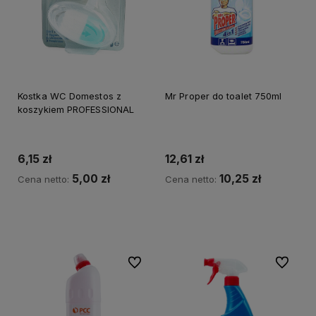
Kostka WC Domestos z
Mr Proper do toalet 750ml
koszykiem PROFESSIONAL
6,15 zł
12,61 zł
5,00 zł
10,25 zł
Cena netto:
Cena netto:
Do koszyka
Do koszyka
Do ulubionych
Do ulubi