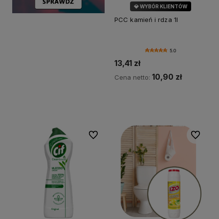
💎 WYBÓR KLIENTÓW
PCC kamień i rdza 1l
5.0
13,41 zł
10,90 zł
Cena netto:
Do koszyka
Do ulubionych
Do ulubi