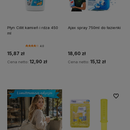
Płyn Cillit kamień i rdza 450
Ajax spray 750ml do łazienki
ml
4.0
15,87 zł
18,60 zł
12,90 zł
15,12 zł
Cena netto:
Cena netto:
Do koszyka
Do koszyka
Do ulubi