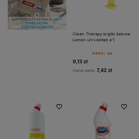
Clean Therapy krążki żelowe
Lemon urz+wkład a'1
4.0
9,13 zł
7,42 zł
Cena netto:
Do koszyka
Do ulubionych
Do ulubi