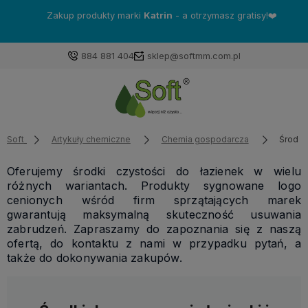
Zakup produkty marki
Katrin
- a otrzymasz gratisy!❤️
884 881 404
sklep@softmm.com.pl
Soft
Artykuły chemiczne
Chemia gospodarcza
Środki 
Oferujemy środki czystości do łazienek w wielu
różnych wariantach. Produkty sygnowane logo
cenionych wśród firm sprzątających marek
gwarantują maksymalną skuteczność usuwania
zabrudzeń. Zapraszamy do zapoznania się z naszą
ofertą, do kontaktu z nami w przypadku pytań, a
także do dokonywania zakupów.