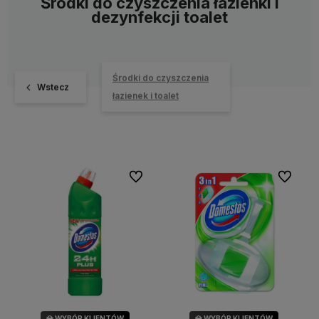
Środki do czyszczenia łazienki i
dezynfekcji toalet
Środki do czyszczenia
Wstecz
łazienek i toalet
Do ulubionych
Do ulubi
💎 WYBÓR KLIENTÓW
💎 WYBÓR KLIENTÓW