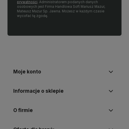
prywatności
. Administratorem podanych danych
osobowych jest Firma Handlowa Soft Mariusz Mazur,
Mateusz Mazur Sp. Jawna. Możesz w każdym czasie
wycofać tę zgodę.
Moje konto
Informacje o sklepie
O firmie