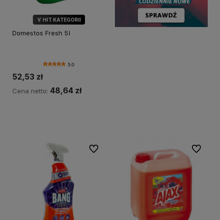
🏅 HIT KATEGORII
💎 WYBÓR KLIENTÓW
Domestos Fresh 5l
5.0
52,53 zł
48,64 zł
Cena netto:
Do koszyka
Do ulubionych
Do ulubi