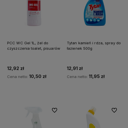
PCC WC Gel 1L, żel do
Tytan kamień i rdza, spray do
czyszczenia toalet, pisuarów
łazienek 500g
12,92 zł
12,91 zł
10,50 zł
11,95 zł
Cena netto:
Cena netto:
Do koszyka
Do koszyka
Do ulubionych
Do ulubi