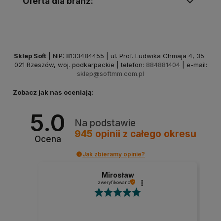
Oferta dla branż:
Sklep Soft
| NIP: 8133484455 | ul. Prof. Ludwika Chmaja 4, 35-
021 Rzeszów, woj. podkarpackie | telefon:
884881404
| e-mail:
sklep@softmm.com.pl
Zobacz jak nas oceniają:
5.0
Na podstawie
945
opinii
z całego okresu
Ocena
Jak zbieramy opinie?
Mirosław
zweryfikowano