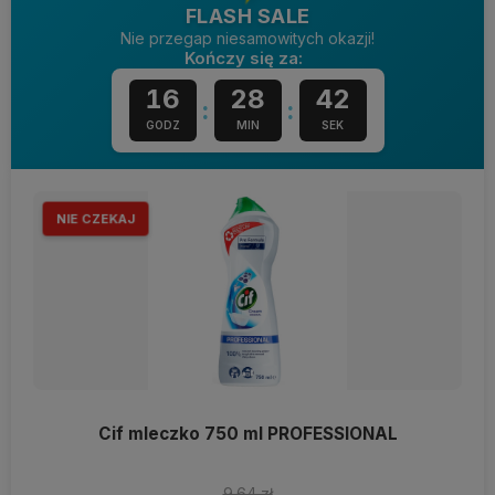
FLASH SALE
Nie przegap niesamowitych okazji!
Kończy się za:
16
28
41
:
:
GODZ
MIN
SEK
NIE CZEKAJ
Cif mleczko 750 ml PROFESSIONAL
9.64 zł