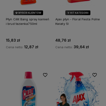
💎 WYBÓR KLIENTÓW
🏅 HIT KATEGORII
💎 WYBÓR KLIENTÓW
Płyn Cillit Bang spray kamień
Ajax płyn - Floral Fiesta Polne
i brud łazienka750ml
Kwiaty 5l
15,83 zł
48,76 zł
12,87 zł
39,64 zł
Cena netto:
Cena netto:
Do koszyka
Do koszyka
Do ulubionych
Do ulubi