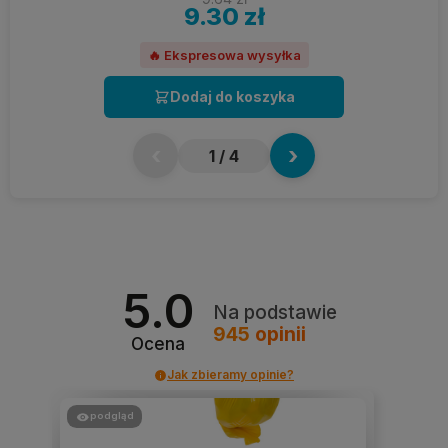
9.30 zł
🔥 Ekspresowa wysyłka
Dodaj do koszyka
‹
›
1
/ 4
5.0
Na podstawie
945
opinii
Ocena
Jak zbieramy opinie?
podgląd