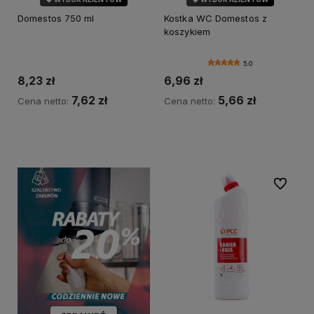
Domestos 750 ml
Kostka WC Domestos z
koszykiem
5.0
8,23 zł
6,96 zł
7,62 zł
5,66 zł
Cena netto:
Cena netto:
Do koszyka
Do koszyka
Do ulubi