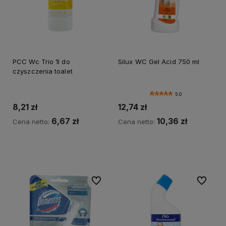
PCC Wc Trio 1l do
Silux WC Gel Acid 750 ml
czyszczenia toalet
5.0
8,21 zł
12,74 zł
6,67 zł
10,36 zł
Cena netto:
Cena netto:
Do koszyka
Do koszyka
Do ulubionych
Do ulubi