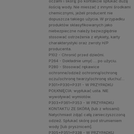
oczami i skórą; po kontakcie spłukać dużą
ilością wody. Nie mieszać z innymi środkami
chemicznymi, jeżeli producent nie
dopuszcza takiego użycia. W przypadku
produktów sklasyfikowanych jako
niebezpieczne należy bezwzględnie
stosować ostrzeżenia z etykiety, karty
charakterystyki oraz zwroty H/P
producenta.
P102 - Chronić przed dziećmi.
P264 - Dokładnie umyć … po użyciu.
P280 - Stosować rękawice
ochronne/odzież ochronną/ochronę
oczu/ochronę twarzy/ochronę słuchu/…
P301+P330+P331 - W PRZYPADKU
POŁKNIĘCIA: wypłukać usta. NIE
wywoływać wymiotów.
P303+P361+P353 - W PRZYPADKU
KONTAKTU ZE SKÓRĄ (lub z włosami):
Natychmiast zdjąć całą zanieczyszczoną
odzież. Spłukać skórę pod strumieniem
wody [lub prysznicem].
P305+P351+P338 - W PRZYPADKU