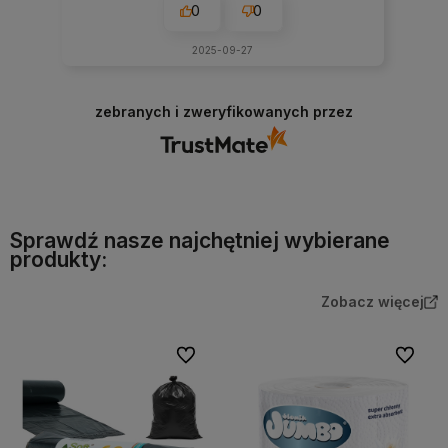
0
0
2025-09-27
zebranych i zweryfikowanych przez
Sprawdź nasze najchętniej wybierane
produkty:
Zobacz więcej
Do ulubionych
Do ulubi