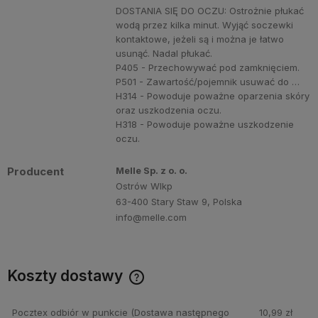
DOSTANIA SIĘ DO OCZU: Ostrożnie płukać
wodą przez kilka minut. Wyjąć soczewki
kontaktowe, jeżeli są i można je łatwo
usunąć. Nadal płukać.
P405 - Przechowywać pod zamknięciem.
P501 - Zawartość/pojemnik usuwać do …
H314 - Powoduje poważne oparzenia skóry
oraz uszkodzenia oczu.
H318 - Powoduje poważne uszkodzenie
oczu.
Producent
Melle Sp. z o. o.
Ostrów Wlkp
63-400 Stary Staw 9, Polska
info@melle.com
Koszty dostawy
Cena nie zawiera ewentualnych kosztów płatności
Pocztex odbiór w punkcie
(Dostawa następnego
10,99 zł