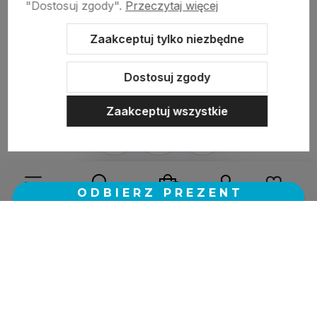
"Dostosuj zgody".
Przeczytaj więcej
zebranych i zweryfikowanych przez
Zaakceptuj tylko niezbędne
Dostosuj zgody
Zaakceptuj wszystkie
Sklep internetowy Shoper.pl
Szablon Shoper Modern 3.0™
od
GrowCommerce
Wybierz coś dla siebie z naszej aktualnej oferty lub zaloguj
się, aby przywrócić dodane produkty do listy z poprzedniej
sesji.