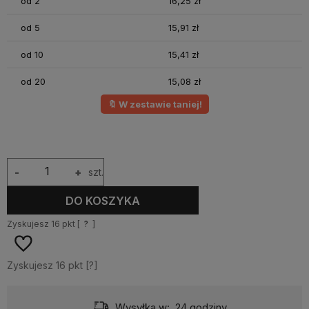
od 2
16,25 zł
od 5
15,91 zł
od 10
15,41 zł
od 20
15,08 zł
🔖 W zestawie taniej!
-
+
szt.
DO KOSZYKA
Zyskujesz
16
pkt [
?
]
Zyskujesz
16
pkt [
?
]
Dostawa:
od 10,99 zł
- Pocztex odbiór w punkcie