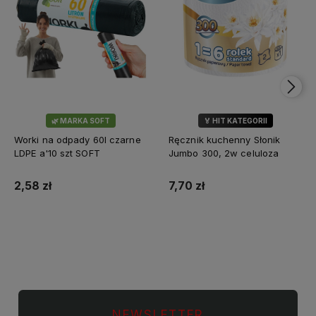
🌿 MARKA SOFT
🏅 HIT KATEGORII
💎 WYBÓR KLIENTÓW
Worki na odpady 60l czarne
Ręcznik kuchenny Słonik
LDPE a'10 szt SOFT
Jumbo 300, 2w celuloza
2,58 zł
7,70 zł
Do koszyka
Do koszyka
NEWSLETTER