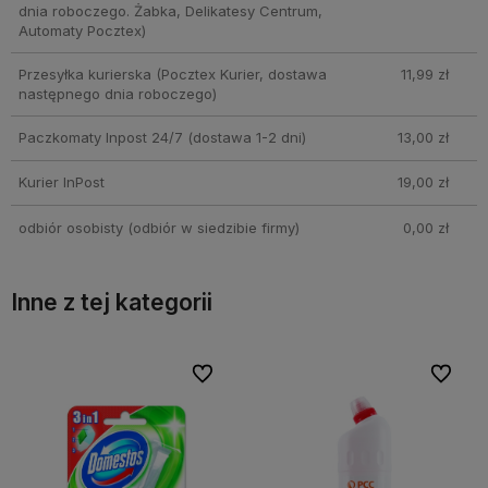
dnia roboczego. Żabka, Delikatesy Centrum,
Automaty Pocztex)
Przesyłka kurierska
(Pocztex Kurier, dostawa
11,99 zł
następnego dnia roboczego)
Paczkomaty Inpost 24/7
(dostawa 1-2 dni)
13,00 zł
Kurier InPost
19,00 zł
odbiór osobisty
(odbiór w siedzibie firmy)
0,00 zł
Inne z tej kategorii
bionych
bionych
Do ulubionych
Do ulubionych
Do ulubi
Do ulubi