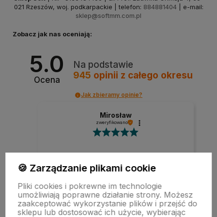
021 Rzeszów, woj. podkarpackie | telefon:
884881404
| e-mail:
sklep@softmm.com.pl
Zobacz jak nas oceniają:
5.0
Na podstawie
945
opinii
z całego okresu
Ocena
Jak zbieramy opinie?
Mirosław
zweryfikowano
🍪 Zarządzanie plikami cookie
Szybka realizacja zamówienia.
Pliki cookies i pokrewne im technologie
umożliwiają poprawne działanie strony. Możesz
zaakceptować wykorzystanie plików i przejść do
w tym miesiącu
sklepu lub dostosować ich użycie, wybierając