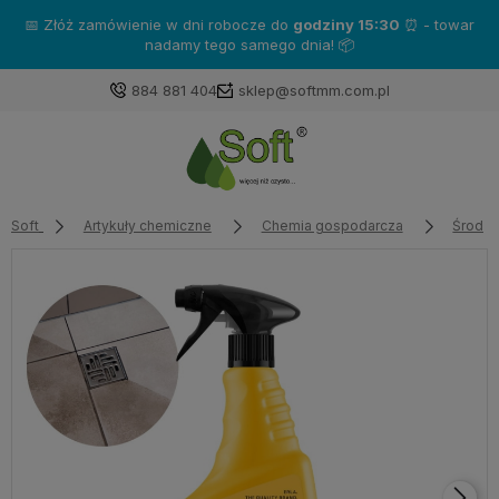
📅 Złóż zamówienie w dni robocze do
godziny 15:30
⏰ - towar
nadamy tego samego dnia! 📦
884 881 404
sklep@softmm.com.pl
Soft
Artykuły chemiczne
Chemia gospodarcza
Środki 