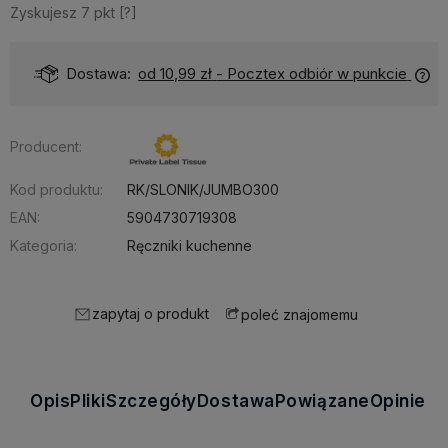
Zyskujesz
7
pkt [
?
]
Dostawa:
od 10,99 zł
- Pocztex odbiór w punkcie
Producent:
Kod produktu:
RK/SLONIK/JUMBO300
EAN:
5904730719308
Kategoria:
Ręczniki kuchenne
zapytaj o produkt
poleć znajomemu
Opis
Pliki
Szczegóły
Dostawa
Powiązane
Opinie