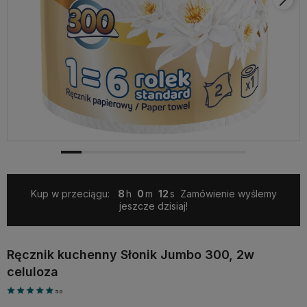
Kup w przeciągu:
8
0
11
Zamówienie wyślemy
jeszcze dzisiaj!
Ręcznik kuchenny Słonik Jumbo 300, 2w
celuloza
5.0