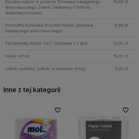
Pocztex odbiór w punkcie
(Dostawa następnego
10,99 zł
dnia roboczego. Żabka, Delikatesy Centrum,
Automaty Pocztex)
Przesyłka kurierska
(Pocztex Kurier, dostawa
11,99 zł
następnego dnia roboczego)
Paczkomaty Inpost 24/7
(dostawa 1-2 dni)
13,00 zł
Kurier InPost
19,00 zł
odbiór osobisty
(odbiór w siedzibie firmy)
0,00 zł
Inne z tej kategorii
bionych
bionych
Do ulubionych
Do ulubionych
Do ulubi
Do ulubi