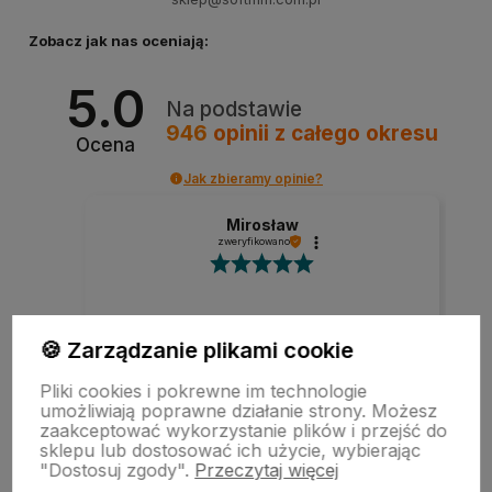
Zobacz jak nas oceniają:
5.0
Na podstawie
946
opinii
z całego okresu
Ocena
Jak zbieramy opinie?
Mirosław
zweryfikowano
Szybka realizacja zamówienia.
🍪 Zarządzanie plikami cookie
Pliki cookies i pokrewne im technologie
umożliwiają poprawne działanie strony. Możesz
zaakceptować wykorzystanie plików i przejść do
w tym miesiącu
sklepu lub dostosować ich użycie, wybierając
"Dostosuj zgody".
Przeczytaj więcej