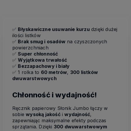
✅
Błyskawiczne usuwanie kurzu
dzięki dużej
ilości listków
✅
Brak smug i osadów
na czyszczonych
powierzchniach
✅
Super chłonność
✅
Wyjątkowa trwałość
✅
Bezzapachowy i biały
✅
1 rolka to
60 metrów
,
300 listków
dwuwarstwowych
Chłonność i wydajność!
Ręcznik papierowy Słonik Jumbo łączy w
sobie
wysoką jakość
i
wydajność
,
zapewniając maksymalne efekty podczas
sprzątania. Dzięki
300 dwuwarstwowym