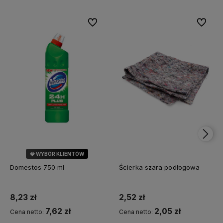
Do ulubionych
Do ulubi
💎 WYBÓR KLIENTÓW
Domestos 750 ml
Ścierka szara podłogowa
8,23 zł
2,52 zł
7,62 zł
2,05 zł
Cena netto:
Cena netto: