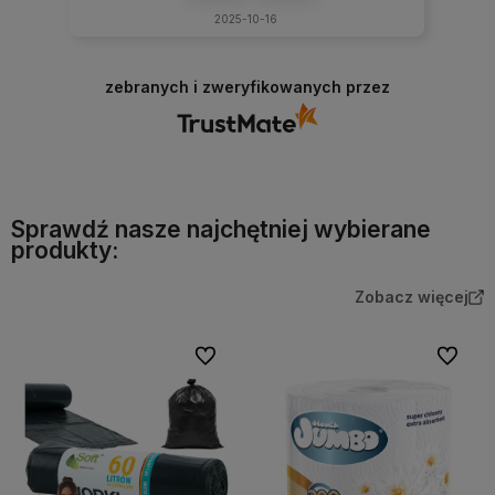
2025-10-16
zebranych i zweryfikowanych przez
Sprawdź nasze najchętniej wybierane
produkty:
Zobacz więcej
Do ulubionych
Do ulubi