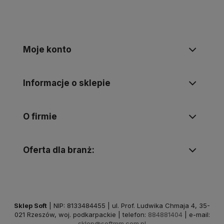
Moje konto
Informacje o sklepie
O firmie
Oferta dla branż:
Sklep Soft
| NIP: 8133484455 | ul. Prof. Ludwika Chmaja 4, 35-
021 Rzeszów, woj. podkarpackie | telefon:
884881404
| e-mail:
sklep@softmm.com.pl