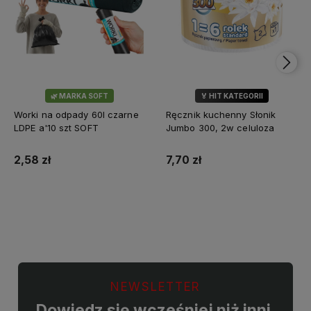
🌿 MARKA SOFT
🏅 HIT KATEGORII
💎 WYBÓR KLIENTÓW
Worki na odpady 60l czarne
Ręcznik kuchenny Słonik
LDPE a'10 szt SOFT
Jumbo 300, 2w celuloza
2,58 zł
7,70 zł
Do koszyka
Do koszyka
NEWSLETTER
Dowiedz się wcześniej niż inni,