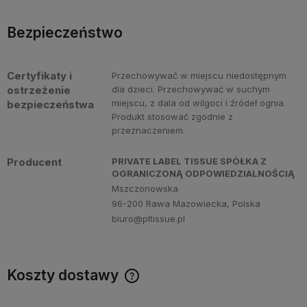
Bezpieczeństwo
Certyfikaty i
Przechowywać w miejscu niedostępnym
ostrzeżenie
dla dzieci. Przechowywać w suchym
miejscu, z dala od wilgoci i źródeł ognia.
bezpieczeństwa
Produkt stosować zgodnie z
przeznaczeniem.
Producent
PRIVATE LABEL TISSUE SPÓŁKA Z
OGRANICZONĄ ODPOWIEDZIALNOŚCIĄ
Mszczonowska
96-200 Rawa Mazowiecka, Polska
biuro@pltissue.pl
Koszty dostawy
Cena nie zawiera ewentualnych kosztów płatności