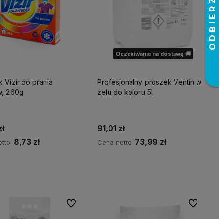
Oczekiwanie na dostawę 🚚
 Vizir do prania
Profesjonalny proszek Ventin w
w, 260g
żelu do koloru 5l
zł
91,01 zł
8,73 zł
73,99 zł
tto:
Cena netto:
Do koszyka
Powiadom o dostępności
Do ulubionych
Do ulubio