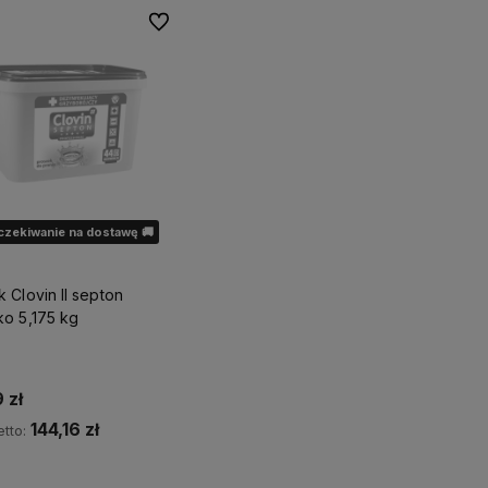
Do ulubionych
czekiwanie na dostawę 🚚
 Clovin II septon
ko 5,175 kg
 zł
144,16 zł
tto:
wiadom o dostępności