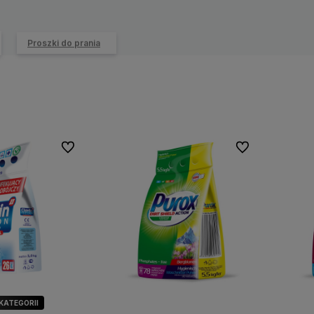
Proszki do prania
Do ulubionych
Do ulubionych
 KATEGORII