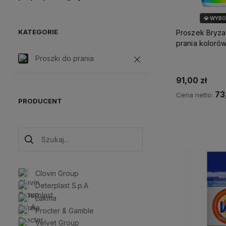
💎 WYB
KATEGORIE
Proszek Bryza
prania koloró
Proszki do prania
91,00 zł
73
Cena netto:
PRODUCENT
Do 
Clovin Group
Deterplast S.p.A
Lakma
Procter & Gamble
Velvet Group