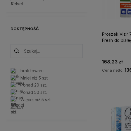
DOSTĘPNOŚĆ
Proszek Vizir 
Fresh do biał
168,23 zł
13
Cena netto:
brak towaru
Mniej niż 5 szt.
Do 
Ponad 20 szt.
Ponad 50 szt.
Więcej niż 5 szt.
więcej