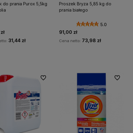
k do prania Purox 5,5kg
Proszek Bryza 5,85 kg do
olia
prania białego
5.0
zł
91,00 zł
31,44 zł
73,98 zł
tto:
Cena netto:
Do koszyka
Do koszyka
Do ulubionych
Do ulubio