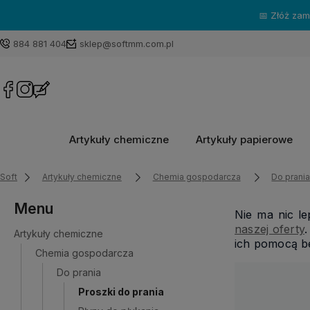
884 881 404
sklep@softmm.com.pl
Artykuły chemiczne
Artykuły papierowe
Soft
Artykuły chemiczne
Chemia gospodarcza
Do prani
Menu
Nie ma nic le
naszej oferty
Artykuły chemiczne
ich pomocą be
Chemia gospodarcza
Do prania
Proszki do prania