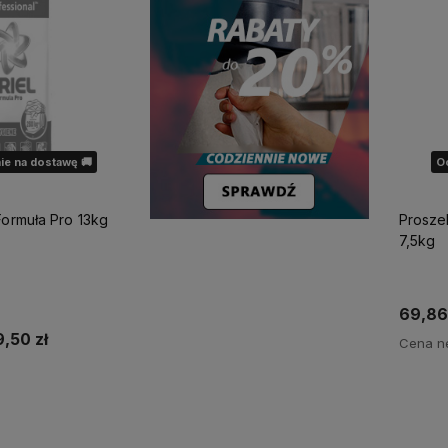
ie na dostawę 🚚
O
Formuła Pro 13kg
Prosze
7,5kg
69,86 
9,50 zł
Cena ne
o dostępności
Po