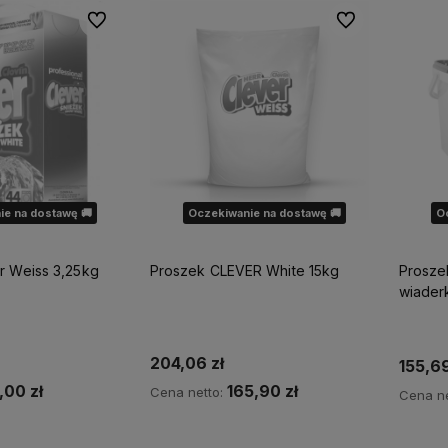
Do ulubionych
Do ulubionych
ie na dostawę 🚚
Oczekiwanie na dostawę 🚚
O
r Weiss 3,25kg
Proszek CLEVER White 15kg
Proszek
wiader
204,06 zł
155,69
,00 zł
165,90 zł
Cena netto:
Cena ne
o dostępności
Powiadom o dostępności
Po