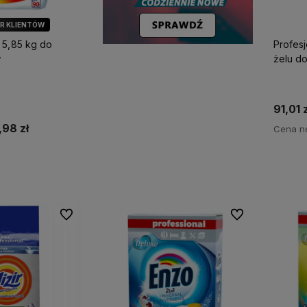
ÓR KLIENTÓW
 5,85 kg do
Profes
w
żelu do 
91,01 z
,98 zł
Cena ne
koszyka
Do ulubionych
Do ulubionych