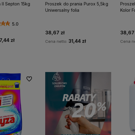
ÓR KLIENTÓW
 II Septon 15kg
Proszek do prania Purox 5,5kg
Prosze
Uniwersalny folia
Kolor F
5.0
38,67 zł
38,67 
7,44 zł
31,44 zł
Cena netto:
Cena ne
koszyka
Do koszyka
Do ulubionych
my więc
Wszystkie nasze produkty są
na
dostępne od ręki,
dlatego możesz
liczyć na ekspresową dostawę!