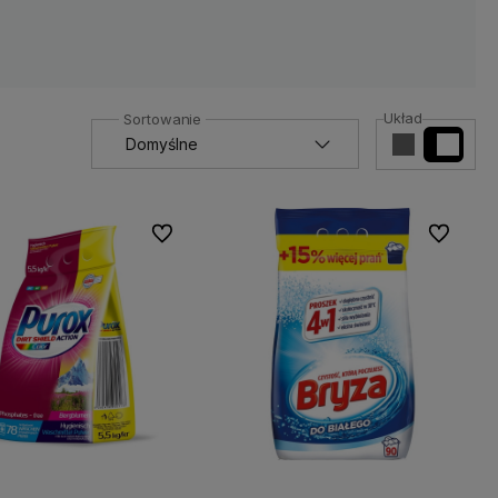
Układ
Do ulubionych
Do ulubio