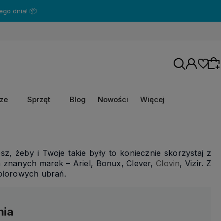
rze
Sprzęt
Blog
Nowości
Więcej
Wybierz coś dla siebie z naszej aktualnej
oferty lub zaloguj się, aby przywrócić dodane
sz, żeby i Twoje takie były to koniecznie skorzystaj z
produkty do listy z poprzedniej sesji.
a znanych marek – Ariel, Bonux, Clever,
Clovin
, Vizir. Z
kolorowych ubrań.
nia