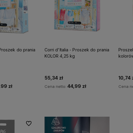
- Proszek do prania
Corri d'Italia - Proszek do prania
Proszek
KOLOR 4,25 kg
koloró
55,34 zł
10,74 
,99 zł
44,99 zł
Cena netto:
Cena ne
koszyka
Do koszyka
Do ulubionych