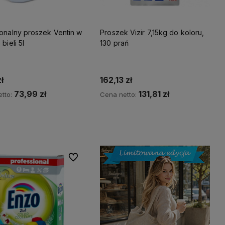
jonalny proszek Ventin w
Proszek Vizir 7,15kg do koloru,
bieli 5l
130 prań
ł
162,13 zł
73,99 zł
131,81 zł
tto:
Cena netto:
Do koszyka
Do koszyka
Do ulubionych