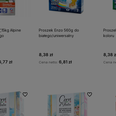
7,15kg Alpine
Proszek Enzo 560g do
Prosze
ego
białego/uniwersalny
koloru
8,38 zł
8,38 z
6,77 zł
6,81 zł
Cena netto:
Cena ne
koszyka
Do koszyka
Do ulubionych
Do ulubionych