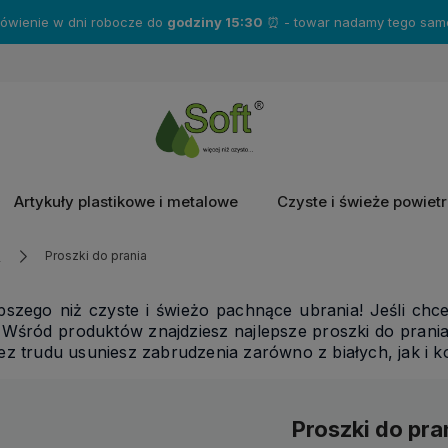
Zakup produkty marki
Katrin
- a otrzymasz gratisy!❤️
Artykuły plastikowe i metalowe
Czyste i świeże powiet
a
Proszki do prania
pszego niż czyste i świeżo pachnące ubrania! Jeśli chce
. Wśród produktów znajdziesz najlepsze proszki do prani
z trudu usuniesz zabrudzenia zarówno z białych, jak i 
Proszki do pra