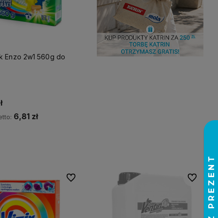
k Enzo 2w1 560g do
ł
6,81 zł
tto:
Do koszyka
Do ulubionych
Do ulubio