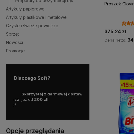
Preparaty do dezynfekcji rąk
💎 WYB
Proszek Clovin
Artykuły papierowe
Artykuły plastikowe i metalowe
Czyste i świeże powietrze
375,24 zł
Sprzęt
34
Cena netto:
Nowości
Promocje
Do 
Dlaczego Soft?
ą
Skorzystaj z darmowej dostawy
Działamy od 1999 roku, ma
możesz
już od
200 zł!
już
25 lat doświadczenia 
awę!
polskim rynku.
Opcje przeglądania