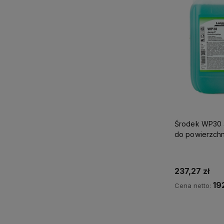
Środek WP30 
do powierzchni
237,27 zł
19
Cena netto:
Do 