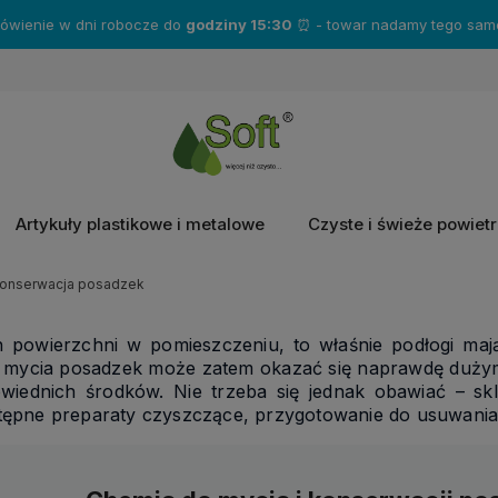
Zakup produkty marki
Katrin
- a otrzymasz gratisy!❤️
Artykuły plastikowe i metalowe
Czyste i świeże powiet
konserwacja posadzek
h powierzchni w pomieszczeniu, to właśnie podłogi maj
i mycia posadzek może zatem okazać się naprawdę dużym 
wiednich środków. Nie trzeba się jednak obawiać – s
tępne preparaty czyszczące, przygotowanie do usuwania 