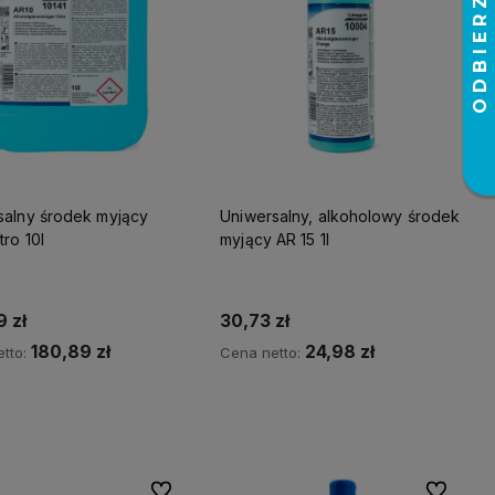
salny środek myjący
Uniwersalny, alkoholowy środek
tro 10l
myjący AR 15 1l
 zł
30,73 zł
180,89 zł
24,98 zł
tto:
Cena netto:
Do koszyka
Do koszyka
Do ulubionych
Do ulubio