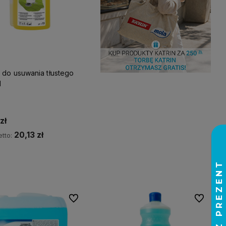
 do usuwania tłustego
l
zł
20,13 zł
tto:
Do koszyka
Do ulubionych
Do ulubio