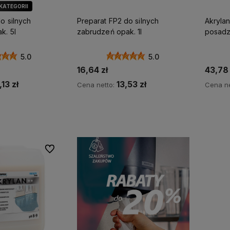
 KATEGORII
ÓR KLIENTÓW
o silnych
Preparat FP2 do silnych
Akryla
k. 5l
zabrudzeń opak. 1l
posadz
5.0
5.0
16,64 zł
43,78 
13 zł
13,53 zł
Cena netto:
Cena ne
koszyka
Do koszyka
Do ulubionych
my więc
Wszystkie nasze produkty są
na
dostępne od ręki,
dlatego możesz
liczyć na ekspresową dostawę!