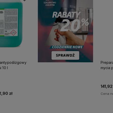
antypoślizgowy
Prepar
 10 l
mycia 
141,92
2,90 zł
Cena ne
koszyka