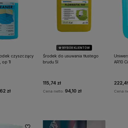
💎 WYBÓR KLIENTÓW
rodek czyszczący
Środek do usuwania tłustego
Uniwer
 op 1l
brudu 5l
AR10 Ci
115,74 zł
222,49
,62 zł
94,10 zł
Cena netto:
Cena ne
koszyka
Do koszyka
Do ulubionych