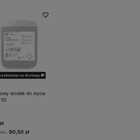
Do ulubionych
czekiwanie na dostawę 🚚
lowy środek do mycia
10l
zł
90,50 zł
tto: