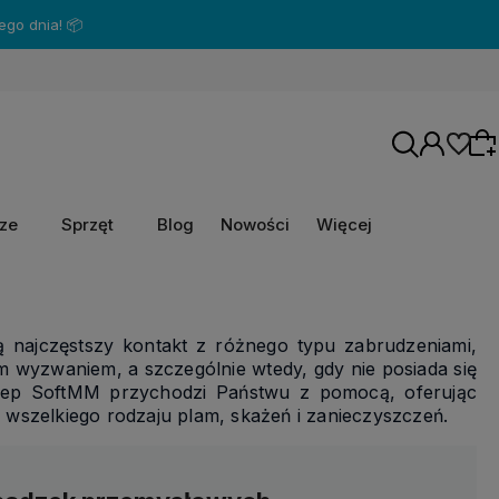
rze
Sprzęt
Blog
Nowości
Więcej
Wybierz coś dla siebie z naszej aktualnej
oferty lub zaloguj się, aby przywrócić dodane
ą najczęstszy kontakt z różnego typu zabrudzeniami,
produkty do listy z poprzedniej sesji.
wyzwaniem, a szczególnie wtedy, gdy nie posiada się
klep SoftMM przychodzi Państwu z pomocą, oferując
wszelkiego rodzaju plam, skażeń i zanieczyszczeń.