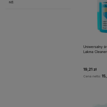
Uniwersalny ś
Lakma Cleaner,
19,21 zł
15
Cena netto:
Do 