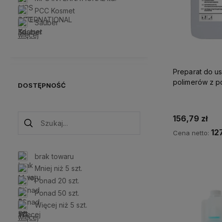
PCC Kosmet
Sauber
więcej
Preparat do u
polimerów z po
DOSTĘPNOŚĆ
156,79 zł
127
Cena netto:
brak towaru
Do 
Mniej niż 5 szt.
Ponad 20 szt.
Ponad 50 szt.
Więcej niż 5 szt.
więcej