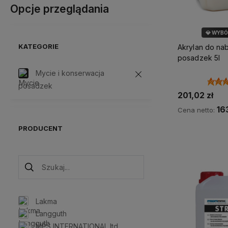
Opcje przeglądania
💎 WYB
KATEGORIE
Akrylan do na
posadzek 5l
Mycie i konserwacja
posadzek
201,02 zł
16
Cena netto:
PRODUCENT
Do 
Lakma
Langguth
MPS INTERNATIONAL ltd.