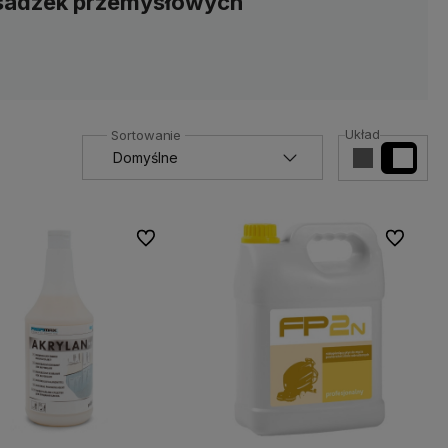
osadzek przemysłowych
Układ
Do ulubionych
Do ulubio