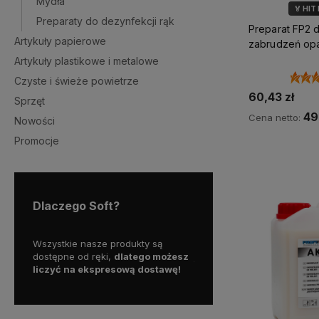
Mydła
🏅 HIT
Preparaty do dezynfekcji rąk
💎 WYB
Preparat FP2 d
Artykuły papierowe
zabrudzeń opa
Artykuły plastikowe i metalowe
Czyste i świeże powietrze
60,43 zł
Sprzęt
49,
Cena netto:
Nowości
Promocje
Do 
Dlaczego Soft?
ą
Skorzystaj z darmowej dostawy
Działamy od 1999 roku, ma
możesz
już od
200 zł!
już
25 lat doświadczenia 
awę!
polskim rynku.