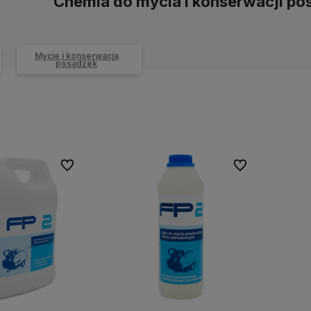
Chemia do mycia i konserwacji p
Mycie i konserwacja
posadzek
Do ulubionych
Do ulubionych