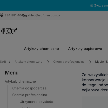
884 881 404
sklep@softmm.com.pl
Artykuły chemiczne
Artykuły papierowe
Soft
Artykuły chemiczne
Chemia profesjonalna
Mycie i 
Menu
Ze wszystkic
konserwacja 
Artykuły chemiczne
do tego odpo
Chemia gospodarcza
najlepsze dos
Chemia profesjonalna
Utrzymanie czystości