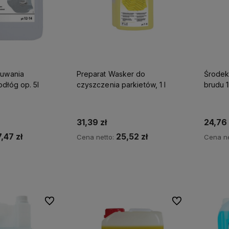
suwania
Preparat Wasker do
Środek
dłóg op. 5l
czyszczenia parkietów, 1 l
brudu 1
31,39 zł
24,76 
,47 zł
25,52 zł
Cena netto:
Cena ne
koszyka
Do koszyka
Do ulubionych
Do ulubionych