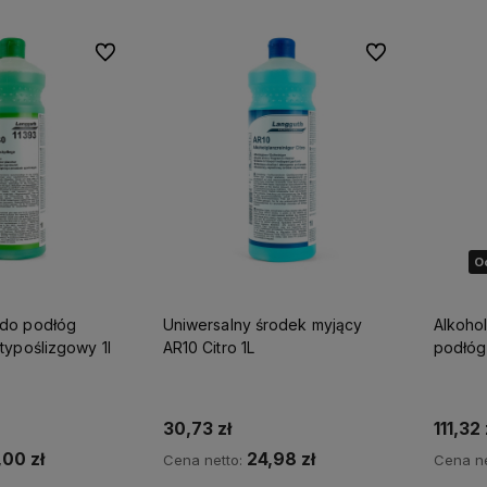
Do ulubionych
Do ulubionych
O
do podłóg
Uniwersalny środek myjący
Alkoho
typoślizgowy 1l
AR10 Citro 1L
podłóg 
30,73 zł
111,32 
,00 zł
24,98 zł
Cena netto:
Cena ne