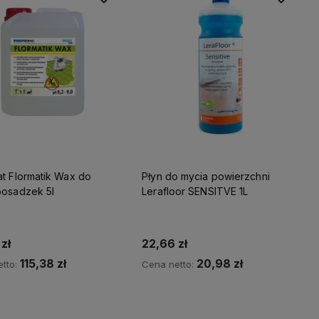
at Flormatik Wax do
Płyn do mycia powierzchni
posadzek 5l
Lerafloor SENSITVE 1L
 zł
22,66 zł
115,38 zł
20,98 zł
tto:
Cena netto:
Do koszyka
Do koszyka