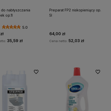
n do nabłyszczania
Preparat FP2 niskopieniący op.
ek op.1l
5l
5.0
zł
64,00 zł
35,59 zł
52,03 zł
tto:
Cena netto:
Do koszyka
Do koszyka
Do ulubionych
Do ulubio