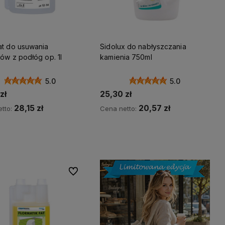
at do usuwania
Sidolux do nabłyszczania
ów z podłóg op. 1l
kamienia 750ml
5.0
5.0
zł
25,30 zł
28,15 zł
20,57 zł
tto:
Cena netto:
Do koszyka
Do koszyka
Do ulubionych