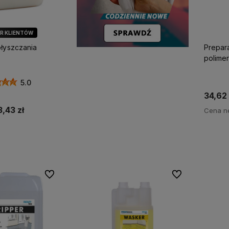
ÓR KLIENTÓW
błyszczania
Prepar
polimer
5.0
34,62 
3,43 zł
Cena ne
koszyka
Do ulubionych
Do ulubionych