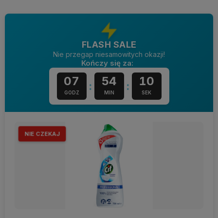
FLASH SALE
Nie przegap niesamowitych okazji!
Kończy się za:
07
54
10
:
:
GODZ
MIN
SEK
NIE CZEKAJ