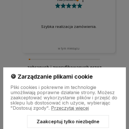
Szybka realizacja zamówienia.
w tym miesiącu
zebranych i zweryfikowanych przez
🍪 Zarządzanie plikami cookie
Pliki cookies i pokrewne im technologie
umożliwiają poprawne działanie strony. Możesz
zaakceptować wykorzystanie plików i przejść do
sklepu lub dostosować ich użycie, wybierając
"Dostosuj zgody".
Przeczytaj więcej
Zaakceptuj tylko niezbędne
Sklep internetowy Shoper.pl
Szablon Shoper Modern 3.0™
od