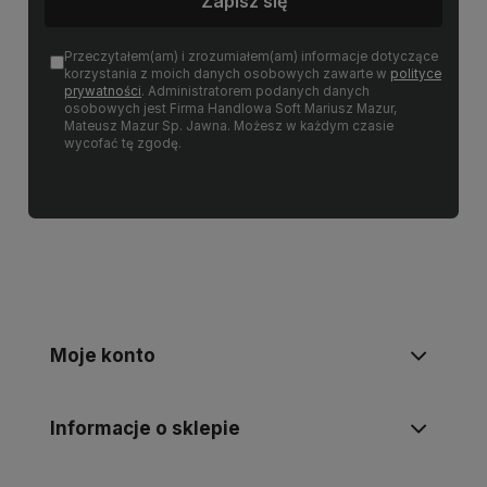
Zapisz się
Przeczytałem(am) i zrozumiałem(am) informacje dotyczące
korzystania z moich danych osobowych zawarte w
polityce
prywatności
. Administratorem podanych danych
osobowych jest Firma Handlowa Soft Mariusz Mazur,
Mateusz Mazur Sp. Jawna. Możesz w każdym czasie
wycofać tę zgodę.
Moje konto
Informacje o sklepie