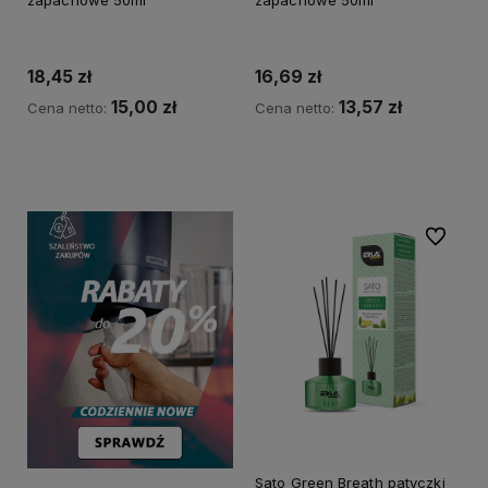
zapachowe 50ml
zapachowe 50ml
18,45 zł
16,69 zł
15,00 zł
13,57 zł
Cena netto:
Cena netto:
Do koszyka
Do koszyka
Do ulubi
Sato Green Breath patyczki