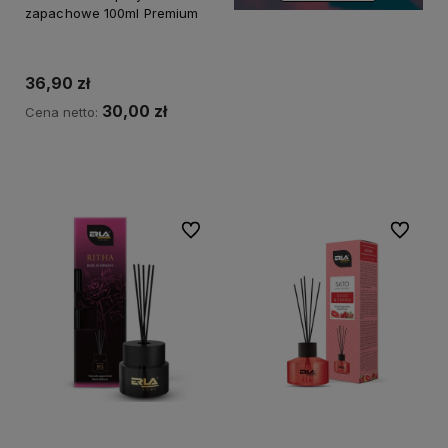
zapachowe 100ml Premium
36,90 zł
30,00 zł
Cena netto:
Do koszyka
Do ulubionych
Do ulubi