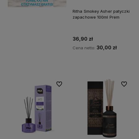
Ritha Smokey Asher patyczki
zapachowe 100ml Prem
36,90 zł
30,00 zł
Cena netto:
Do koszyka
Do ulubionych
Do ulubi