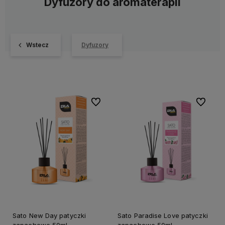
Dyfuzory do aromaterapii
Wstecz
Dyfuzory
Do ulubionych
Do ulubi
Sato New Day patyczki
Sato Paradise Love patyczki