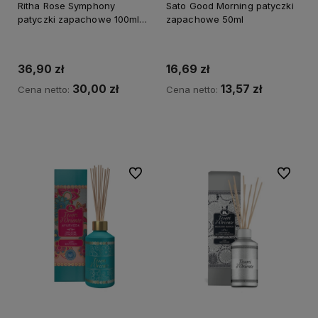
Ritha Rose Symphony
Sato Good Morning patyczki
patyczki zapachowe 100ml
zapachowe 50ml
Prem
36,90 zł
16,69 zł
30,00 zł
13,57 zł
Cena netto:
Cena netto:
Do koszyka
Do koszyka
Do ulubionych
Do ulubi