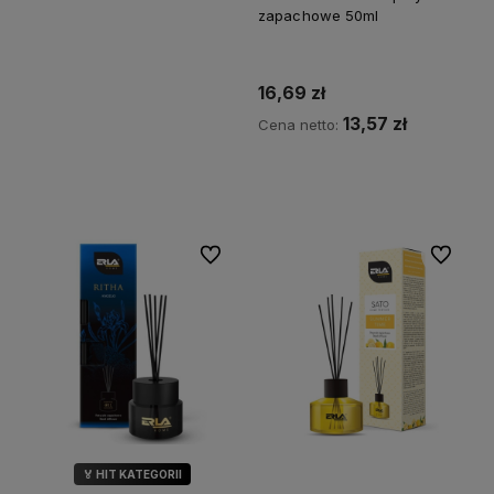
zapachowe 50ml
16,69 zł
13,57 zł
Cena netto:
Do koszyka
Do ulubionych
Do ulubi
🏅 HIT KATEGORII