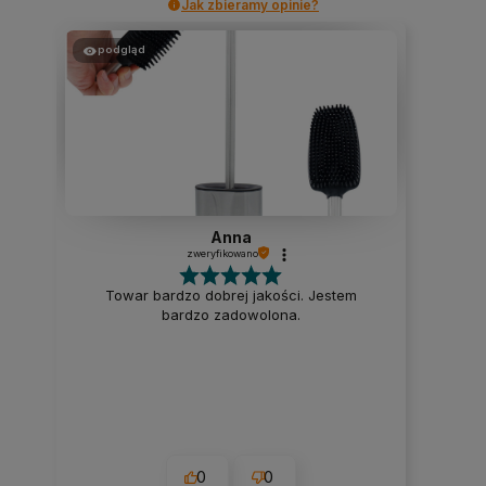
Jak zbieramy opinie?
podgląd
Anna
zweryfikowano
Towar bardzo dobrej jakości. Jestem
bardzo zadowolona.
0
0