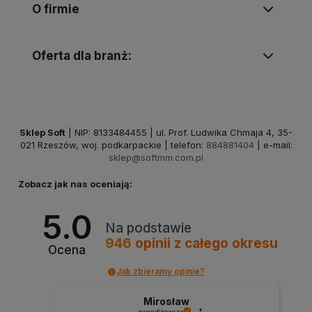
O firmie
Oferta dla branż:
Sklep Soft
| NIP: 8133484455 | ul. Prof. Ludwika Chmaja 4, 35-
021 Rzeszów, woj. podkarpackie | telefon:
884881404
| e-mail:
sklep@softmm.com.pl
Zobacz jak nas oceniają:
5.0
Na podstawie
946
opinii
z całego okresu
Ocena
Jak zbieramy opinie?
Mirosław
zweryfikowano