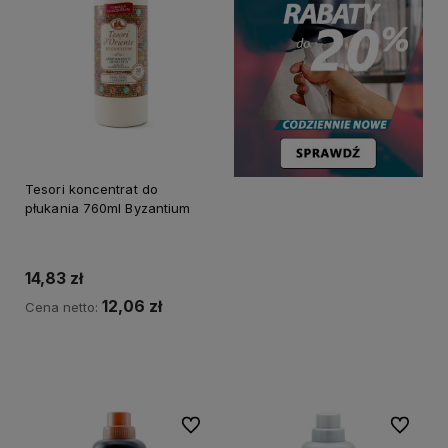
Tesori koncentrat do
płukania 760ml Byzantium
14,83 zł
12,06 zł
Cena netto:
Do koszyka
Do ulubionych
Do ulubi