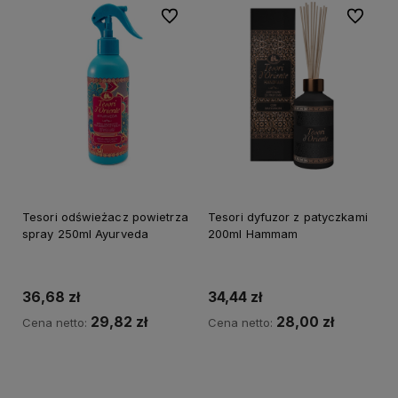
Do ulubionych
Do ulubi
Tesori odświeżacz powietrza
Tesori dyfuzor z patyczkami
spray 250ml Ayurveda
200ml Hammam
36,68 zł
34,44 zł
29,82 zł
28,00 zł
Cena netto:
Cena netto:
Do koszyka
Do koszyka