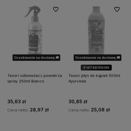
Do ulubionych
Do ulubi
Oczekiwanie na dostawę 🚚
Oczekiwanie na dostawę 🚚
🏅 HIT KATEGORII
Tesori odświeżacz powietrza
Tesori płyn do kąpieli 500ml
spray 250ml Bianco
Ayurveda
35,63 zł
30,85 zł
28,97 zł
25,08 zł
Cena netto:
Cena netto:
Powiadom o dostępności
Powiadom o dostępności