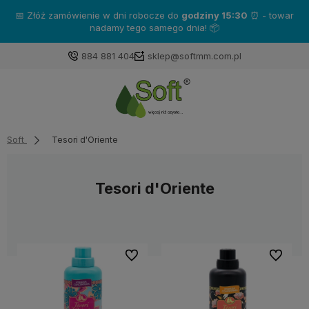
📅 Złóż zamówienie w dni robocze do
godziny 15:30
⏰ - towar
nadamy tego samego dnia! 📦
884 881 404
sklep@softmm.com.pl
Soft
Tesori d'Oriente
Tesori d'Oriente
Do ulubionych
Do ulubi