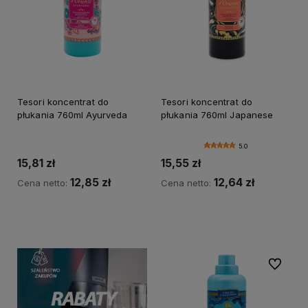
Tesori koncentrat do
Tesori koncentrat do
płukania 760ml Ayurveda
płukania 760ml Japanese
5.0
15,81 zł
15,55 zł
12,85 zł
12,64 zł
Cena netto:
Cena netto:
Do koszyka
Do koszyka
Do ulubi