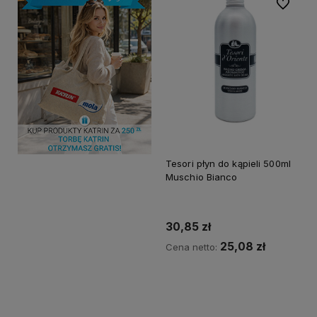
Do ulubi
Tesori płyn do kąpieli 500ml
Muschio Bianco
30,85 zł
25,08 zł
Cena netto:
Do koszyka