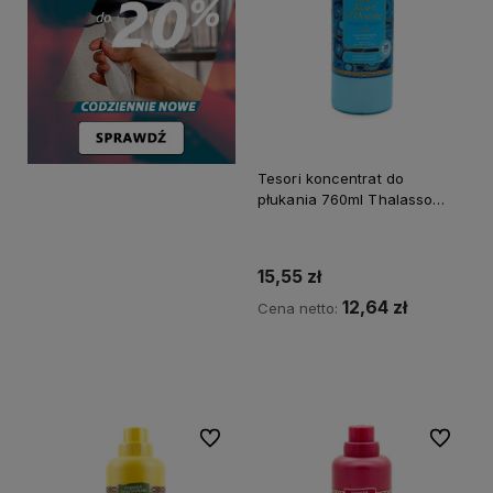
Tesori koncentrat do
płukania 760ml Thalasso
Thera
15,55 zł
12,64 zł
Cena netto:
Do koszyka
Do ulubionych
Do ulubi