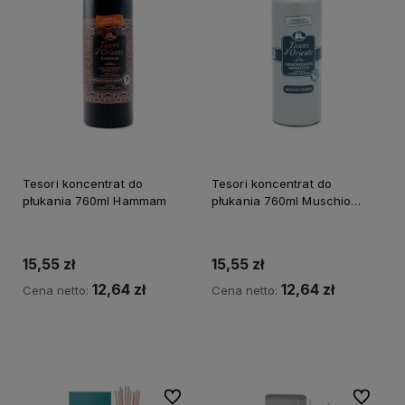
Tesori koncentrat do
Tesori koncentrat do
płukania 760ml Hammam
płukania 760ml Muschio
Bianco
15,55 zł
15,55 zł
12,64 zł
12,64 zł
Cena netto:
Cena netto:
Do koszyka
Do koszyka
Do ulubionych
Do ulubi