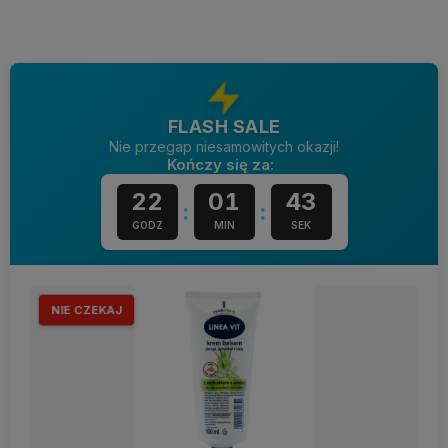
FLASH SALE
Nie przegap niesamowitych okazji!
Kończy się za:
22
01
42
:
:
GODZ
MIN
SEK
NIE CZEKAJ