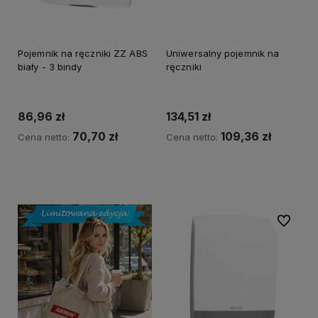
Pojemnik na ręczniki ZZ ABS
Uniwersalny pojemnik na
biały - 3 bindy
ręczniki
86,96 zł
134,51 zł
70,70 zł
109,36 zł
Cena netto:
Cena netto:
Do koszyka
Do koszyka
Do ulubi