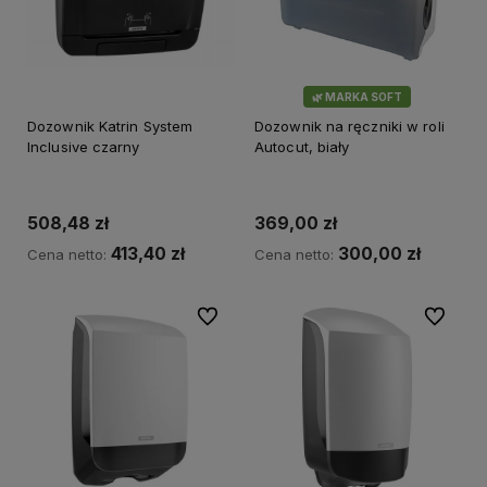
🌿 MARKA SOFT
Dozownik Katrin System
Dozownik na ręczniki w roli
Inclusive czarny
Autocut, biały
508,48 zł
369,00 zł
413,40 zł
300,00 zł
Cena netto:
Cena netto:
Do ulubionych
Do ulubi