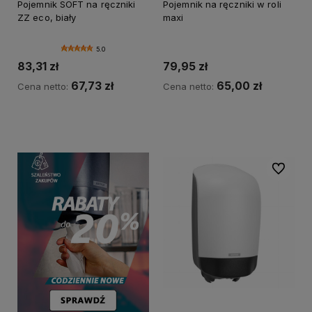
Pojemnik SOFT na ręczniki
Pojemnik na ręczniki w roli
🌿 MARKA SOFT
ZZ eco, biały
maxi
5.0
83,31 zł
79,95 zł
67,73 zł
65,00 zł
Cena netto:
Cena netto:
Do koszyka
Do koszyka
Do ulubi