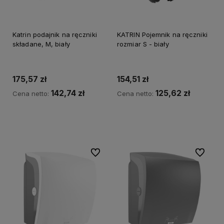
Katrin podajnik na ręczniki
KATRIN Pojemnik na ręczniki
składane, M, biały
rozmiar S - biały
175,57 zł
154,51 zł
142,74 zł
125,62 zł
Cena netto:
Cena netto:
Do koszyka
Do koszyka
Do ulubionych
Do ulubi