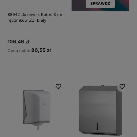
88942 dozownik Katrin S do
ręczników ZZ, biały
106,46 zł
86,55 zł
Cena netto:
Do koszyka
Do ulubionych
Do ulubi