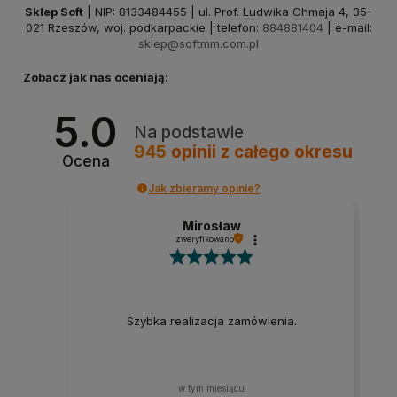
Sklep Soft
| NIP: 8133484455 | ul. Prof. Ludwika Chmaja 4, 35-
021 Rzeszów, woj. podkarpackie | telefon:
884881404
| e-mail:
sklep@softmm.com.pl
Zobacz jak nas oceniają:
5.0
Na podstawie
945
opinii
z całego okresu
Ocena
Jak zbieramy opinie?
Mirosław
zweryfikowano
Szybka realizacja zamówienia.
w tym miesiącu