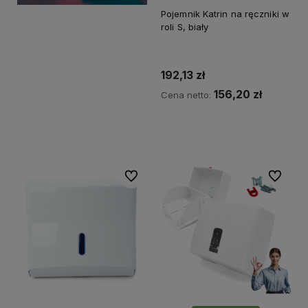
Pojemnik Katrin na ręczniki w
roli S, biały
192,13 zł
156,20 zł
Cena netto:
Do koszyka
Do ulubionych
Do ulubi