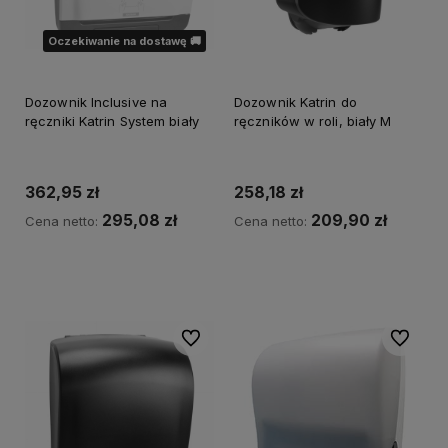
Oczekiwanie na dostawę 🚚
Dozownik Inclusive na
Dozownik Katrin do
ręczniki Katrin System biały
ręczników w roli, biały M
362,95 zł
258,18 zł
295,08 zł
209,90 zł
Cena netto:
Cena netto:
Do koszyka
Powiadom o dostępności
Do ulubionych
Do ulubi