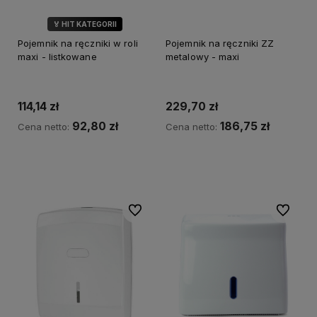
🏅 HIT KATEGORII
Pojemnik na ręczniki w roli
Pojemnik na ręczniki ZZ
maxi - listkowane
metalowy - maxi
114,14 zł
229,70 zł
92,80 zł
186,75 zł
Cena netto:
Cena netto:
Do koszyka
Do koszyka
Do ulubionych
Do ulubi