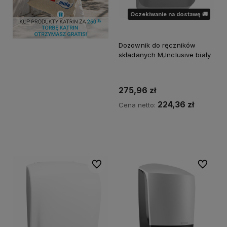
Oczekiwanie na dostawę 🚚
Dozownik do ręczników
składanych M,Inclusive biały
275,96 zł
224,36 zł
Cena netto:
Powiadom o dostępności
Do ulubionych
Do ulubi