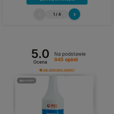
‹
›
1
/ 4
5.0
Na podstawie
945
opinii
Ocena
Jak zbieramy opinie?
podgląd