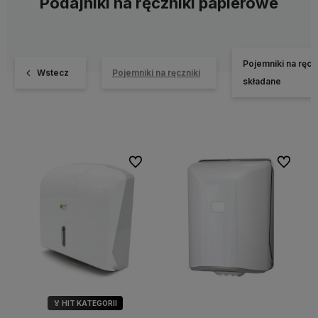
Podajniki na ręczniki papierowe
Pojemniki na ręcz
Wstecz
Pojemniki na ręczniki
składane
Do ulubionych
Do ulubi
🏅 HIT KATEGORII
💎 WYBÓR KLIENTÓW