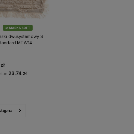
🌿 MARKA SOFT
aski dwusystemowy S
Standard MTW14
zł
23,74 zł
tto:
Do koszyka