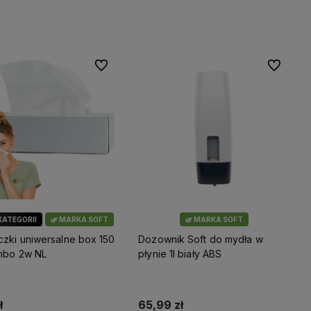
Do koszyka
Do ulubionych
Do ulubio
 KATEGORII
🌿 MARKA SOFT
🌿 MARKA SOFT
czki uniwersalne box 150
Dozownik Soft do mydła w
umbo 2w NL
płynie 1l biały ABS
ł
65,99 zł