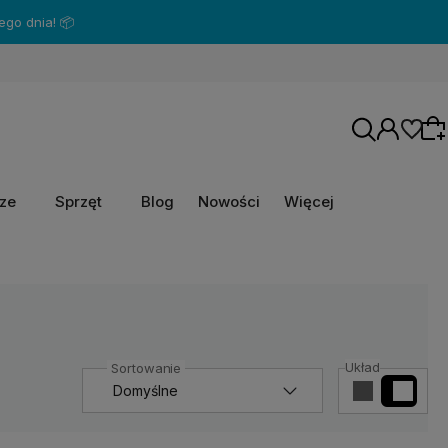
go dnia! 📦
rze
Sprzęt
Blog
Nowości
Więcej
Wybierz coś dla siebie z naszej aktualnej
oferty lub zaloguj się, aby przywrócić dodane
produkty do listy z poprzedniej sesji.
Układ