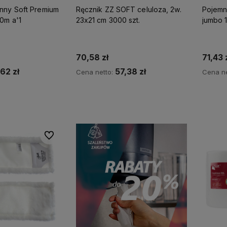
nny Soft Premium
Ręcznik ZZ SOFT celuloza, 2w.
Pojemn
0m a'1
23x21 cm 3000 szt.
jumbo 
70,58 zł
71,43 
,62 zł
57,38 zł
Cena netto:
Cena ne
koszyka
Do koszyka
Do ulubionych