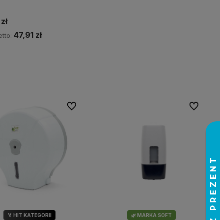
zł
47,91 zł
tto:
Do koszyka
Do ulubionych
Do ulubio
🏅 HIT KATEGORII
🌿 MARKA SOFT