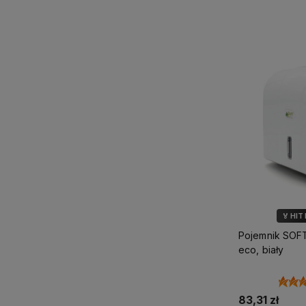
Do 
🏅 HIT
💎 WYB
Pojemnik SOFT
🌿 M
eco, biały
83,31 zł