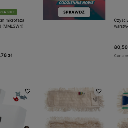
ARKA SOFT
cm mikrofaza
Czyści
rd (MMLSW4)
warstwo
80,50 
,78 zł
Cena ne
koszyka
Do ulubionych
Do ulubionych