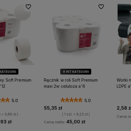
Do ulubionych
Do ulubionych
my więc
Wszystkie nasze produkty są
na
dostępne od ręki,
dlatego możesz
liczyć na ekspresową dostawę!
 KATEGORII
🏅 HIT KATEGORII
ÓR KLIENTÓW
💎 WYBÓR KLIENTÓW
owy Soft Premium
Ręcznik w roli Soft Premium
Worki 
ARKA SOFT
🌿 MARKA SOFT
'12
maxi 2w celuloza a'6
LDPE a
5.0
5.0
55,35 zł
2,58 z
a = 3,89 zł )
( 1 szt. = 9,23 zł )
Cena ne
,93 zł
45,00 zł
Cena netto: