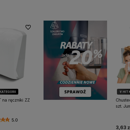
koszyka
Do koszyka
Do ulubionych
 KATEGORII
🏅 HIT
ÓR KLIENTÓW
 na ręczniki ZZ
Chuste
ARKA SOFT
szt. J
5.0
3,63 z