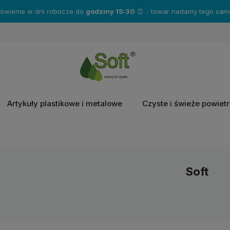
mówienie w dni robocze do
godziny 15:30
⏰ - towar nadamy tego same
Artykuły plastikowe i metalowe
Czyste i świeże powiet
Soft