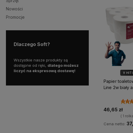
Sprzęt
Nowości
Promocje
Dlaczego Soft?
ą
Skorzystaj z darmowej dostawy
Działamy od 1999 roku, ma
możesz
już od
200 zł!
już
25 lat doświadczenia 
awę!
polskim rynku.
🏅 HIT
💎 WYB
Papier toalet
🌿 M
Line 2w biały a
46,65 zł
( 1 rolk
37
Cena netto: