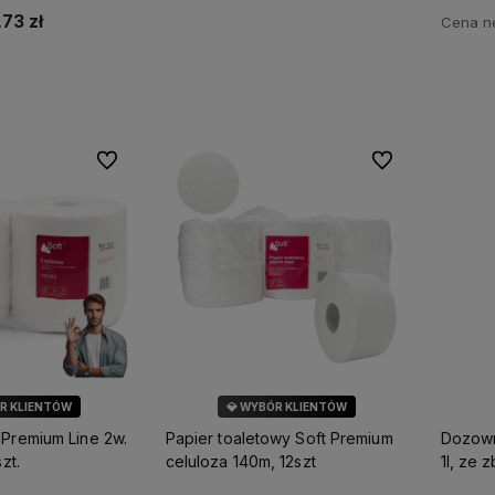
,73 zł
Cena ne
koszyka
Do ulubionych
Do ulubionych
ÓR KLIENTÓW
💎 WYBÓR KLIENTÓW
ARKA SOFT
🌿 MARKA SOFT
 Premium Line 2w.
Papier toaletowy Soft Premium
Dozown
zt.
celuloza 140m, 12szt
1l, ze 