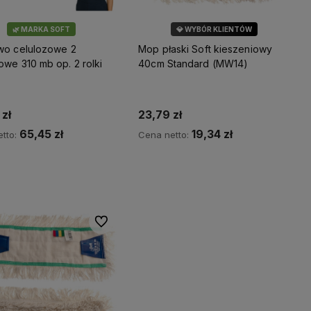
🌿 MARKA SOFT
💎 WYBÓR KLIENTÓW
🌿 MARKA SOFT
wo celulozowe 2
Mop płaski Soft kieszeniowy
we 310 mb op. 2 rolki
40cm Standard (MW14)
zł
23,79 zł
65,45 zł
19,34 zł
tto:
Cena netto:
Do koszyka
Do koszyka
Do ulubionych