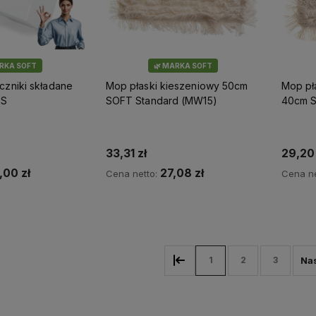
ARKA SOFT
🌿 MARKA SOFT
czniki składane
Mop płaski kieszeniowy 50cm
Mop pł
BS
SOFT Standard (MW15)
40cm 
33,31 zł
29,20 
,00 zł
27,08 zł
Cena netto:
Cena ne
koszyka
Do koszyka
1
2
3