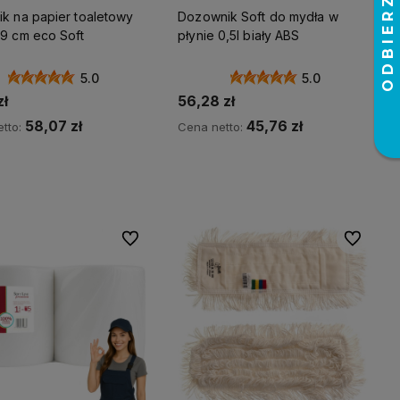
💎 WYBÓR KLIENTÓW
ik na papier toaletowy
Dozownik Soft do mydła w
🌿 MARKA SOFT
19 cm eco Soft
płynie 0,5l biały ABS
5.0
5.0
zł
56,28 zł
58,07 zł
45,76 zł
tto:
Cena netto:
Do koszyka
Do koszyka
Do ulubionych
Do ulubio