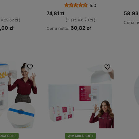
5.0
74,81 zł
58,93 
a = 29,52 zł )
( 1 szt. = 6,23 zł )
Cena ne
,00 zł
60,82 zł
Cena netto:
koszyka
Do koszyka
Do ulubionych
Do ulubionych
ARKA SOFT
🌿 MARKA SOFT