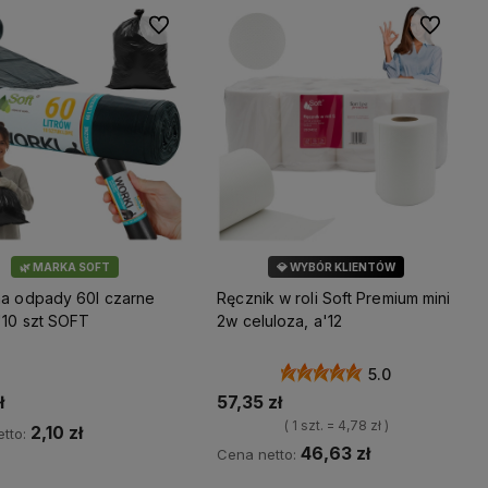
Do ulubionych
Do ulubio
🌿 MARKA SOFT
💎 WYBÓR KLIENTÓW
🌿 MARKA SOFT
na odpady 60l czarne
Ręcznik w roli Soft Premium mini
'10 szt SOFT
2w celuloza, a'12
5.0
ł
57,35 zł
( 1 szt. = 4,78 zł )
2,10 zł
tto:
46,63 zł
Cena netto:
Do koszyka