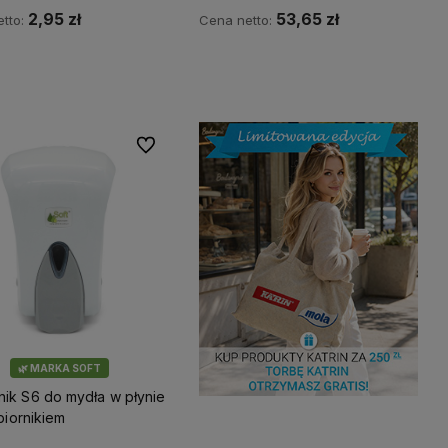
2,95 zł
53,65 zł
tto:
Cena netto:
Do koszyka
Do koszyka
Do ulubionych
🌿 MARKA SOFT
ik S6 do mydła w płynie
zbiornikiem