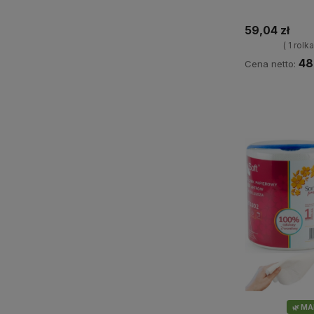
59,04 zł
( 1 rolk
48
Cena netto:
Do 
🌿 M