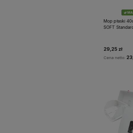
🌿 M
Mop płaski 40
SOFT Standa
29,25 zł
23
Cena netto:
Do 