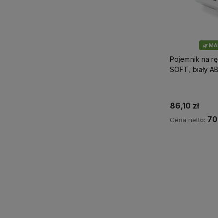
🌿 M
Pojemnik na rę
SOFT, biały A
86,10 zł
70
Cena netto:
Do 