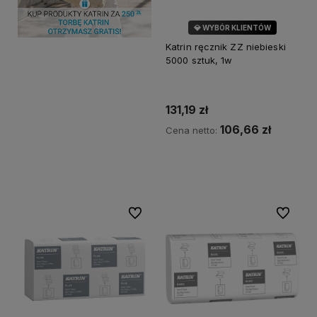
💎 WYBÓR KLIENTÓW
Katrin ręcznik ZZ niebieski
5000 sztuk, 1w
131,19 zł
106,66 zł
Cena netto:
Do koszyka
Do ulubionych
Do ulubi