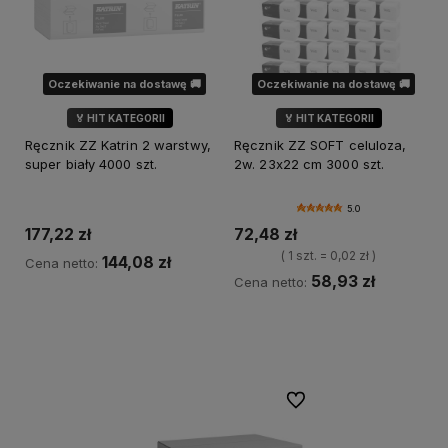
Oczekiwanie na dostawę 🚚
Oczekiwanie na dostawę 🚚
🏅 HIT KATEGORII
🏅 HIT KATEGORII
💎 WYBÓR KLIENTÓW
Ręcznik ZZ Katrin 2 warstwy,
Ręcznik ZZ SOFT celuloza,
🌿 MARKA SOFT
super biały 4000 szt.
2w. 23x22 cm 3000 szt.
5.0
177,22 zł
72,48 zł
( 1 szt. = 0,02 zł )
144,08 zł
Cena netto:
58,93 zł
Cena netto:
Powiadom o dostępności
Powiadom o dostępności
Do ulubionych