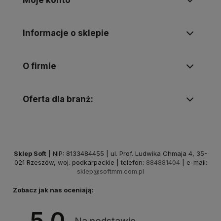
Informacje o sklepie
O firmie
Oferta dla branż:
Sklep Soft
| NIP: 8133484455 | ul. Prof. Ludwika Chmaja 4, 35-
021 Rzeszów, woj. podkarpackie | telefon:
884881404
| e-mail:
sklep@softmm.com.pl
Zobacz jak nas oceniają:
5.0