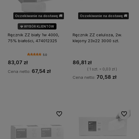
Oczekiwanie na dostawę 🚚
Oczekiwanie na dostawę 🚚
💎 WYBÓR KLIENTÓW
🌿 MARKA SOFT
Ręcznik ZZ biały 1w 4000,
Ręcznik ZZ celuloza, 2w.
75% białości, 474012325
klejony 23x22 3000 szt.
5.0
83,07 zł
86,81 zł
( 1 szt. = 0,03 zł )
67,54 zł
Cena netto:
70,58 zł
Cena netto:
Powiadom o dostępności
Powiadom o dostępności
Do ulubionych
Do ulubi