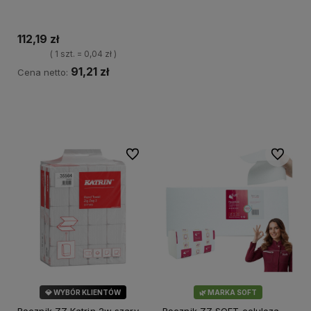
112,19 zł
( 1 szt. = 0,04 zł )
91,21 zł
Cena netto:
Do koszyka
Do ulubionych
Do ulubi
💎 WYBÓR KLIENTÓW
🌿 MARKA SOFT