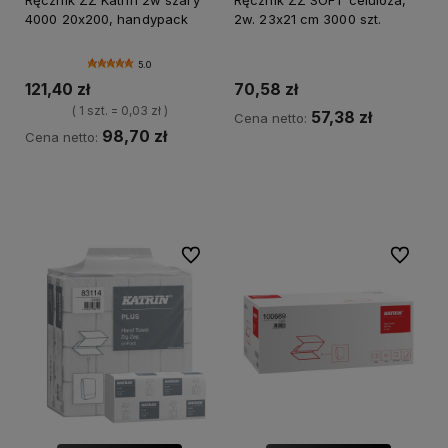
Ręcznik ZZ Katrin 2w szary
Ręcznik ZZ SOFT celuloza,
4000 20x200, handypack
2w. 23x21 cm 3000 szt.
5.0
121,40 zł
70,58 zł
( 1 szt. = 0,03 zł )
57,38 zł
Cena netto:
98,70 zł
Cena netto:
Do koszyka
Do koszyka
Do ulubionych
Do ulubi