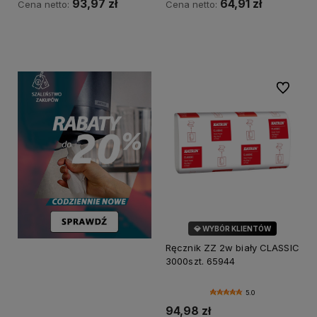
93,97 zł
64,91 zł
Cena netto:
Cena netto:
Do koszyka
Do koszyka
Do ulubi
💎 WYBÓR KLIENTÓW
Ręcznik ZZ 2w biały CLASSIC
3000szt. 65944
5.0
94,98 zł