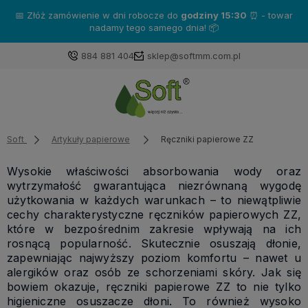
Zakup produkty marki
Katrin
- a otrzymasz gratisy!❤️
884 881 404
sklep@softmm.com.pl
Soft
Artykuły papierowe
Ręczniki papierowe ZZ
Wysokie właściwości absorbowania wody oraz
wytrzymałość gwarantująca niezrównaną wygodę
użytkowania w każdych warunkach – to niewątpliwie
cechy charakterystyczne ręczników papierowych ZZ,
które w bezpośrednim zakresie wpływają na ich
rosnącą popularność. Skutecznie osuszają dłonie,
zapewniając najwyższy poziom komfortu – nawet u
alergików oraz osób ze schorzeniami skóry. Jak się
bowiem okazuje, ręczniki papierowe ZZ to nie tylko
higieniczne osuszacze dłoni. To również wysoko