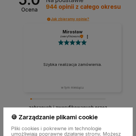
Na podstawie
944
opinii
z całego okresu
Ocena
Jak zbieramy opinie?
Mirosław
zweryfikowano
Szybka realizacja zamówienia.
w tym miesiącu
zebranych i zweryfikowanych przez
🍪 Zarządzanie plikami cookie
Pliki cookies i pokrewne im technologie
umożliwiają poprawne działanie strony. Możesz