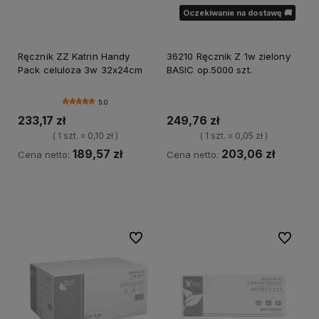
Oczekiwanie na dostawę 🚚
Ręcznik ZZ Katrin Handy
36210 Ręcznik Z 1w zielony
Pack celuloza 3w 32x24cm
BASIC op.5000 szt.
5.0
233,17 zł
249,76 zł
( 1 szt. = 0,10 zł )
( 1 szt. = 0,05 zł )
189,57 zł
203,06 zł
Cena netto:
Cena netto:
Do koszyka
Powiadom o dostępności
Do ulubionych
Do ulubi