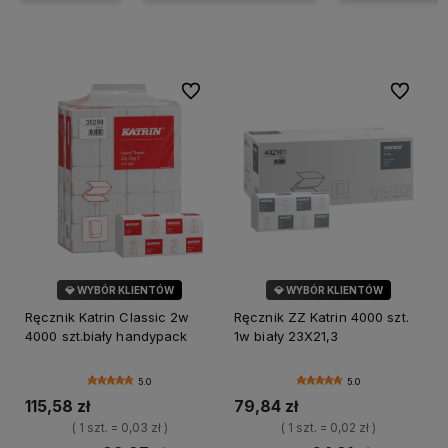
Do ulubionych
Do ulubi
💎 WYBÓR KLIENTÓW
💎 WYBÓR KLIENTÓW
Ręcznik Katrin Classic 2w
Ręcznik ZZ Katrin 4000 szt.
4000 szt.biały handypack
1w biały 23X21,3
5.0
5.0
115,58 zł
79,84 zł
( 1 szt. = 0,03 zł )
( 1 szt. = 0,02 zł )