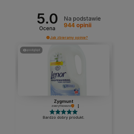
5.0
Na podstawie
944
opinii
Ocena
Jak zbieramy opinie?
podgląd
Zygmunt
zweryfikowano
Bardzo dobry produkt.