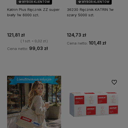
💎 WYBÓR KLIENTÓW
💎 WYBÓR KLIENTÓW
Katrin Plus Ręcznik ZZ super
36230 Ręcznik KATRIN 1w
biały 1w 6000 szt.
szary 5000 szt.
121,81 zł
124,73 zł
( 1 szt. = 0,02 zł )
101,41 zł
Cena netto:
99,03 zł
Cena netto:
Do koszyka
Do koszyka
Do ulubi