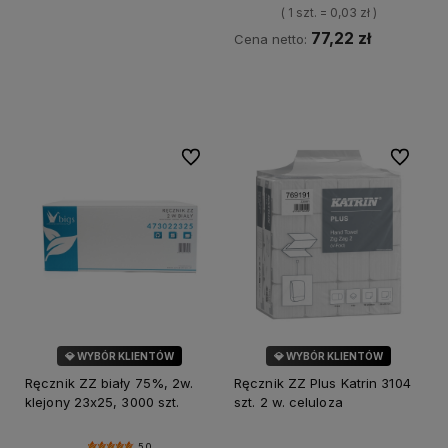
( 1 szt. = 0,03 zł )
77,22 zł
Cena netto:
Do koszyka
Do ulubionych
Do ulubi
💎 WYBÓR KLIENTÓW
💎 WYBÓR KLIENTÓW
Ręcznik ZZ biały 75%, 2w.
Ręcznik ZZ Plus Katrin 3104
klejony 23x25, 3000 szt.
szt. 2 w. celuloza
5.0