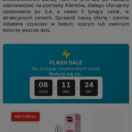
odpowiedzieć na potrzeby Klientów, dlatego oferujemy
opakowania po 3,4, a nawet 5 tysięcy sztuk, w
atrakcyjnych cenach. Sprawdź naszą ofertę i zamów
składane czyściwo w białym, szarym lub zielonym
kolorze jeszcze dziś.
FLASH SALE
Nie przegap niesamowitych okazji!
Kończy się za:
08
11
23
:
:
GODZ
MIN
SEK
NIE CZEKAJ