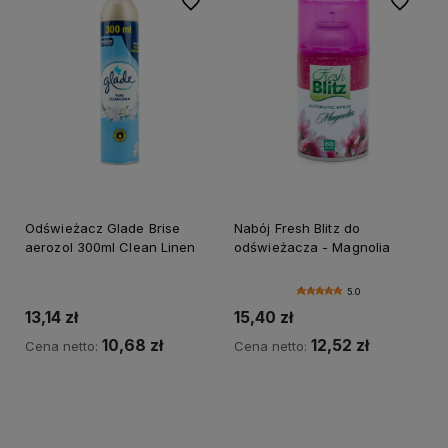
Do ulubionych
Do ulubi
Odświeżacz Glade Brise
Nabój Fresh Blitz do
aerozol 300ml Clean Linen
odświeżacza - Magnolia
5.0
13,14 zł
15,40 zł
10,68 zł
12,52 zł
Cena netto:
Cena netto:
Do koszyka
Do koszyka