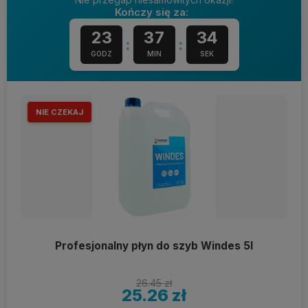
Kończy się za:
23
37
33
:
:
GODZ
MIN
SEK
NIE CZEKAJ
Profesjonalny płyn do szyb Windes 5l
26.45 zł
25.26 zł