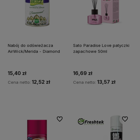
Nabój do odświeżacza
Sato Paradise Love patyczki
AirWick/Merida - Diamond
zapachowe 50ml
15,40 zł
16,69 zł
12,52 zł
13,57 zł
Cena netto:
Cena netto:
Do koszyka
Do koszyka
Do ulubionych
Do ulubi