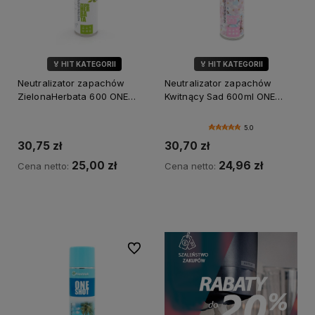
🏅 HIT KATEGORII
🏅 HIT KATEGORII
💎 WYBÓR KLIENTÓW
Neutralizator zapachów
Neutralizator zapachów
ZielonaHerbata 600 ONE
Kwitnący Sad 600ml ONE
SHOT
SHOT
5.0
30,75 zł
30,70 zł
25,00 zł
24,96 zł
Cena netto:
Cena netto:
Do koszyka
Do koszyka
Do ulubionych