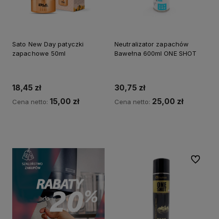
Sato New Day patyczki
Neutralizator zapachów
zapachowe 50ml
Bawełna 600ml ONE SHOT
18,45 zł
30,75 zł
15,00 zł
25,00 zł
Cena netto:
Cena netto:
Do koszyka
Do koszyka
Do ulubi