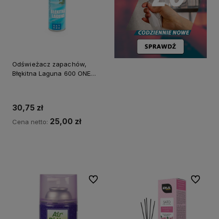
Odświeżacz zapachów,
Błękitna Laguna 600 ONE
SHOT
30,75 zł
25,00 zł
Cena netto:
Do koszyka
Do ulubionych
Do ulubi