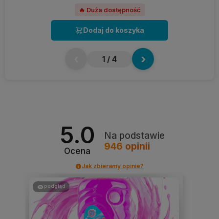
🔥 Duża dostępność
Dodaj do koszyka
‹
›
1
/ 4
5.0
Na podstawie
946
opinii
Ocena
Jak zbieramy opinie?
podgląd