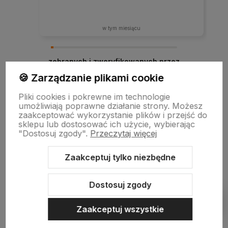
w tym miesiącu
zebranych i zweryfikowanych przez
🍪 Zarządzanie plikami cookie
Pliki cookies i pokrewne im technologie
umożliwiają poprawne działanie strony. Możesz
zaakceptować wykorzystanie plików i przejść do
sklepu lub dostosować ich użycie, wybierając
"Dostosuj zgody".
Przeczytaj więcej
Zaakceptuj tylko niezbędne
Sklep internetowy Shoper.pl
Szablon Shoper Modern 3.0™
od
GrowCommerce
Dostosuj zgody
Pokaż filtry
Zaakceptuj wszystkie