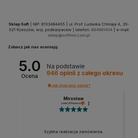
Sklep Soft
| NIP: 8133484455 | ul. Prof. Ludwika Chmaja 4, 35-
021 Rzeszów, woj. podkarpackie | telefon:
884881404
| e-mail:
sklep@softmm.com.pl
Zobacz jak nas oceniają:
5.0
Na podstawie
946
opinii
z całego okresu
Ocena
Jak zbieramy opinie?
Mirosław
zweryfikowano
Szybka realizacja zamówienia.