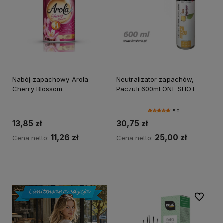
Nabój zapachowy Arola -
Neutralizator zapachów,
Cherry Blossom
Paczuli 600ml ONE SHOT
5.0
13,85 zł
30,75 zł
11,26 zł
25,00 zł
Cena netto:
Cena netto:
Do koszyka
Do koszyka
Do ulubi