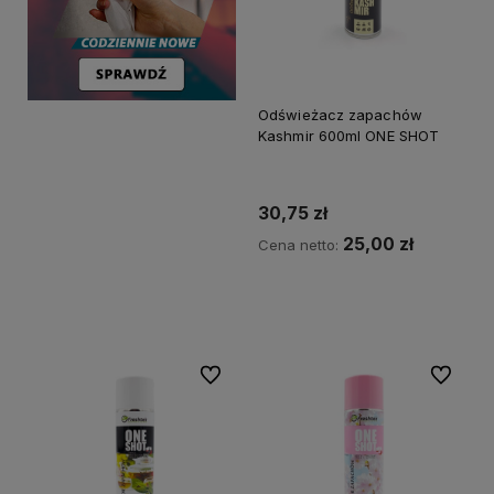
Odświeżacz zapachów
Kashmir 600ml ONE SHOT
30,75 zł
25,00 zł
Cena netto:
Do koszyka
Do ulubionych
Do ulubi