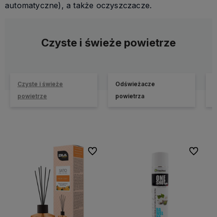
automatyczne), a także oczyszczacze.
Czyste i świeże powietrze
Czyste i świeże
Odświeżacze
O
powietrze
powietrza
p
Do ulubionych
Do ulubi