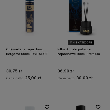
🏅 HIT KATEGORII
Odświeżacz zapachów,
Ritha Angelo patyczki
Bergamo 600ml ONE SHOT
zapachowe 100ml Premium
30,75 zł
36,90 zł
25,00 zł
30,00 zł
Cena netto:
Cena netto:
Do koszyka
Do koszyka
Do ulubionych
Do ulubi