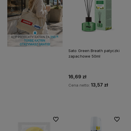
Sato Green Breath patyczki
zapachowe 50ml
16,69 zł
13,57 zł
Cena netto:
Do koszyka
Do ulubionych
Do ulubi