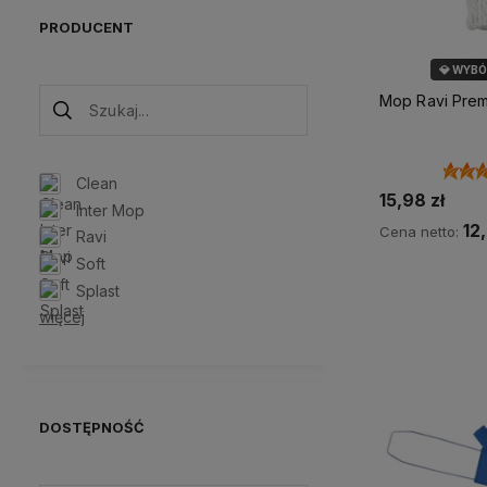
PRODUCENT
💎 WYB
Mop Ravi Prem
Clean
15,98 zł
Inter Mop
12
Cena netto:
Ravi
Soft
Do 
Splast
więcej
DOSTĘPNOŚĆ