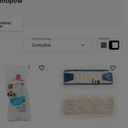
o mopów
telaże)
w
Układ
Do ulubionych
Do ulubio