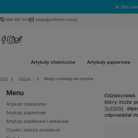
884 881 404
sklep@softmm.com.pl
Artykuły chemiczne
Artykuły papierowe
Soft
Sprzęt
Mopy i uchwyty do mopów
Menu
Gdziekolwiek
który może po
Artykuły chemiczne
SoftMM
dajem
Artykuły papierowe
odpowiadał n
Artykuły plastikowe i metalowe
Czyste i świeże powietrze