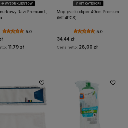
💎 WYBÓR KLIENTÓW
🏅 HIT KATEGORII
💎 WYBÓR KLIENTÓW
nurkowy Ravi Premium L,
Mop płaski cliper 40cm Premium
a
(MT4PCS)
5.0
5.0
zł
34,44 zł
11,79 zł
28,00 zł
tto:
Cena netto:
Do koszyka
Do koszyka
Do ulubionych
Do ulubio