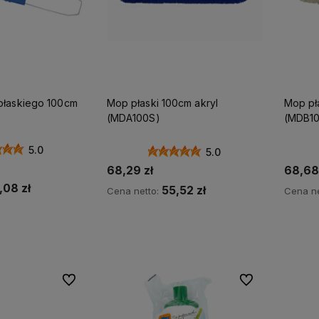
płaskiego 100cm
Mop płaski 100cm akryl
Mop pł
(MDA100S)
(MDB1
5.0
5.0
68,29 zł
68,68 
,08 zł
55,52 zł
Cena netto:
Cena ne
koszyka
Do koszyka
Do ulubionych
Do ulubionych