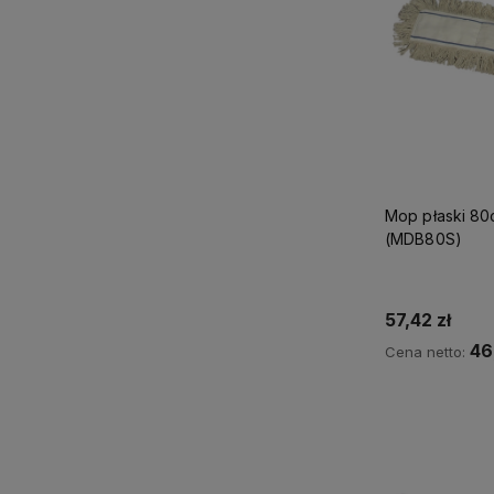
Mop płaski 8
(MDB80S)
57,42 zł
46
Cena netto:
Do 