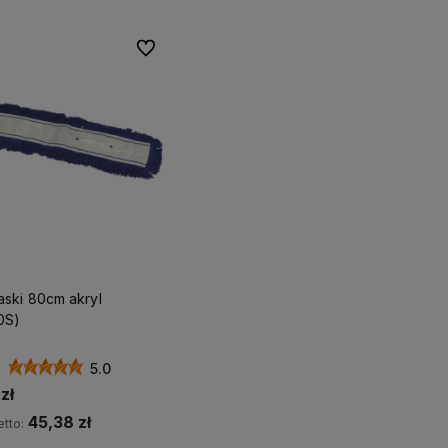
Do ulubionych
aski 80cm akryl
0S)
5.0
zł
45,38 zł
tto: