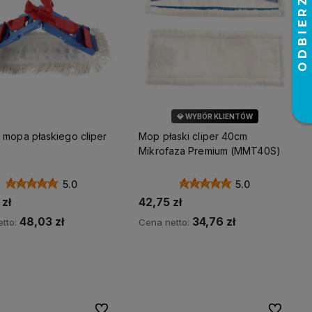
💎 WYBÓR KLIENTÓW
 mopa płaskiego cliper
Mop płaski cliper 40cm
Mikrofaza Premium (MMT40S)
5.0
5.0
zł
42,75 zł
48,03 zł
34,76 zł
tto:
Cena netto:
Do koszyka
Do koszyka
Do ulubionych
Do ulubio