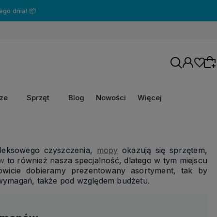
rze
Sprzęt
Blog
Nowości
Więcej
Wybierz coś dla siebie z naszej aktualnej
oferty lub zaloguj się, aby przywrócić dodane
pleksowego czyszczenia,
mopy
okazują się sprzętem,
produkty do listy z poprzedniej sesji.
w
to również nasza specjalność, dlatego w tym miejscu
owicie dobieramy prezentowany asortyment, tak by
wymagań, także pod względem budżetu.