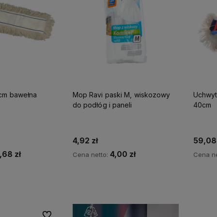
0cm bawełna
Mop Ravi paski M, wiskozowy
Uchwyt
do podłóg i paneli
40cm
4,92 zł
59,08 
,68 zł
4,00 zł
Cena netto:
Cena ne
koszyka
Do koszyka
Do ulubionych