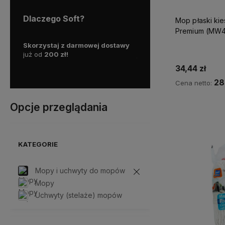
Dlaczego Soft?
Mop płaski ki
Premium (MW
ą
Skorzystaj z darmowej dostawy
Działamy od 1999 roku, ma
możesz
już od
200 zł!
już
25 lat doświadczenia 
awę!
polskim rynku.
34,44 zł
28
Cena netto:
Opcje przeglądania
Do 
KATEGORIE
Mopy i uchwyty do mopów
Mopy
Uchwyty (stelaże) mopów