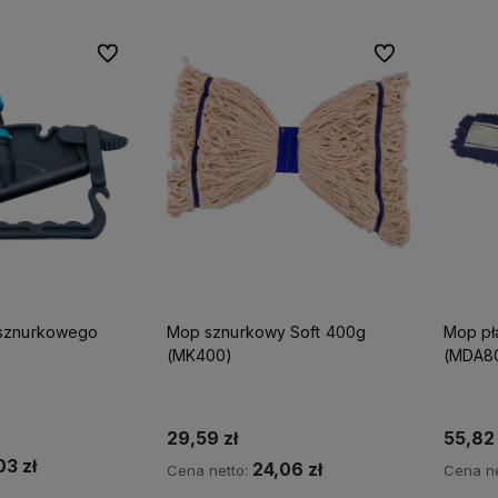
Do ulubionych
Do ulubionych
sznurkowego
Mop sznurkowy Soft 400g
Mop pł
(MK400)
(MDA8
29,59 zł
55,82 
03 zł
24,06 zł
Cena netto:
Cena ne