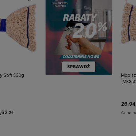
y Soft 500g
Mop sz
(MK350
26,94 
,62 zł
Cena ne
koszyka