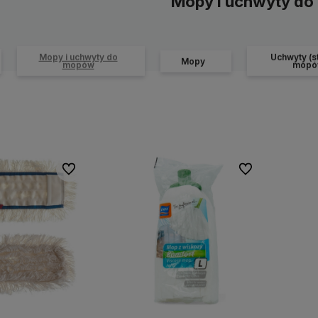
Mopy i uchwyty d
Mopy i uchwyty do
Uchwyty (s
Mopy
mopów
mopó
Do ulubionych
Do ulubionych