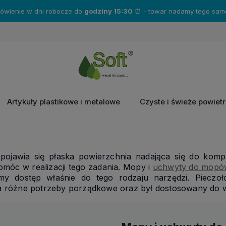
Zakup produkty marki
Katrin
- a otrzymasz gratisy!❤️
Artykuły plastikowe i metalowe
Czyste i świeże powiet
 pojawia się płaska powierzchnia nadająca się do kom
móc w realizacji tego zadania. Mopy i
uchwyty do mopó
y dostęp właśnie do tego rodzaju narzędzi. Pieczoł
a różne potrzeby porządkowe oraz był dostosowany do 