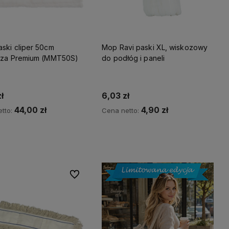
ski cliper 50cm
Mop Ravi paski XL, wiskozowy
aza Premium (MMT50S)
do podłóg i paneli
ł
6,03 zł
44,00 zł
4,90 zł
tto:
Cena netto:
Do koszyka
Do koszyka
Do ulubionych