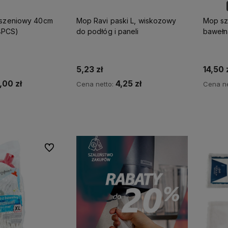
eszeniowy 40cm
Mop Ravi paski L, wiskozowy
Mop sz
4PCS)
do podłóg i paneli
bawełn
my więc
Wszystkie nasze produkty są
na
dostępne od ręki,
dlatego możesz
liczyć na ekspresową dostawę!
5,23 zł
14,50 
,00 zł
4,25 zł
Cena netto:
Cena ne
koszyka
Do koszyka
Do ulubionych