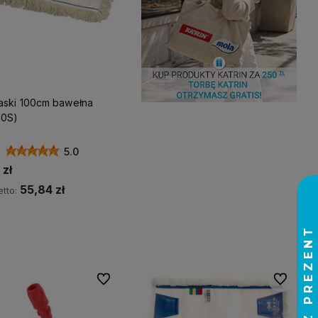
aski 100cm bawełna
00S)
5.0
zł
55,84 zł
tto:
Do koszyka
Do ulubionych
Do ulubio