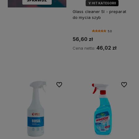
🏅 HIT KATEGORII
💎 WYBÓR KLIENTÓW
Glass cleaner 5l - preparat
do mycia szyb
5.0
56,60 zł
46,02 zł
Cena netto:
Do koszyka
Do ulubionych
Do ulubi