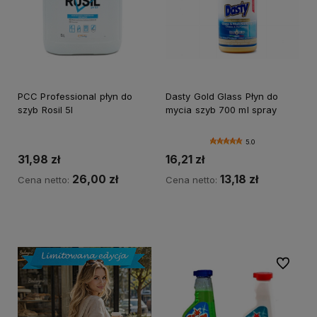
PCC Professional płyn do
Dasty Gold Glass Płyn do
szyb Rosil 5l
mycia szyb 700 ml spray
5.0
31,98 zł
16,21 zł
26,00 zł
13,18 zł
Cena netto:
Cena netto:
Do koszyka
Do koszyka
Do ulubi