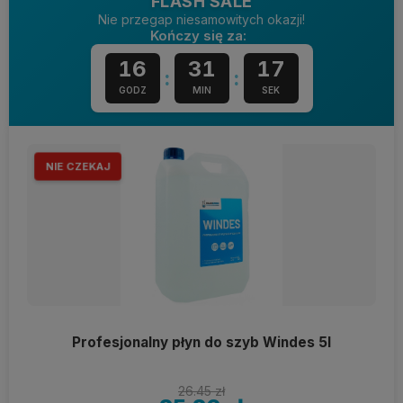
FLASH SALE
Nie przegap niesamowitych okazji!
Kończy się za:
16
31
16
:
:
GODZ
MIN
SEK
NIE CZEKAJ
Profesjonalny płyn do szyb Windes 5l
26.45 zł