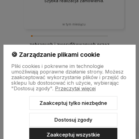
Szybka realizacja zamówienia.
w tym miesiącu
zebranych i zweryfikowanych przez
🍪 Zarządzanie plikami cookie
Pliki cookies i pokrewne im technologie
umożliwiają poprawne działanie strony. Możesz
zaakceptować wykorzystanie plików i przejść do
sklepu lub dostosować ich użycie, wybierając
"Dostosuj zgody".
Przeczytaj więcej
Zaakceptuj tylko niezbędne
Sklep internetowy Shoper.pl
Szablon Shoper Modern 3.0™
od
GrowCommerce
Dostosuj zgody
Pokaż filtry
Zaakceptuj wszystkie