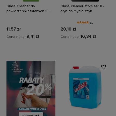
💎 WYBÓR KLIENTÓW
Glass Cleaner do
Glass cleaner atomizer 1l -
powierzchni szklanych 1l
płyn do mycia szyb
Saszetka
5.0
11,57 zł
20,10 zł
9,41 zł
16,34 zł
Cena netto:
Cena netto:
Do koszyka
Do koszyka
Do ulubi