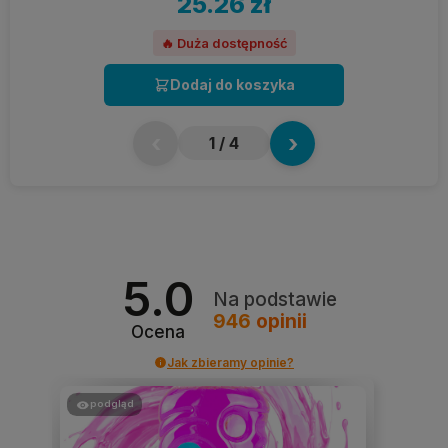
25.26 zł
🔥 Duża dostępność
Dodaj do koszyka
‹
›
1
/ 4
5.0
Na podstawie
946
opinii
Ocena
Jak zbieramy opinie?
podgląd