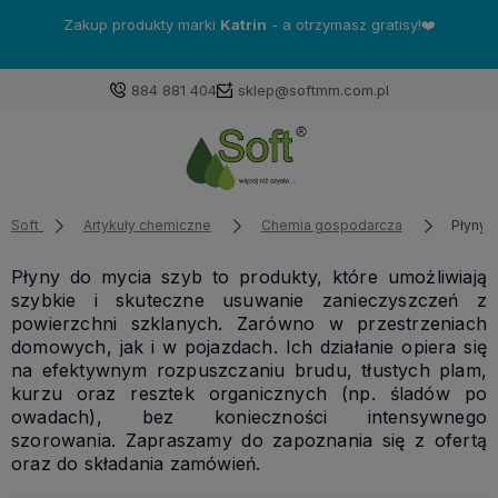
Zakup produkty marki
Katrin
- a otrzymasz gratisy!❤️
884 881 404
sklep@softmm.com.pl
Soft
Artykuły chemiczne
Chemia gospodarcza
Płyny 
Płyny do mycia szyb to produkty, które umożliwiają
szybkie i skuteczne usuwanie zanieczyszczeń z
powierzchni szklanych. Zarówno w przestrzeniach
domowych, jak i w pojazdach. Ich działanie opiera się
na efektywnym rozpuszczaniu brudu, tłustych plam,
kurzu oraz resztek organicznych (np. śladów po
owadach), bez konieczności intensywnego
szorowania. Zapraszamy do zapoznania się z ofertą
oraz do składania zamówień.