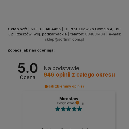
Sklep Soft
| NIP: 8133484455 | ul. Prof. Ludwika Chmaja 4, 35-
021 Rzeszów, woj. podkarpackie | telefon:
884881404
| e-mail:
sklep@softmm.com.pl
Zobacz jak nas oceniają:
5.0
Na podstawie
946
opinii
z całego okresu
Ocena
Jak zbieramy opinie?
Mirosław
zweryfikowano