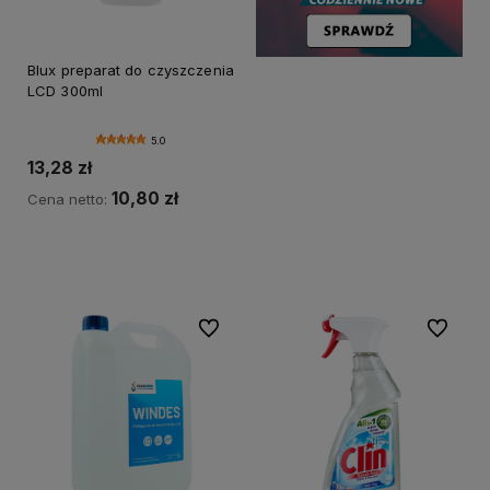
Blux preparat do czyszczenia
LCD 300ml
5.0
13,28 zł
10,80 zł
Cena netto:
Do koszyka
Do ulubionych
Do ulubi