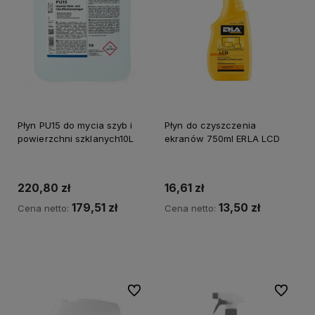
Płyn PU15 do mycia szyb i
Płyn do czyszczenia
powierzchni szklanych10L
ekranów 750ml ERLA LCD
220,80 zł
16,61 zł
179,51 zł
13,50 zł
Cena netto:
Cena netto:
Do koszyka
Do koszyka
Do ulubionych
Do ulubi