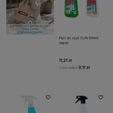
Płyn do szyb CLIN 500ml
zapas
11,21 zł
9,11 zł
Cena netto:
Do koszyka
Do ulubionych
Do ulubi