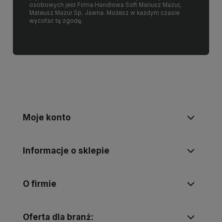
osobowych jest Firma Handlowa Soft Mariusz Mazur,
Mateusz Mazur Sp. Jawna. Możesz w każdym czasie
wycofać tę zgodę.
Moje konto
Informacje o sklepie
O firmie
Oferta dla branż: