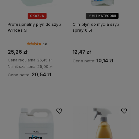
OKAZJA
🏅 HIT KATEGORII
💎 WYBÓR KLIENTÓW
Profesjonalny płyn do szyb
Clin płyn do mycia szyb
Windes 5l
spray 0.5l
5.0
25,26 zł
12,47 zł
Cena regularna:
26,45 zł
10,14 zł
Cena netto:
Najniższa cena:
25,00 zł
20,54 zł
Cena netto:
Do koszyka
Do koszyka
Do ulubionych
Do ulubi