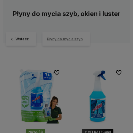
Płyny do mycia szyb, okien i luster
Wstecz
Płyny do mycia szyb
Do ulubionych
Do ulubi
NOWOŚĆ
🏅 HIT KATEGORII