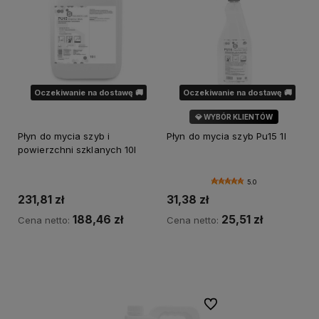
Oczekiwanie na dostawę 🚚
Oczekiwanie na dostawę 🚚
💎 WYBÓR KLIENTÓW
Płyn do mycia szyb i
Płyn do mycia szyb Pu15 1l
powierzchni szklanych 10l
5.0
231,81 zł
31,38 zł
188,46 zł
25,51 zł
Cena netto:
Cena netto:
Powiadom o dostępności
Powiadom o dostępności
Do ulubionych