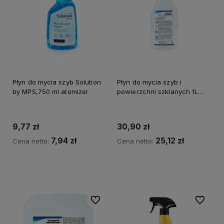
Płyn do mycia szyb Solution
Płyn do mycia szyb i
by MPS,750 ml atomizer
powierzchni szklanych 1L
PU15
9,77 zł
30,90 zł
7,94 zł
25,12 zł
Cena netto:
Cena netto:
Do koszyka
Do koszyka
Do ulubionych
Do ulubi