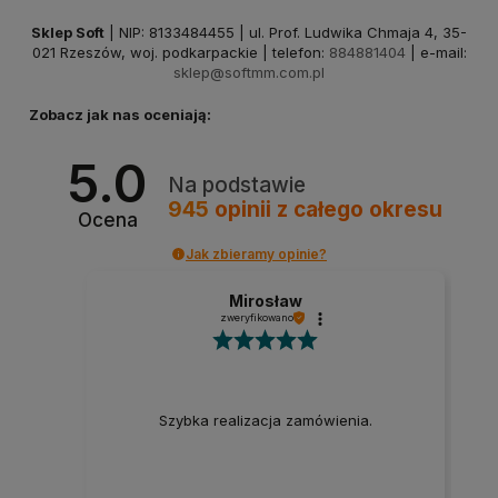
Sklep Soft
| NIP: 8133484455 | ul. Prof. Ludwika Chmaja 4, 35-
021 Rzeszów, woj. podkarpackie | telefon:
884881404
| e-mail:
sklep@softmm.com.pl
Zobacz jak nas oceniają:
5.0
Na podstawie
945
opinii
z całego okresu
Ocena
Jak zbieramy opinie?
Mirosław
zweryfikowano
Szybka realizacja zamówienia.