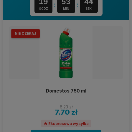
19
53
44
:
:
GODZ
MIN
SEK
NIE CZEKAJ
Domestos 750 ml
8.23 zł
7.70 zł
🔥 Ekspresowa wysyłka