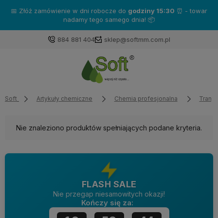
📅 Złóż zamówienie w dni robocze do
godziny 15:30
⏰ - towar
nadamy tego samego dnia! 📦
884 881 404
sklep@softmm.com.pl
Soft
Artykuły chemiczne
Chemia profesjonalna
Transp
Nie znaleziono produktów spełniających podane kryteria.
FLASH SALE
Nie przegap niesamowitych okazji!
Kończy się za: