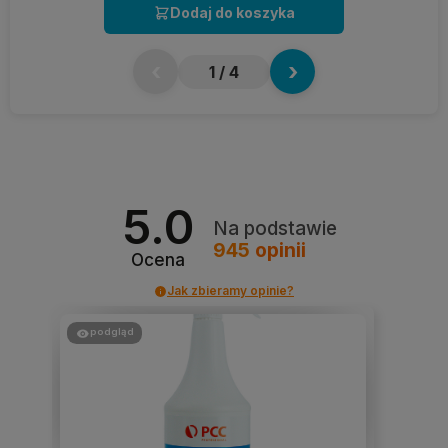
Dodaj do koszyka
‹
›
1
/ 4
5.0
Na podstawie
945
opinii
Ocena
Jak zbieramy opinie?
podgląd