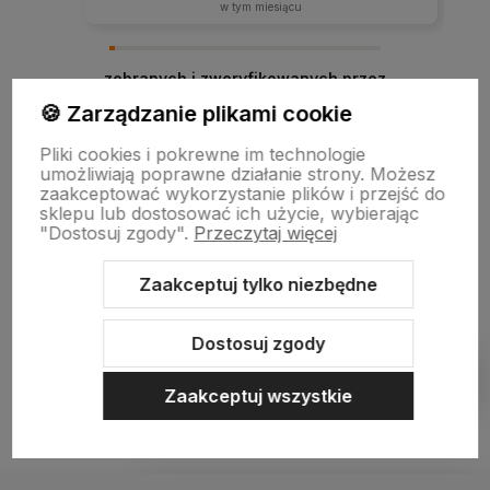
w tym miesiącu
zebranych i zweryfikowanych przez
🍪 Zarządzanie plikami cookie
Pliki cookies i pokrewne im technologie
umożliwiają poprawne działanie strony. Możesz
zaakceptować wykorzystanie plików i przejść do
sklepu lub dostosować ich użycie, wybierając
"Dostosuj zgody".
Przeczytaj więcej
Zaakceptuj tylko niezbędne
Sklep internetowy Shoper.pl
Szablon Shoper Modern 3.0™
od
GrowCommerce
Dostosuj zgody
Pokaż filtry
Zaakceptuj wszystkie