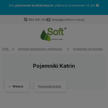
Dla
jednostek budżetowych
: płatność przelewem 14 dni 🏦
884 881 404
sklep@softmm.com.pl
Soft
Artykuły plastikowe i metalowe
Pojemniki na ręczniki
Pojemniki Katrin
Wstecz
Pojemniki Katrin