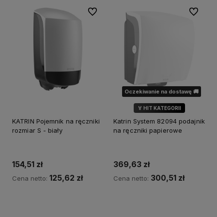
Do ulubionych
Do ulubi
Oczekiwanie na dostawę 🚚
🏅 HIT KATEGORII
KATRIN Pojemnik na ręczniki
Katrin System 82094 podajnik
rozmiar S - biały
na ręczniki papierowe
154,51 zł
369,63 zł
125,62 zł
300,51 zł
Cena netto:
Cena netto:
Do koszyka
Powiadom o dostępności