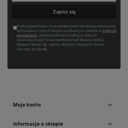
Zapisz się
Przeczytałem(am) i zrozumiałem(am) informacje dotyczące
korzystania z moich danych osobowych zawarte w
polityce
prywatności
. Administratorem podanych danych
osobowych jest Firma Handlowa Soft Mariusz Mazur,
Mateusz Mazur Sp. Jawna. Możesz w każdym czasie
wycofać tę zgodę.
Moje konto
Informacje o sklepie