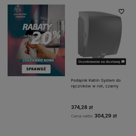
Do ulubi
Oczekiwanie na dostawę 🚚
Podajnik Katrin System do
ręczników w roli, czarny
374,28 zł
304,29 zł
Cena netto:
Powiadom o dostępności