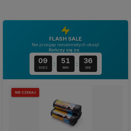
FLASH SALE
Nie przegap niesamowitych okazji!
Kończy się za:
09
51
36
:
:
GODZ
MIN
SEK
NIE CZEKAJ