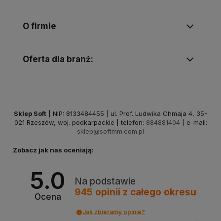
O firmie
Oferta dla branż:
Sklep Soft
| NIP: 8133484455 | ul. Prof. Ludwika Chmaja 4, 35-
021 Rzeszów, woj. podkarpackie | telefon:
884881404
| e-mail:
sklep@softmm.com.pl
Zobacz jak nas oceniają:
5.0
Na podstawie
945
opinii
z całego okresu
Ocena
Jak zbieramy opinie?