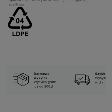
recyklingu:
Darmowa
Szybka d
wysyłka
Wysyłka w
Wysyłka gratis
w dni rob
już od 200zł