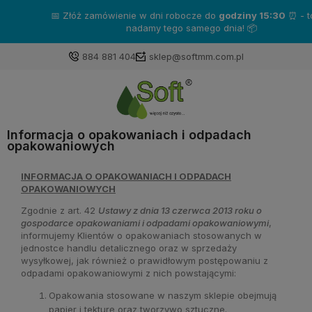
📅 Złóż zamówienie w dni robocze do
godziny 15:30
⏰ - towar
nadamy tego samego dnia! 📦
884 881 404
sklep@softmm.com.pl
Informacja o opakowaniach i odpadach
opakowaniowych
INFORMACJA O OPAKOWANIACH I ODPADACH
OPAKOWANIOWYCH
Zgodnie z art. 42
Ustawy z dnia 13 czerwca 2013 roku o
gospodarce opakowaniami i odpadami opakowaniowymi
,
informujemy Klientów o opakowaniach stosowanych w
jednostce handlu detalicznego oraz w sprzedaży
wysyłkowej, jak również o prawidłowym postępowaniu z
odpadami opakowaniowymi z nich powstającymi:
Opakowania stosowane w naszym sklepie obejmują
papier i tekturę oraz tworzywo sztuczne.