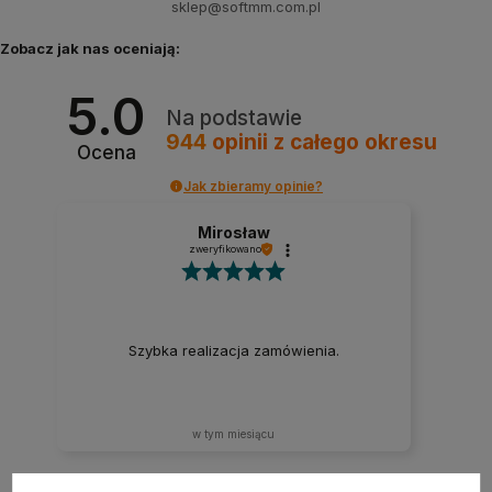
sklep@softmm.com.pl
Zobacz jak nas oceniają:
5.0
Na podstawie
944
opinii
z całego okresu
Ocena
Jak zbieramy opinie?
Mirosław
zweryfikowano
Szybka realizacja zamówienia.
w tym miesiącu