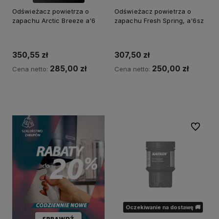
Odświeżacz powietrza o
Odświeżacz powietrza o
zapachu Arctic Breeze a'6
zapachu Fresh Spring, a'6sz
350,55 zł
307,50 zł
285,00 zł
250,00 zł
Cena netto:
Cena netto:
Powiadom o dostępności
Powiadom o dostępności
Do ulubi
Oczekiwanie na dostawę 🚚