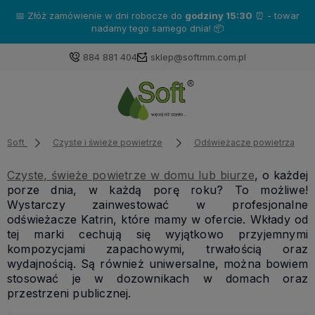
📅 Złóż zamówienie w dni robocze do
godziny 15:30
⏰ - towar
nadamy tego samego dnia! 📦
884 881 404
sklep@softmm.com.pl
Soft
Czyste i świeże powietrze
Odświeżacze powietrza
Czyste, świeże powietrze w domu lub biurze
, o każdej
porze dnia, w każdą porę roku? To możliwe!
Wystarczy zainwestować w profesjonalne
odświeżacze Katrin, które mamy w ofercie. Wkłady od
tej marki cechują się wyjątkowo przyjemnymi
kompozycjami zapachowymi, trwałością oraz
wydajnością. Są również uniwersalne, można bowiem
stosować je w dozownikach w domach oraz
przestrzeni publicznej.