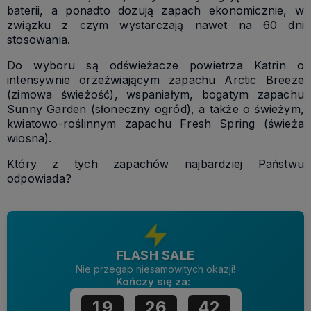
baterii, a ponadto dozują zapach ekonomicznie, w
związku z czym wystarczają nawet na 60 dni
stosowania.
Do wyboru są odświeżacze powietrza Katrin o
intensywnie orzeźwiającym zapachu Arctic Breeze
(zimowa świeżość), wspaniałym, bogatym zapachu
Sunny Garden (słoneczny ogród), a także o świeżym,
kwiatowo-roślinnym zapachu Fresh Spring (świeża
wiosna).
Który z tych zapachów najbardziej Państwu
odpowiada?
FLASH SALE
Nie przegap niesamowitych okazji!
Kończy się za:
19
26
42