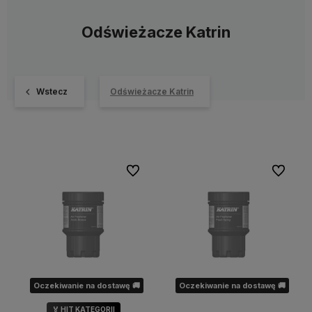
Odświeżacze Katrin
Wstecz
Odświeżacze Katrin
Do ulubionych
Do ulubi
Oczekiwanie na dostawę 🚚
Oczekiwanie na dostawę 🚚
🏅 HIT KATEGORII