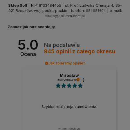
Sklep Soft
| NIP: 8133484455 | ul. Prof. Ludwika Chmaja 4, 35-
021 Rzeszów, woj. podkarpackie | telefon:
884881404
| e-mail:
sklep@softmm.com.pl
Zobacz jak nas oceniają:
5.0
Na podstawie
945
opinii
z całego okresu
Ocena
Jak zbieramy opinie?
Mirosław
zweryfikowano
Szybka realizacja zamówienia.
w tym miesiącu