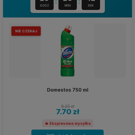
:
:
GODZ
MIN
SEK
NIE CZEKAJ
Domestos 750 ml
8.23 zł
7.70 zł
🔥 Ekspresowa wysyłka