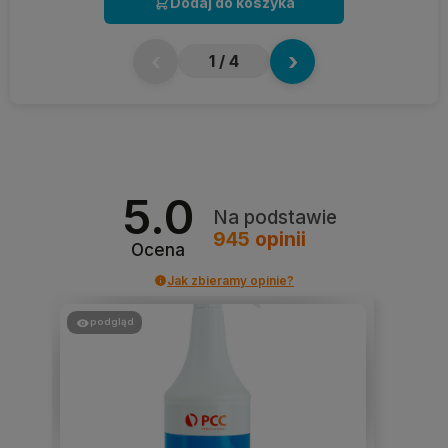
Dodaj do koszyka
‹
›
1
/ 4
5.0
Na podstawie
945
opinii
Ocena
Jak zbieramy opinie?
podgląd