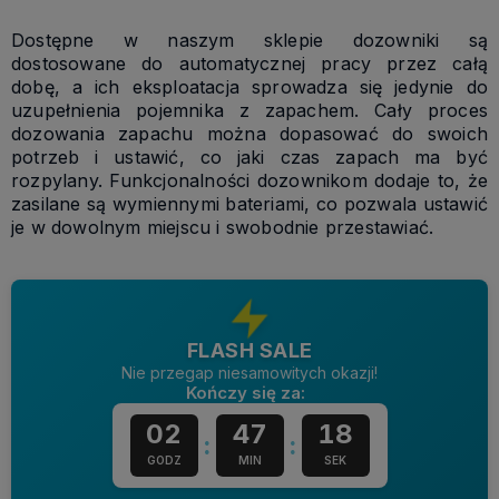
Dostępne w naszym sklepie dozowniki są
dostosowane do automatycznej pracy przez całą
dobę, a ich eksploatacja sprowadza się jedynie do
uzupełnienia pojemnika z zapachem. Cały proces
dozowania zapachu można dopasować do swoich
potrzeb i ustawić, co jaki czas zapach ma być
rozpylany. Funkcjonalności dozownikom dodaje to, że
zasilane są wymiennymi bateriami, co pozwala ustawić
je w dowolnym miejscu i swobodnie przestawiać.
FLASH SALE
Nie przegap niesamowitych okazji!
Kończy się za:
02
47
17
:
:
GODZ
MIN
SEK