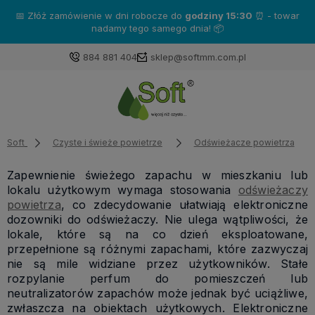
📅 Złóż zamówienie w dni robocze do
godziny 15:30
⏰ - towar
nadamy tego samego dnia! 📦
884 881 404
sklep@softmm.com.pl
Soft
Czyste i świeże powietrze
Odświeżacze powietrza
Zapewnienie świeżego zapachu w mieszkaniu lub
lokalu użytkowym wymaga stosowania
odświeżaczy
powietrza
, co zdecydowanie ułatwiają elektroniczne
dozowniki do odświeżaczy. Nie ulega wątpliwości, że
lokale, które są na co dzień eksploatowane,
przepełnione są różnymi zapachami, które zazwyczaj
nie są mile widziane przez użytkowników. Stałe
rozpylanie perfum do pomieszczeń lub
neutralizatorów zapachów może jednak być uciążliwe,
zwłaszcza na obiektach użytkowych. Elektroniczne