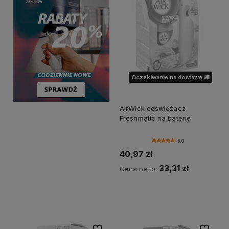
Oczekiwanie na dostawę 🚚
AirWick odswieżacz
Freshmatic na baterie
5.0
40,97 zł
33,31 zł
Cena netto:
Powiadom o dostępności
Do ulubionych
Do ulubi