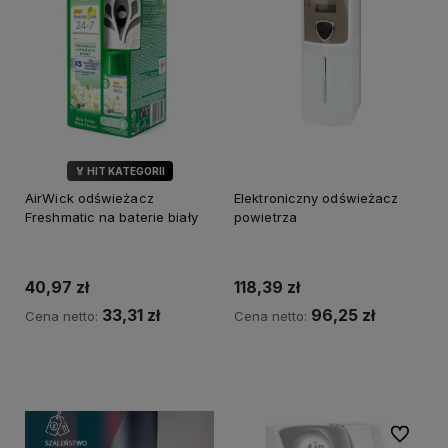
🏅 HIT KATEGORII
AirWick odświeżacz
Elektroniczny odświeżacz
Freshmatic na baterie biały
powietrza
40,97 zł
118,39 zł
33,31 zł
96,25 zł
Cena netto:
Cena netto:
Do koszyka
Do koszyka
Do ulubi