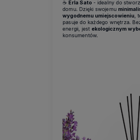
☕
Erla Sato
- idealny do stwor
domu. Dzięki swojemu
minimal
wygodnemu umiejscowieniu
, 
pasuje do każdego wnętrza. Bez
energii, jest
ekologicznym wyb
konsumentów.