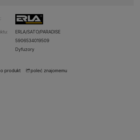
:
ktu:
ERLA/SATO/PARADISE
5906534019509
Dyfuzory
 o produkt
poleć znajomemu