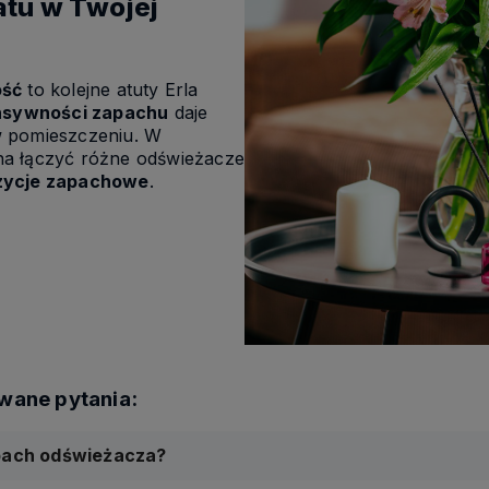
atu w Twojej
ość
to kolejne atuty Erla
ensywności zapachu
daje
w pomieszczeniu. W
na łączyć różne odświeżacze
zycje zapachowe
.
apach odświeżacza?