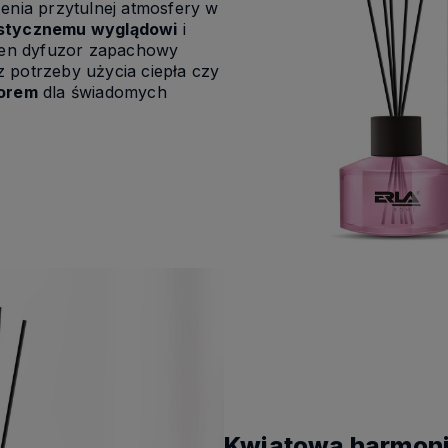
zenia przytulnej atmosfery w
istycznemu wyglądowi
i
ten dyfuzor zapachowy
 potrzeby użycia ciepła czy
orem
dla świadomych
Kwiatowa harmonia