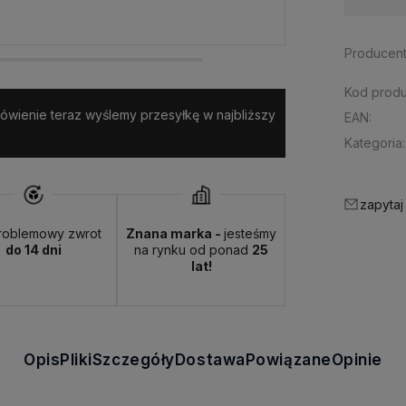
Producent
Kod produ
amówienie teraz wyślemy przesyłkę w najbliższy
EAN:
Kategoria:
zapytaj
roblemowy zwrot
Znana marka -
jesteśmy
do 14 dni
na rynku od ponad
25
lat!
Opis
Pliki
Szczegóły
Dostawa
Powiązane
Opinie