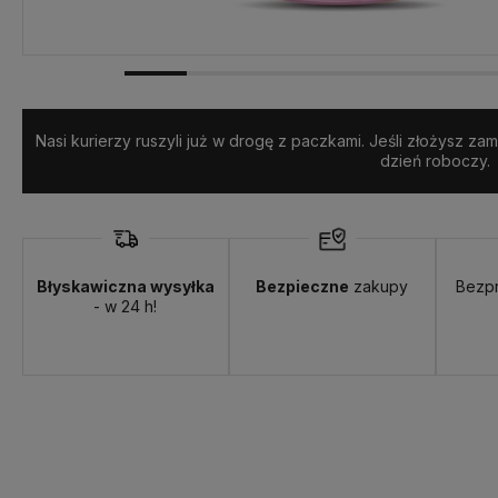
Nasi kurierzy ruszyli już w drogę z paczkami. Jeśli złożysz z
dzień roboczy.
Błyskawiczna wysyłka
Bezpieczne
zakupy
Bezp
- w 24 h!