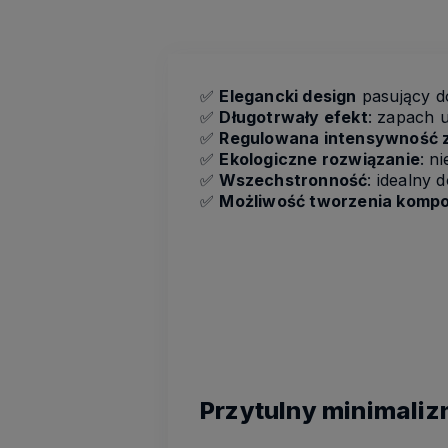
✅
Elegancki design
pasujący d
✅
Długotrwały efekt
: zapach u
✅
Regulowana intensywność 
✅
Ekologiczne rozwiązanie
: n
✅
Wszechstronność
: idealny 
✅
Możliwość tworzenia komp
Przytulny minimaliz