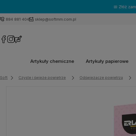
📅 Złóż za
884 881 404
sklep@softmm.com.pl
Artykuły chemiczne
Artykuły papierowe
Soft
Czyste i świeże powietrze
Odświeżacze powietrza