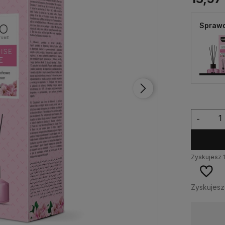
Sprawd
-
Zyskujesz
Zyskujes
Dostępność:
Więcej niż 5 szt.