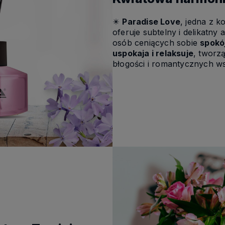
✴️
Paradise Love
, jedna z 
oferuje subtelny i delikatny 
osób ceniących sobie
spokó
uspokaja i relaksuje
, tworz
błogości i romantycznych w