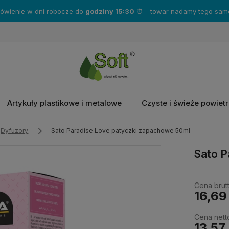
mówienie w dni robocze do
godziny 15:30
⏰ - towar nadamy tego same
Artykuły plastikowe i metalowe
Czyste i świeże powiet
Dyfuzory
Sato Paradise Love patyczki zapachowe 50ml
Sato P
Cena brutt
16,69
Cena nett
13,57 