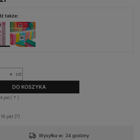
ź także:
+
szt.
DO KOSZYKA
16
pkt [
?
]
z
16
pkt [
?
]
Wysyłka w:
24 godziny