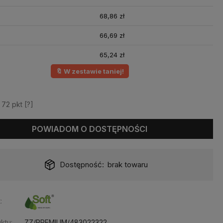
68,86 zł
66,69 zł
65,24 zł
🔖 W zestawie taniej!
z
72
pkt [
?
]
POWIADOM O DOSTĘPNOŚCI
Dostępność:
brak towaru
:
ktu:
ZZ/PREMIUM/483022322