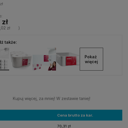
zł
o:
 zł
,02 zł
)
ź także:
Pokaż 
więcej
Kupuj więcej, za mniej! W zestawie taniej!
Cena brutto za kar.
70,31 zł