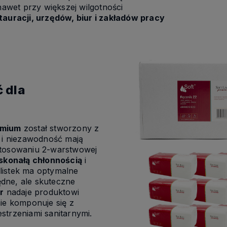
nawet przy większej wilgotności
stauracji, urzędów, biur i zakładów pracy
ć dla
emium
został stworzony z
ć i niezawodność mają
stosowaniu 2-warstwowej
skonałą chłonnością
i
listek ma optymalne
dne, ale skuteczne
r
nadaje produktowi
nie komponuje się z
strzeniami sanitarnymi.