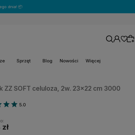
rze
Sprzęt
Blog
Nowości
Więcej
Wybierz coś dla siebie z naszej aktualnej
k ZZ SOFT celuloza, 2w. 23x22 cm 3000
oferty lub zaloguj się, aby przywrócić dodane
produkty do listy z poprzedniej sesji.
5.0
o:
 zł