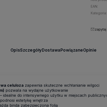
EAN:
Kategoria:
zapytaj
Opis
Szczegóły
Dostawa
Powiązane
Opinie
owa celuloza
zapewnia skuteczne wchłanianie wilgoci
cm)
pozwala na wydajne użytkowanie
– idealne do intensywnego użytku w miejscach publiczny
podnosi estetykę wnętrza
ażda binda zabezpieczona folią