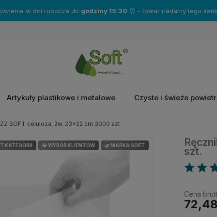
Zakup produkty marki
Katrin
- a otrzymasz gratisy!❤️
Artykuły plastikowe i metalowe
Czyste i świeże powiet
 ZZ SOFT celuloza, 2w. 23x22 cm 3000 szt.
Ręczni
IT KATEGORII
💎 WYBÓR KLIENTÓW
🌿 MARKA SOFT
szt.
Cena brutt
72,48