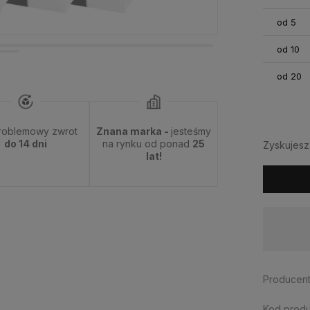
od 5
od 10
od 20
roblemowy zwrot
Znana marka -
jesteśmy
do 14 dni
na rynku od ponad
25
Zyskujes
lat!
Dostępność:
brak towaru
Producent
Kod produ