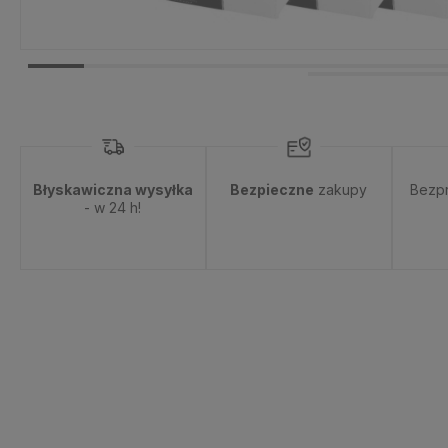
Błyskawiczna wysyłka
Bezpieczne
zakupy
Bezp
- w 24 h!
Dostępność:
brak towaru