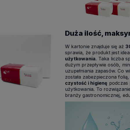
Duża ilość, maks
W kartonie znajduje się aż
3
sprawia, że produkt jest ide
użytkowania
. Taka liczba s
dużym przepływie osób, min
uzupełniania zapasów. Co wi
została zabezpieczona foli
czystość i higienę
podczas 
użytkowania. To rozwiązani
branży gastronomicznej, edu