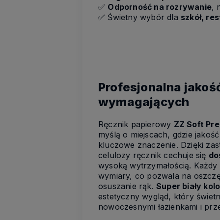
✅
Odporność na rozrywanie
, 
✅
Świetny wybór dla
szkół, re
Profesjonalna jakoś
wymagających
Ręcznik papierowy
ZZ Soft Pr
myślą o miejscach, gdzie jakoś
kluczowe znaczenie. Dzięki za
celulozy ręcznik cechuje się
do
wysoką wytrzymałością. Każdy 
wymiary, co pozwala na oszczę
osuszanie rąk.
Super biały kolo
estetyczny wygląd, który świet
nowoczesnymi łazienkami i prze