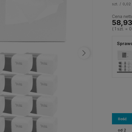
szt.
0,02 
Cena nett
58,93
( 1
szt.
=
0
Sprawd
Ilość
od 2