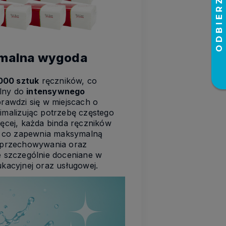
ymalna wygoda
000 sztuk
ręczników, co
alny do
intensywnego
prawdzi się w miejscach o
imalizując potrzebę częstego
ęcej, każda binda ręczników
ą, co zapewnia maksymalną
przechowywania oraz
e szczególnie doceniane w
kacyjnej oraz usługowej.