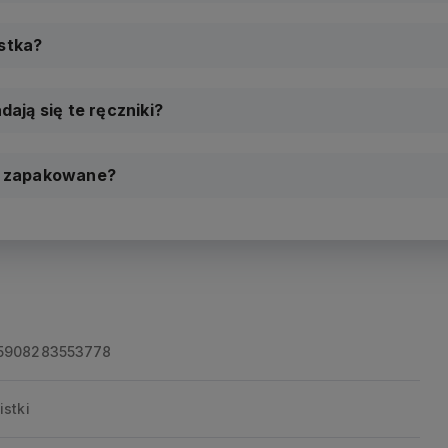
istka?
dają się te ręczniki?
ie zapakowane?
5908283553778
listki