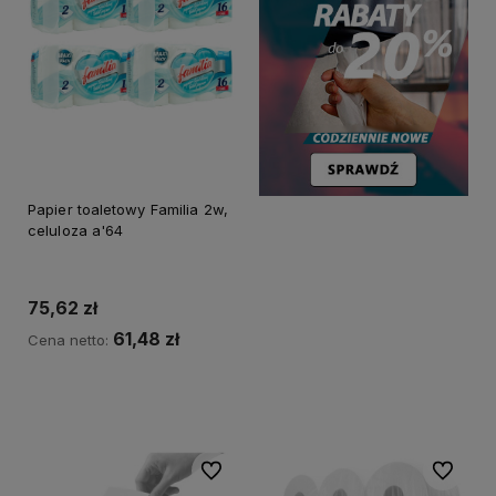
Papier toaletowy Familia 2w,
celuloza a'64
75,62 zł
61,48 zł
Cena netto:
Do koszyka
Do ulubionych
Do ulubi