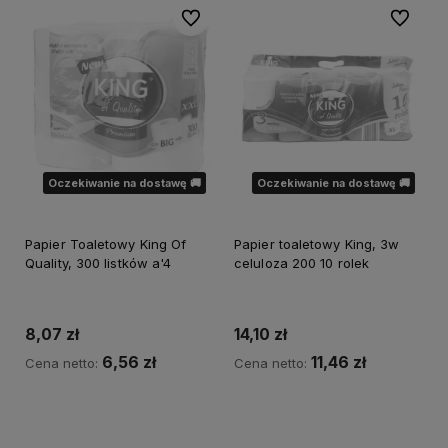
Do ulubionych
Do ulubi
Oczekiwanie na dostawę 🚚
Oczekiwanie na dostawę 🚚
Papier Toaletowy King Of
Papier toaletowy King, 3w
Quality, 300 listków a'4
celuloza 200 10 rolek
8,07 zł
14,10 zł
6,56 zł
11,46 zł
Cena netto:
Cena netto:
Powiadom o dostępności
Powiadom o dostępności