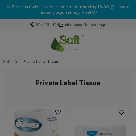
📅 Złóż zamówienie w dni robocze do
godziny 15:30
⏰ - towar
nadamy tego samego dnia! 📦
884 881 404
sklep@softmm.com.pl
Soft
Private Label Tissue
Private Label Tissue
Do ulubionych
Do ulubi