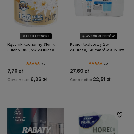
🏅 HIT KATEGORII
💎 WYBÓR KLIENTÓW
💎 WYBÓR KLIENTÓW
Ręcznik kuchenny Słonik
Papier toaletowy 2w
Jumbo 300, 2w celuloza
celuloza, 50 metrów a'12 szt.
5.0
5.0
7,70 zł
27,69 zł
6,26 zł
22,51 zł
Cena netto:
Cena netto:
Do koszyka
Do koszyka
Do ulubi