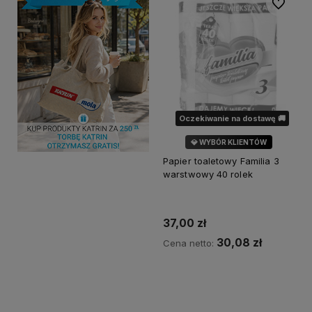
Do ulubi
Oczekiwanie na dostawę 🚚
💎 WYBÓR KLIENTÓW
Papier toaletowy Familia 3
warstwowy 40 rolek
37,00 zł
30,08 zł
Cena netto:
Powiadom o dostępności