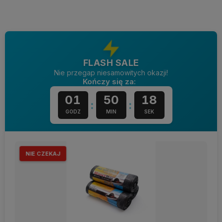
FLASH SALE
Nie przegap niesamowitych okazji!
Kończy się za:
01
50
17
:
:
GODZ
MIN
SEK
NIE CZEKAJ