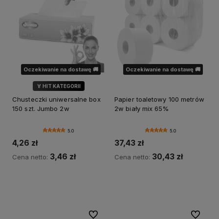
Oczekiwanie na dostawę 🚚
Oczekiwanie na dostawę 🚚
🏅 HIT KATEGORII
💎 WYBÓR KLIENTÓW
Chusteczki uniwersalne box
Papier toaletowy 100 metrów
150 szt. Jumbo 2w
2w biały mix 65%
5.0
5.0
4,26 zł
37,43 zł
3,46 zł
30,43 zł
Cena netto:
Cena netto:
Powiadom o dostępności
Powiadom o dostępności
Do ulubionych
Do ulubi