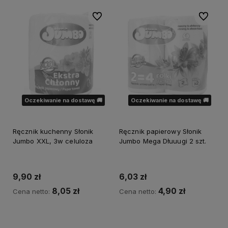
Do ulubionych
Do ulubi
Oczekiwanie na dostawę 🚚
Oczekiwanie na dostawę 🚚
Ręcznik kuchenny Słonik
Ręcznik papierowy Słonik
Jumbo XXL, 3w celuloza
Jumbo Mega Dłuuugi 2 szt.
9,90 zł
6,03 zł
8,05 zł
4,90 zł
Cena netto:
Cena netto:
Powiadom o dostępności
Powiadom o dostępności