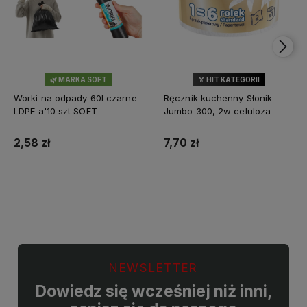
🌿 MARKA SOFT
🏅 HIT KATEGORII
💎 WYBÓR KLIENTÓW
Worki na odpady 60l czarne
Ręcznik kuchenny Słonik
LDPE a'10 szt SOFT
Jumbo 300, 2w celuloza
2,58 zł
7,70 zł
Do koszyka
Do koszyka
NEWSLETTER
Dowiedz się wcześniej niż inni,