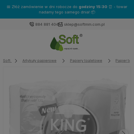
o
godziny 15:30
⏰ - towar
Zakup produkty marki
Katrin
- 
 dnia! 📦
884 881 404
sklep@softmm.com.pl
Soft
Artykuły papierowe
Papiery toaletowe
Papier toa