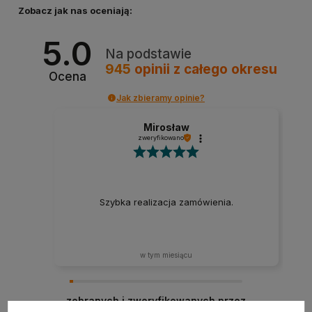
Zobacz jak nas oceniają:
5.0
Na podstawie
945
opinii
z całego okresu
Ocena
Jak zbieramy opinie?
Mirosław
zweryfikowano
Szybka realizacja zamówienia.
w tym miesiącu
zebranych i zweryfikowanych przez