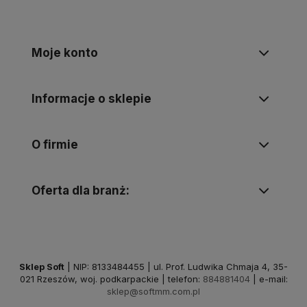
Moje konto
Informacje o sklepie
O firmie
Oferta dla branż:
Sklep Soft
| NIP: 8133484455 | ul. Prof. Ludwika Chmaja 4, 35-
021 Rzeszów, woj. podkarpackie | telefon:
884881404
| e-mail:
sklep@softmm.com.pl