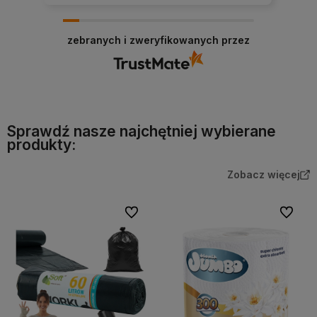
zebranych i zweryfikowanych przez
Sprawdź nasze najchętniej wybierane
produkty:
Zobacz więcej
Do ulubionych
Do ulubi