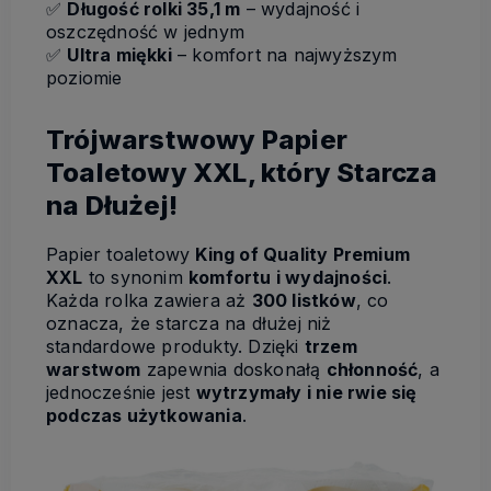
✅
Długość rolki 35,1 m
– wydajność i
oszczędność w jednym
✅
Ultra miękki
– komfort na najwyższym
poziomie
Trójwarstwowy Papier
Toaletowy XXL, który Starcza
na Dłużej!
Papier toaletowy
King of Quality Premium
XXL
to synonim
komfortu i wydajności
.
Każda rolka zawiera aż
300 listków
, co
oznacza, że starcza na dłużej niż
standardowe produkty. Dzięki
trzem
warstwom
zapewnia doskonałą
chłonność
, a
jednocześnie jest
wytrzymały i nie rwie się
podczas użytkowania
.