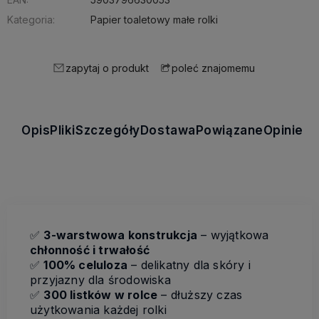
Kategoria:
Papier toaletowy małe rolki
zapytaj o produkt
poleć znajomemu
Opis
Pliki
Szczegóły
Dostawa
Powiązane
Opinie
✅
3-warstwowa konstrukcja
– wyjątkowa
chłonność i trwałość
✅
100% celuloza
– delikatny dla skóry i
przyjazny dla środowiska
✅
300 listków w rolce
– dłuższy czas
użytkowania każdej rolki