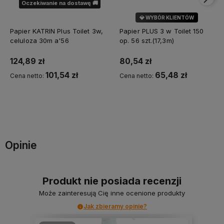
Oczekiwanie na dostawę 🚚
💎 WYBÓR KLIENTÓW
Papier KATRIN Plus Toilet 3w,
Papier PLUS 3 w Toilet 150
celuloza 30m a'56
op. 56 szt.(17,3m)
124,89 zł
80,54 zł
101,54 zł
65,48 zł
Cena netto:
Cena netto:
Do koszyka
Powiadom o dostępności
Opinie
Produkt nie posiada recenzji
Może zainteresują Cię inne ocenione produkty
Jak zbieramy opinie?