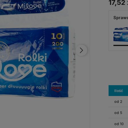
17,52 
Sprawd
Ilość
od 2
od 5
od 10