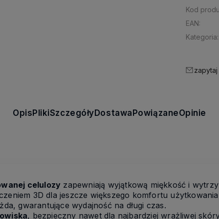
Kod produ
EAN:
Kategoria:
zapytaj
Opis
Pliki
Szczegóły
Dostawa
Powiązane
Opinie
wanej celulozy
zapewniają wyjątkową miękkość i wytrzy
oczeniem 3D dla jeszcze większego komfortu użytkowania
żda, gwarantujące wydajność na długi czas.
dowiska
, bezpieczny nawet dla najbardziej wrażliwej skóry