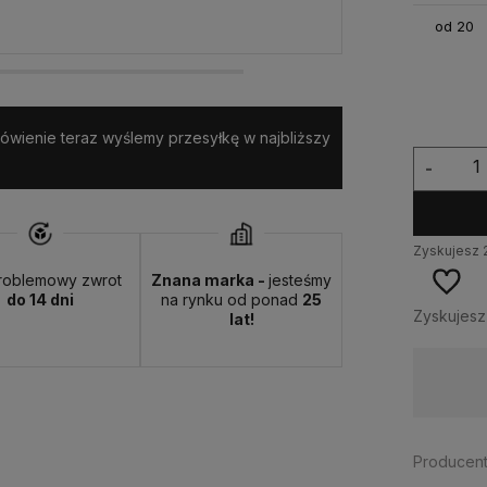
od 20
amówienie teraz wyślemy przesyłkę w najbliższy
-
Zyskujesz
roblemowy zwrot
Znana marka -
jesteśmy
do 14 dni
na rynku od ponad
25
Zyskujes
lat!
Wysyłka w:
24 godziny
Producent