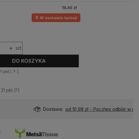
19,40 zł
🔖 W zestawie taniej!
+
szt.
DO KOSZYKA
21
pkt [
?
]
z
21
pkt [
?
]
Dostawa:
od 10,99 zł
- Pocztex odbiór w punkcie
: