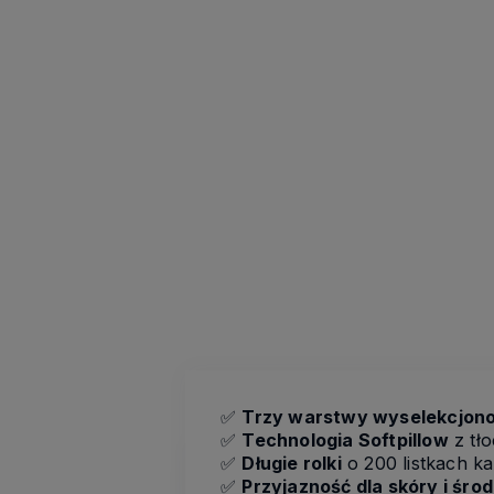
✅
Trzy warstwy wyselekcjono
✅
Technologia Softpillow
z tł
✅
Długie rolki
o 200 listkach ka
✅
Przyjazność dla skóry i śro