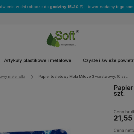
mówienie w dni robocze do
godziny 15:30
⏰ - towar nadamy tego same
Artykuły plastikowe i metalowe
Czyste i świeże powiet
towy małe rolki
Papier toaletowy Mola Milove 3 warstwowy, 10 szt.
Papier
szt.
Cena brutt
21,55 
Cena nett