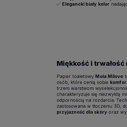
✅
Elegancki biały kolor
nadając
Miękkość i trwałość 
Papier toaletowy
Mola Milove
t
osób, które cenią sobie
komfort
trzem warstwom wyselekcjonow
charakteryzuje się niezwykłą m
odpornością na rozdarcia. Techn
zastosowana w tłoczeniu 3D, d
przyjazność dla skóry
oraz wyj