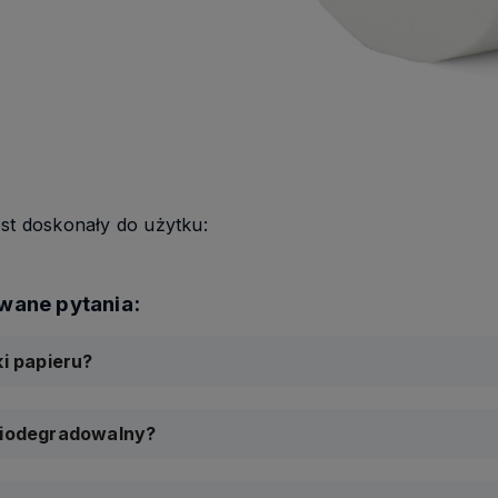
est doskonały do użytku:
ki papieru?
 biodegradowalny?