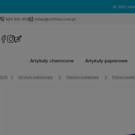
📅 Złóż za
884 881 404
sklep@softmm.com.pl
Artykuły chemiczne
Artykuły papierowe
Soft
Artykuły papierowe
Papiery toaletowe
Papier toale