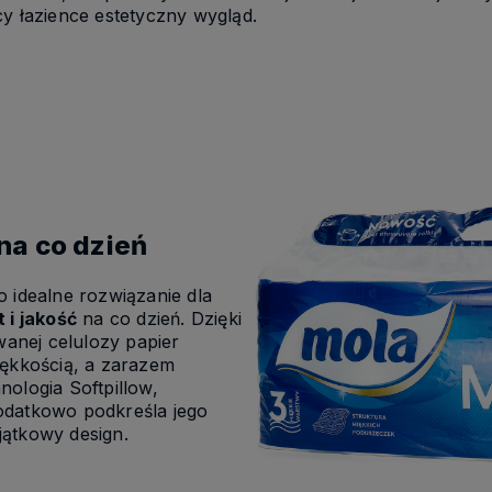
y łazience estetyczny wygląd.
na co dzień
o idealne rozwiązanie dla
 i jakość
na co dzień. Dzięki
anej celulozy papier
iękkością, a zarazem
ologia Softpillow,
odatkowo podkreśla jego
ątkowy design.