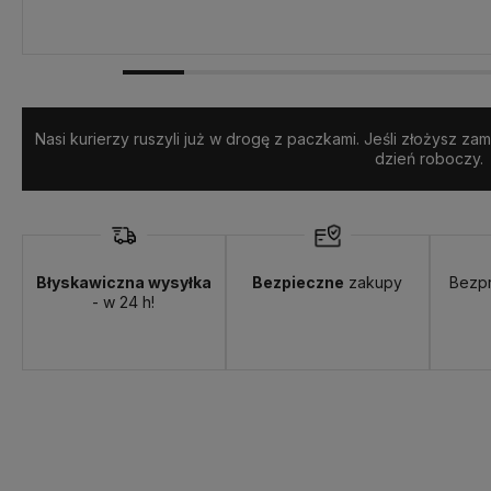
Nasi kurierzy ruszyli już w drogę z paczkami. Jeśli złożysz z
dzień roboczy.
Błyskawiczna wysyłka
Bezpieczne
zakupy
Bezp
- w 24 h!
Dostępność:
Ponad 50 szt.