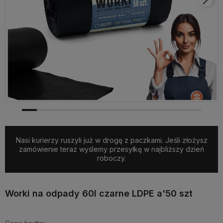
Nasi kurierzy ruszyli już w drogę z paczkami. Jeśli złożysz
zamówienie teraz wyślemy przesyłkę w najbliższy dzień
roboczy.
Worki na odpady 60l czarne LDPE a'50 szt