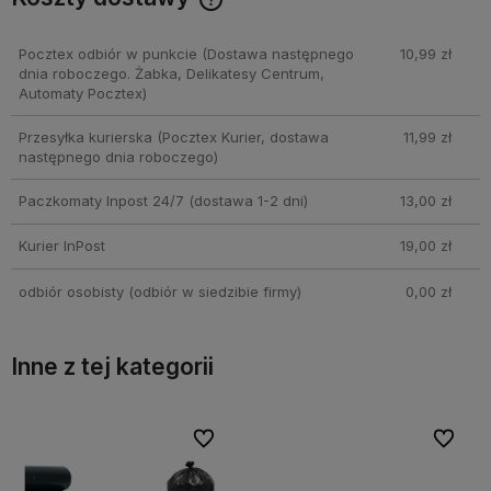
Cena nie zawiera ewentualnych kosztów płatności
Pocztex odbiór w punkcie
(Dostawa następnego
10,99 zł
dnia roboczego. Żabka, Delikatesy Centrum,
Automaty Pocztex)
Przesyłka kurierska
(Pocztex Kurier, dostawa
11,99 zł
następnego dnia roboczego)
Paczkomaty Inpost 24/7
(dostawa 1-2 dni)
13,00 zł
Kurier InPost
19,00 zł
odbiór osobisty
(odbiór w siedzibie firmy)
0,00 zł
Inne z tej kategorii
bionych
bionych
Do ulubionych
Do ulubionych
Do ulubi
Do ulubi