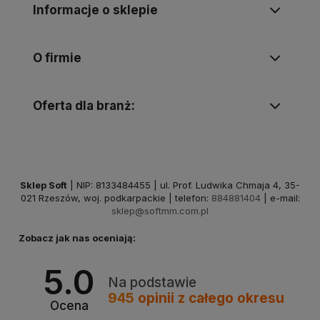
Informacje o sklepie
O firmie
Oferta dla branż:
Sklep Soft
| NIP: 8133484455 | ul. Prof. Ludwika Chmaja 4, 35-
021 Rzeszów, woj. podkarpackie | telefon:
884881404
| e-mail:
sklep@softmm.com.pl
Zobacz jak nas oceniają:
5.0
Na podstawie
945
opinii
z całego okresu
Ocena