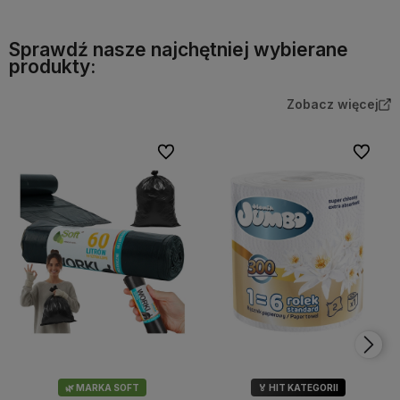
Sprawdź nasze najchętniej wybierane
produkty:
Zobacz więcej
Do ulubionych
Do ulubi
🌿 MARKA SOFT
🏅 HIT KATEGORII