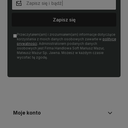
Zapisz się
Przeczytałem(am) i zrozumiałem(am) informacje dotyczące
korzystania z moich danych osobowych zawarte w
polityce
prywatności
. Administratorem podanych danych
osobowych jest Firma Handlowa Soft Mariusz Mazur,
Mateusz Mazur Sp. Jawna. Możesz w każdym czasie
wycofać tę zgodę.
Moje konto