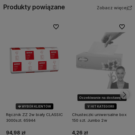
Produkty powiązane
Zobacz więcej
Do ulubionych
Do ulubi
Oczekiwanie na dostawę 🚚
💎 WYBÓR KLIENTÓW
🏅 HIT KATEGORII
💎 WYBÓR KLIENTÓW
Ręcznik ZZ 2w biały CLASSIC
Chusteczki uniwersalne box
3000szt. 65944
150 szt. Jumbo 2w
94,98 zł
4,26 zł