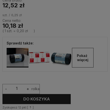
Cena brutto:
12,52 zł
szt.
0,25 zł
Cena netto:
10,18 zł
( 1
szt.
=
0,20 zł
)
Sprawdź także:
Pokaż 
więcej
-
+
rolka
DO KOSZYKA
Zyskujesz
12
pkt [
?
]