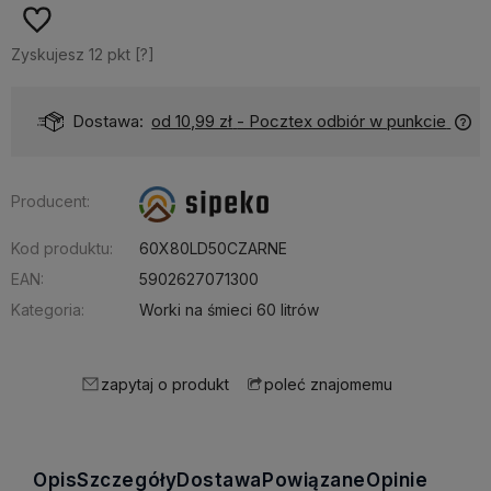
Zyskujesz
12
pkt [
?
]
Dostawa:
od 10,99 zł
- Pocztex odbiór w punkcie
Producent:
Kod produktu:
60X80LD50CZARNE
EAN:
5902627071300
Kategoria:
Worki na śmieci 60 litrów
zapytaj o produkt
poleć znajomemu
Opis
Szczegóły
Dostawa
Powiązane
Opinie