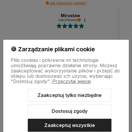
Jak zbieramy opinie?
Mirosław
zweryfikowano
Szybka realizacja zamówienia.
🍪 Zarządzanie plikami cookie
Pliki cookies i pokrewne im technologie
umożliwiają poprawne działanie strony. Możesz
zaakceptować wykorzystanie plików i przejść do
w tym miesiącu
sklepu lub dostosować ich użycie, wybierając
"Dostosuj zgody".
Przeczytaj więcej
zebranych i zweryfikowanych przez
Zaakceptuj tylko niezbędne
Dostosuj zgody
Zaakceptuj wszystkie