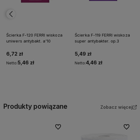
Ścierka F-120 FERRI wiskoza
Ścierka F-119 FERRI wiskoza
uniwers antybakt. a'10
super antybakter. op.3
6,72 zł
5,49 zł
5,46 zł
4,46 zł
Netto:
Netto:
Do koszyka
Do koszyka
Produkty powiązane
Zobacz więcej
Do ulubionych
Do ulubi