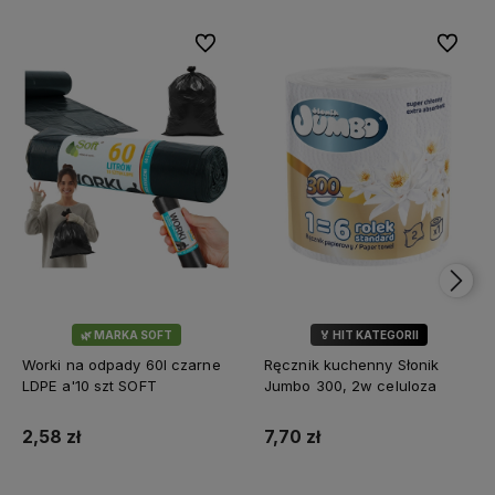
Do ulubionych
Do ulubi
🌿 MARKA SOFT
🏅 HIT KATEGORII
💎 WYBÓR KLIENTÓW
Worki na odpady 60l czarne
Ręcznik kuchenny Słonik
LDPE a'10 szt SOFT
Jumbo 300, 2w celuloza
2,58 zł
7,70 zł