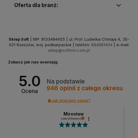
Oferta dla branż:
Sklep Soft
| NIP: 8133484455 | ul. Prof. Ludwika Chmaja 4, 35-
021 Rzeszów, woj. podkarpackie | telefon:
884881404
| e-mail:
sklep@softmm.com.pl
Zobacz jak nas oceniają:
5.0
Na podstawie
946
opinii
z całego okresu
Ocena
Jak zbieramy opinie?
Mirosław
zweryfikowano