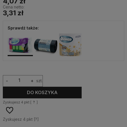
4,07 zł
Cena netto:
3,31 zł
Sprawdź także:
-
+
szt.
DO KOSZYKA
Zyskujesz
4
pkt [
?
]
Zyskujesz
4
pkt [
?
]