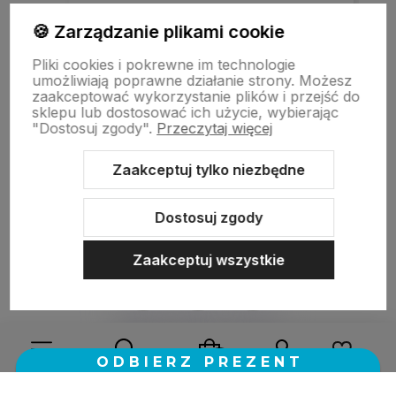
Szybka realizacja zamówienia.
🍪 Zarządzanie plikami cookie
Pliki cookies i pokrewne im technologie
umożliwiają poprawne działanie strony. Możesz
w tym miesiącu
zaakceptować wykorzystanie plików i przejść do
sklepu lub dostosować ich użycie, wybierając
"Dostosuj zgody".
Przeczytaj więcej
zebranych i zweryfikowanych przez
Zaakceptuj tylko niezbędne
Dostosuj zgody
Zaakceptuj wszystkie
Sklep internetowy Shoper.pl
Szablon Shoper Modern 3.0™
od
GrowCommerce