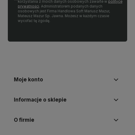
korzystania z moich danych osobowych zawarte w
polityce
prywatności
. Administratorem podanych danych
osobowych jest Firma Handlowa Soft Mariusz Mazur,
Mateusz Mazur Sp. Jawna. Możesz w każdym czasie
wycofać tę zgodę.
Moje konto
Informacje o sklepie
O firmie