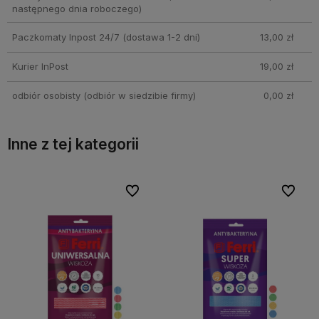
następnego dnia roboczego)
Paczkomaty Inpost 24/7
(dostawa 1-2 dni)
13,00 zł
Kurier InPost
19,00 zł
odbiór osobisty
(odbiór w siedzibie firmy)
0,00 zł
Inne z tej kategorii
bionych
bionych
Do ulubionych
Do ulubionych
Do ulubi
Do ulubi