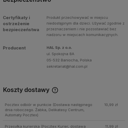
Certyfikaty i
Produkt przechowywać w miejscu
ostrzeżenie
niedostępnym dla dzieci. Używać zgodnie z
przeznaczeniem i nie pozostawiać bez
bezpieczeństwa
nadzoru w miejscach komunikacyjnych.
Producent
HAL Sp. z o.o.
ul. Spokojna 8A
05-532 Baniocha, Polska
sekretariat@hal.com.pl
Koszty dostawy
Cena nie zawiera ewentualnych kosztów płatności
Pocztex odbiór w punkcie
(Dostawa następnego
10,99 zł
dnia roboczego. Żabka, Delikatesy Centrum,
Automaty Pocztex)
Przesyłka kurierska
(Pocztex Kurier, dostawa
11,99 zł