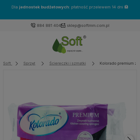
Dla
jednostek budżetowych
: płatność przelewem 14 dni 🏦
884 881 404
sklep@softmm.com.pl
Soft
Sprzęt
Ściereczki i szmatki
Kolorado premium zm