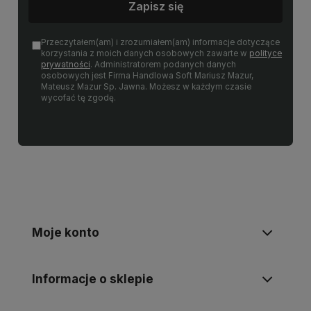
Zapisz się
Przeczytałem(am) i zrozumiałem(am) informacje dotyczące
korzystania z moich danych osobowych zawarte w
polityce
prywatności
. Administratorem podanych danych
osobowych jest Firma Handlowa Soft Mariusz Mazur,
Mateusz Mazur Sp. Jawna. Możesz w każdym czasie
wycofać tę zgodę.
Moje konto
Informacje o sklepie