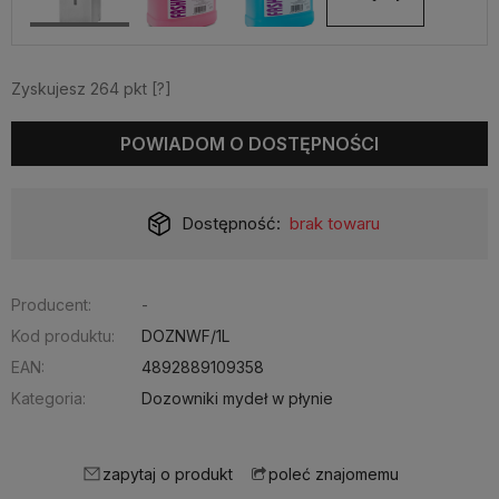
Zyskujesz
264
pkt [
?
]
POWIADOM O DOSTĘPNOŚCI
Dostępność:
brak towaru
Producent:
-
Kod produktu:
DOZNWF/1L
EAN:
4892889109358
Kategoria:
Dozowniki mydeł w płynie
zapytaj o produkt
poleć znajomemu