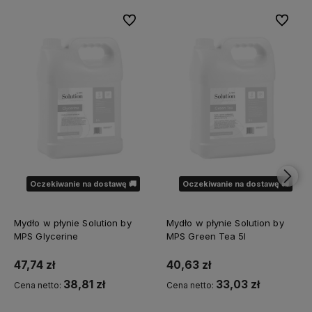
Do ulubionych
Do ulubi
Oczekiwanie na dostawę 🚚
Oczekiwanie na dostawę 🚚
Mydło w płynie Solution by
Mydło w płynie Solution by
MPS Glycerine
MPS Green Tea 5l
47,74 zł
40,63 zł
38,81 zł
33,03 zł
Cena netto:
Cena netto: