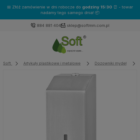
📅 Złóż zamówienie w dni robocze do
godziny 15:30
⏰ - towar
nadamy tego samego dnia! 📦
884 881 404
sklep@softmm.com.pl
Soft
Artykuły plastikowe i metalowe
Dozowniki mydeł