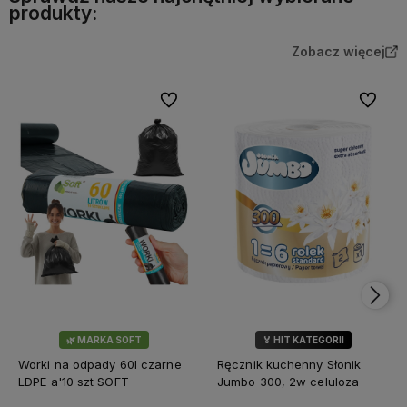
produkty:
Zobacz więcej
Do ulubionych
Do ulubi
🌿 MARKA SOFT
🏅 HIT KATEGORII
💎 WYBÓR KLIENTÓW
Worki na odpady 60l czarne
Ręcznik kuchenny Słonik
LDPE a'10 szt SOFT
Jumbo 300, 2w celuloza