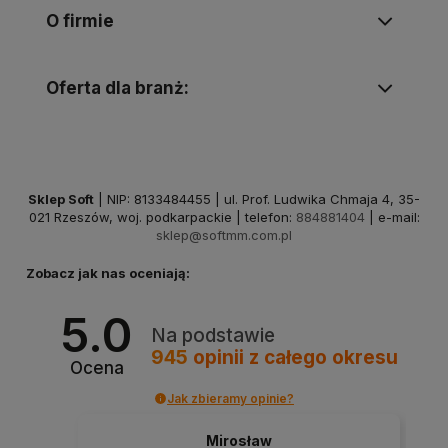
O firmie
Oferta dla branż:
Sklep Soft
| NIP: 8133484455 | ul. Prof. Ludwika Chmaja 4, 35-
021 Rzeszów, woj. podkarpackie | telefon:
884881404
| e-mail:
sklep@softmm.com.pl
Zobacz jak nas oceniają:
5.0
Na podstawie
945
opinii
z całego okresu
Ocena
Jak zbieramy opinie?
Mirosław