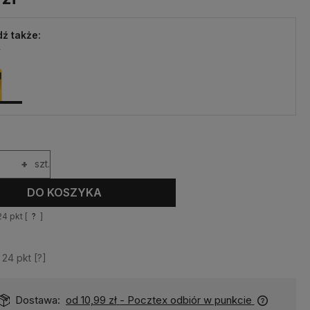
ź także:
+
szt.
DO KOSZYKA
24
pkt [
?
]
z
24
pkt [
?
]
Dostawa:
od 10,99 zł
- Pocztex odbiór w punkcie