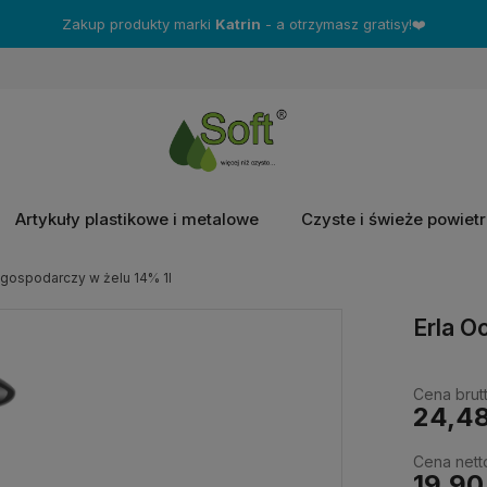
Zakup produkty marki
Katrin
- a otrzymasz gratisy!❤️
Artykuły plastikowe i metalowe
Czyste i świeże powiet
 gospodarczy w żelu 14% 1l
Erla O
Cena brutt
24,48
Cena nett
19,90