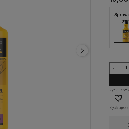
Sprawd
-
Zyskujesz
Zyskujes
Wysyłka w:
24 godziny