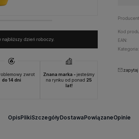
Producent
Kod produ
najbliższy dzień roboczy.
EAN:
Kategoria:
zapytaj
roblemowy zwrot
Znana marka -
jesteśmy
do 14 dni
na rynku od ponad
25
lat!
Opis
Pliki
Szczegóły
Dostawa
Powiązane
Opinie