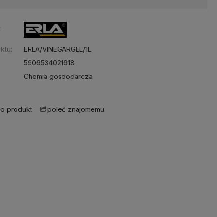
:
ktu:
ERLA/VINEGARGEL/1L
5906534021618
Chemia gospodarcza
 o produkt
poleć znajomemu