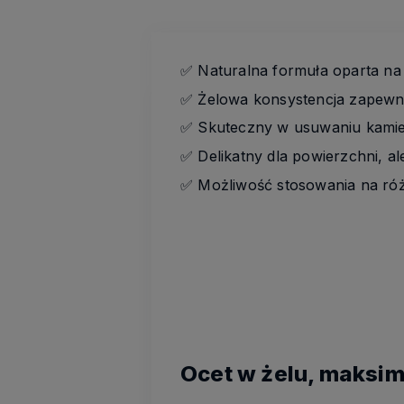
✅
Naturalna formuła oparta na 
✅
Żelowa konsystencja zapewni
✅
Skuteczny w usuwaniu kamien
✅
Delikatny dla powierzchni, a
✅
Możliwość stosowania na różn
Ocet w żelu, maksi