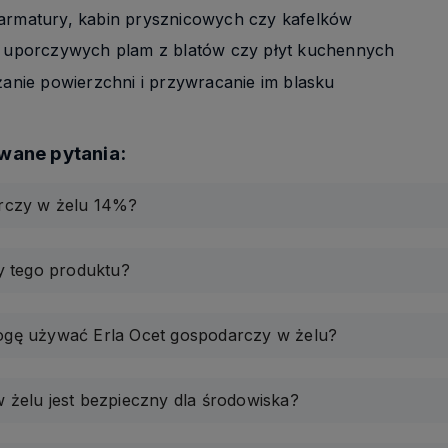
 armatury, kabin prysznicowych czy kafelków
 i uporczywych plam z blatów czy płyt kuchennych
żanie powierzchni i przywracanie im blasku
arczy w żelu 14%?
my tego produktu?
ogę używać Erla Ocet gospodarczy w żelu?
 żelu jest bezpieczny dla środowiska?