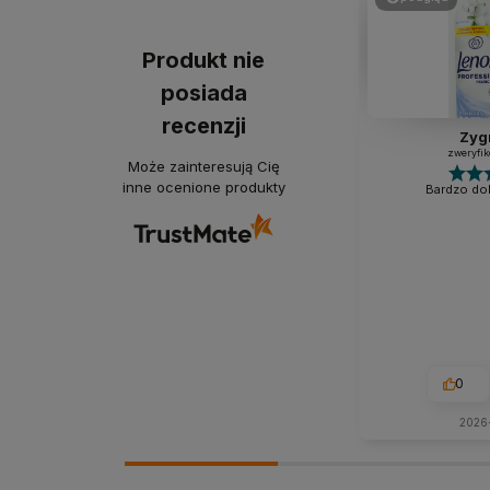
Produkt nie
posiada
recenzji
Zyg
zweryfi
Może zainteresują Cię
inne ocenione produkty
Bardzo dob
0
2026