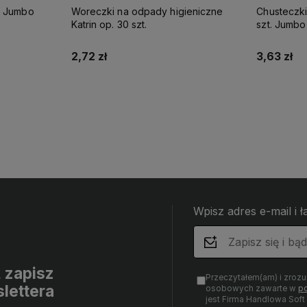
k Jumbo
Woreczki na odpady higieniczne
Chusteczki
Katrin op. 30 szt.
szt. Jumbo
2,72 zł
3,63 zł
Do koszyka
Wpisz adres e-mail i 
, zapisz
Przeczytałem(am) i zroz
lettera
osobowych zawarte w
po
jest Firma Handlowa Sof