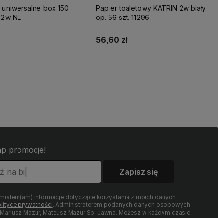
 uniwersalne box 150
Papier toaletowy KATRIN 2w biały
 2w NL
op. 56 szt. 11296
56,60 zł
Do koszyka
Do koszyka
łap promocje!
Zapisz się
umiałem(am) informacje dotyczące korzystania z moich danych
lityce prywatności
. Administratorem podanych danych osobowych
t Mariusz Mazur, Mateusz Mazur Sp. Jawna. Możesz w każdym czasie