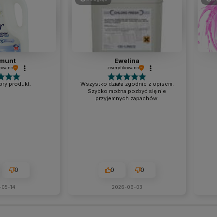
munt
Ewelina
kowano
zweryfikowano
ry produkt.
Wszystko działa zgodnie z opisem.
Szybko można pozbyć się nie
przyjemnych zapachów.
0
0
0
-05-14
2026-06-03