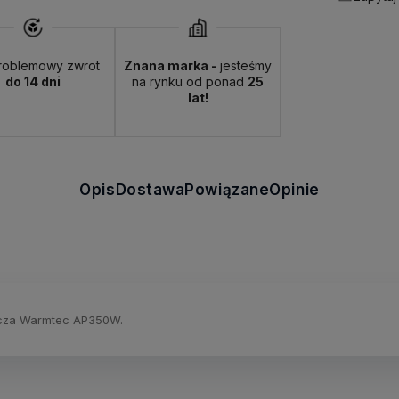
roblemowy zwrot
Znana marka -
jesteśmy
do 14 dni
na rynku od ponad
25
lat!
Opis
Dostawa
Powiązane
Opinie
acza Warmtec AP350W.