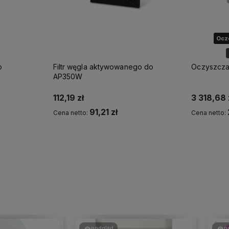
Ocze
o
Filtr węgla aktywowanego do
Oczyszcza
AP350W
112,19 zł
3 318,68 
91,21 zł
Cena netto:
Cena netto:
Powi
podgląd
p