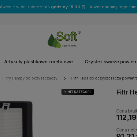
Zakup produkty marki
Katrin
- a otrzymasz gratisy!❤️
Artykuły plastikowe i metalowe
Czyste i świeże powiet
Filtry i lampy do oczyszczaczy
Filtr Hepa do oczyszczacza powiet
Filtr 
🏅 HIT KATEGORII
Cena brutt
112,19
Cena nett
91,21 