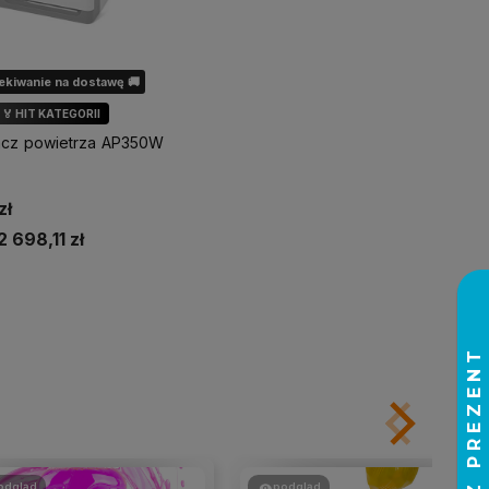
kiwanie na dostawę 🚚
🏅 HIT KATEGORII
cz powietrza AP350W
zł
2 698,11 zł
adom o dostępności
odgląd
podgląd