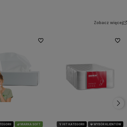
Zobacz więcej
Do ulubionych
Do ulu
ATEGORII
🌿 MARKA SOFT
🏅 HIT KATEGORII
💎 WYBÓR KLIENTÓW