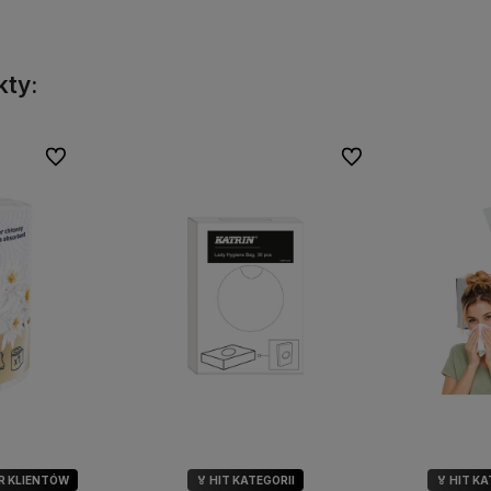
kty:
Do ulubionych
Do ulubionych
R KLIENTÓW
🏅 HIT KATEGORII
🏅 HIT K