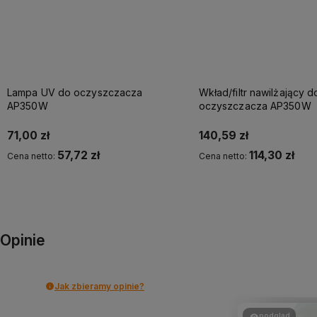
Lampa UV do oczyszczacza
Wkład/filtr nawilżający d
AP350W
oczyszczacza AP350W
71,00 zł
140,59 zł
57,72 zł
114,30 zł
Cena netto:
Cena netto:
Opinie
Jak zbieramy opinie?
podgląd