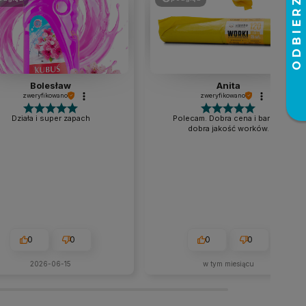
Bolesław
Anita
zweryfikowano
zweryfikowano
Działa i super zapach
Polecam. Dobra cena i bardzo
dobra jakość worków.
0
0
0
0
2026-06-15
w tym miesiącu