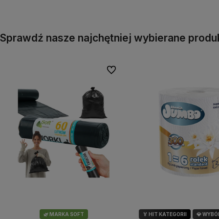
Sprawdź nasze najchętniej wybierane produ
Do ulubionych
🌿 MARKA SOFT
🏅 HIT KATEGORII
💎 WYBÓ