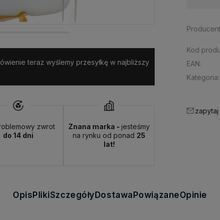
Producent
Kod produ
amówienie teraz wyślemy przesyłkę w najbliższy
EAN:
Kategoria:
zapytaj
roblemowy zwrot
Znana marka -
jesteśmy
do 14 dni
na rynku od ponad
25
lat!
Opis
Pliki
Szczegóły
Dostawa
Powiązane
Opinie