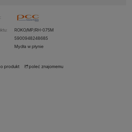
:
ktu:
ROKO/MP/RH-075M
5900948248685
Mydła w płynie
 o produkt
poleć znajomemu