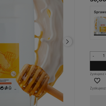
Sprawd
-
Zyskujesz
Zyskujes
Wysyłka w:
24 godziny