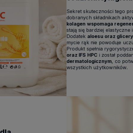
Sekret skuteczności tego pr
dobranych składnikach akty
kolagen wspomaga regene
stają się bardziej elastyczne
Dodatek
aloesu oraz glicer
mycie rąk nie powoduje uczu
Produkt spełnia rygorystyc
oraz IFS HPC
i został podd
dermatologicznym
, co pot
wszystkich użytkowników.
dla