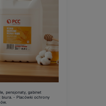
e, pensjonaty, gabinet
z biura. - Placówki ochrony
ków.