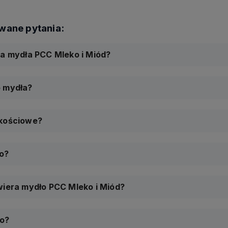
ia mydła PCC Mleko i Miód?
o mydła?
akościowe?
o?
wiera mydło PCC Mleko i Miód?
ło?