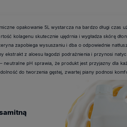
iczne opakowanie 5L wystarcza na bardzo długi czas u
tość kolagenu skutecznie ujędrnia i wygładza skórę dłon
ceryna zapobiega wysuszaniu i dba o odpowiednie natłus
y ekstrakt z aloesu łagodzi podrażnienia i przynosi naty
– neutralne pH sprawia, że produkt jest przyjazny dla ka
dolność do tworzenia gęstej, zwartej piany podnosi komf
ksamitną