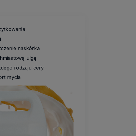
żytkowania
i
zczenie naskórka
chmiastową ulgę
żdego rodzaju cery
ort mycia