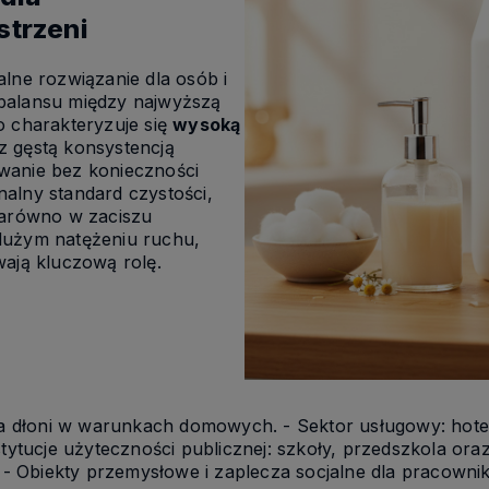
trzeni
alne rozwiązanie dla osób i
balansu między najwyższą
o charakteryzuje się
wysoką
z gęstą konsystencją
wanie bez konieczności
alny standard czystości,
zarówno w zaciszu
dużym natężeniu ruchu,
ają kluczową rolę.
cja dłoni w warunkach domowych. - Sektor usługowy: hotel
stytucje użyteczności publicznej: szkoły, przedszkola ora
. - Obiekty przemysłowe i zaplecza socjalne dla pracowni