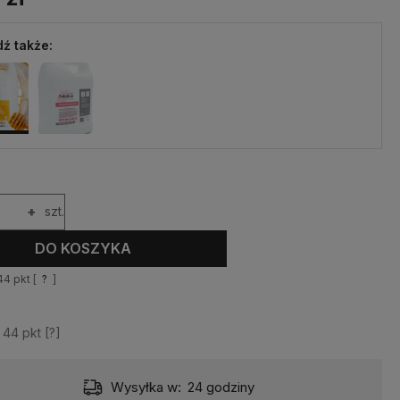
ź także:
+
szt.
DO KOSZYKA
44
pkt [
?
]
z
44
pkt [
?
]
Dostawa:
11,99 zł
- Przesyłka kurierska