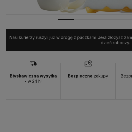
Nasi kurierzy ruszyli już w drogę z paczkami. Jeśli złożysz z
dzień roboczy.
Błyskawiczna wysyłka
Bezpieczne
zakupy
Bezp
- w 24 h!