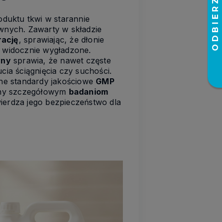
oduktu tkwi w starannie
wnych. Zawarty w składzie
rację
, sprawiając, że dłonie
 i widocznie wygładzone.
yny
sprawia, że nawet częste
cia ściągnięcia czy suchości.
zne standardy jakościowe
GMP
any szczegółowym
badaniom
wierdza jego bezpieczeństwo dla