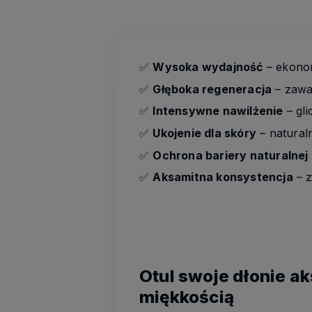
✅
Wysoka wydajność
– ekonom
✅
Głęboka regeneracja
– zawar
✅
Intensywne nawilżenie
– gli
✅
Ukojenie dla skóry
– naturaln
✅
Ochrona bariery naturalnej
✅
Aksamitna konsystencja
– z
Otul swoje dłonie a
miękkością