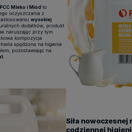
PCC Mleko i Miód
to
ego oczyszczania z
 zastosowaniu
wysokiej
uralnych dodatków, produkt
nie naruszając przy tym
jątkowa kompozycja
hwila spędzona na higienie
ałem, pozostawiając na
at
.
Siła nowoczesnej 
codziennej higien