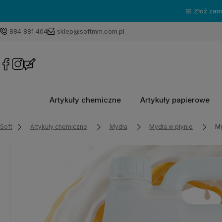
📅 Złóż za
884 881 404
sklep@softmm.com.pl
Artykuły chemiczne
Artykuły papierowe
Soft
Artykuły chemiczne
Mydła
Mydła w płynie
My