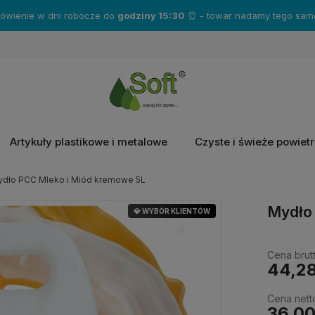
mówienie w dni robocze do
godziny 15:30
⏰ - towar nadamy tego same
Artykuły plastikowe i metalowe
Czyste i świeże powiet
dło PCC Mleko i Miód kremowe 5L
Mydło
💎 WYBÓR KLIENTÓW
Cena brutt
44,28
Cena nett
36,00