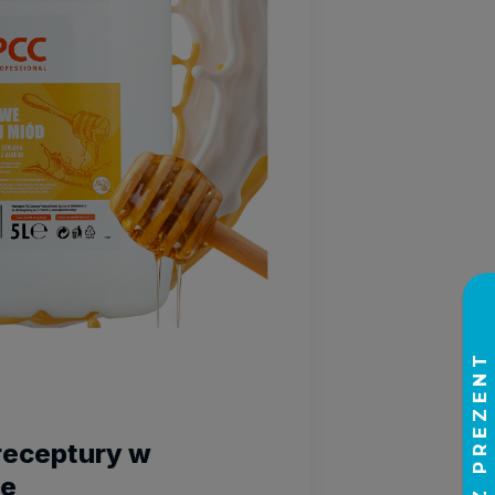
receptury w
ie