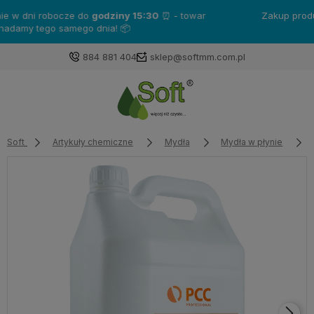
Zakup produkty marki
Katrin
- a otrzymasz gratisy!❤️
884 881 404
sklep@softmm.com.pl
Soft
Artykuły chemiczne
Mydła
Mydła w płynie