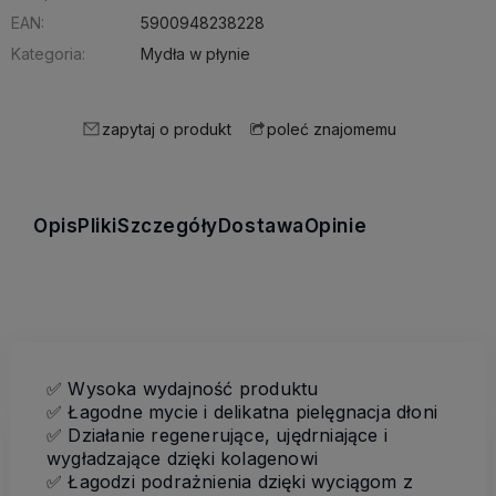
EAN:
5900948238228
Kategoria:
Mydła w płynie
zapytaj o produkt
poleć znajomemu
Opis
Pliki
Szczegóły
Dostawa
Opinie
✅
Wysoka wydajność produktu
✅
Łagodne mycie i delikatna pielęgnacja dłoni
✅
Działanie regenerujące, ujędrniające i
wygładzające dzięki kolagenowi
✅
Łagodzi podrażnienia dzięki wyciągom z