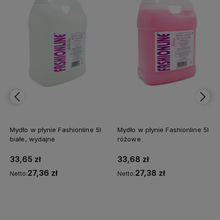
online 5l
Mydło w płynie Fashionline 5l
Mydło w płynie NINA 5
różowe
gliceryną, wydajne
33,68 zł
25,42 zł
27,38 zł
20,67 zł
Netto:
Netto:
a
Do koszyka
Do koszyka