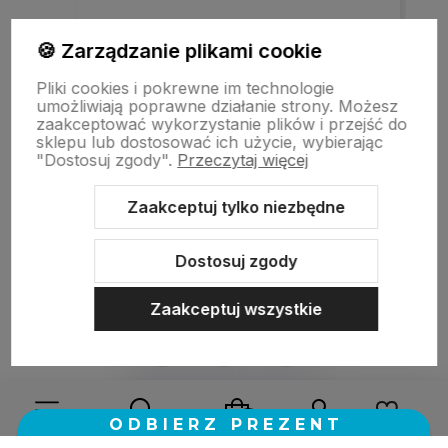
Szybka realizacja zamówienia.
🍪 Zarządzanie plikami cookie
Pliki cookies i pokrewne im technologie
umożliwiają poprawne działanie strony. Możesz
w tym miesiącu
zaakceptować wykorzystanie plików i przejść do
sklepu lub dostosować ich użycie, wybierając
"Dostosuj zgody".
Przeczytaj więcej
zebranych i zweryfikowanych przez
Zaakceptuj tylko niezbędne
Dostosuj zgody
Zaakceptuj wszystkie
Sklep internetowy Shoper.pl
Szablon Shoper Modern 3.0™
od
GrowCommerce