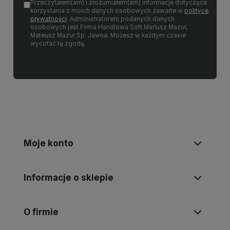
Przeczytałem(am) i zrozumiałem(am) informacje dotyczące
korzystania z moich danych osobowych zawarte w
polityce
prywatności
. Administratorem podanych danych
osobowych jest Firma Handlowa Soft Mariusz Mazur,
Mateusz Mazur Sp. Jawna. Możesz w każdym czasie
wycofać tę zgodę.
Moje konto
Informacje o sklepie
O firmie