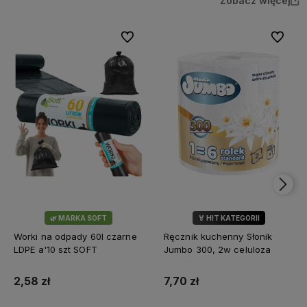
Zobacz więcej
Do ulubionych
Do ulubi
🌿 MARKA SOFT
🏅 HIT KATEGORII
💎 WYBÓR KLIENTÓW
Worki na odpady 60l czarne
Ręcznik kuchenny Słonik
LDPE a'10 szt SOFT
Jumbo 300, 2w celuloza
2,58 zł
7,70 zł