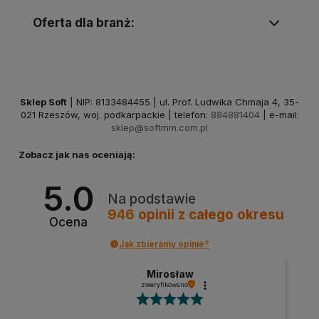
Oferta dla branż:
Sklep Soft
| NIP: 8133484455 | ul. Prof. Ludwika Chmaja 4, 35-
021 Rzeszów, woj. podkarpackie | telefon:
884881404
| e-mail:
sklep@softmm.com.pl
Zobacz jak nas oceniają:
5.0
Na podstawie
946
opinii
z całego okresu
Ocena
Jak zbieramy opinie?
Mirosław
zweryfikowano