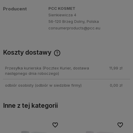
Producent
PCC KOSMET
Sienkiewicza 4
56-120 Brzeg Dolny, Polska
consumerproducts@pcc.eu
Koszty dostawy
Cena nie zawiera ewentualnych kosztów płatności
Przesyłka kurierska
(Pocztex Kurier, dostawa
11,99 zł
następnego dnia roboczego)
odbiór osobisty
(odbiór w siedzibie firmy)
0,00 zł
Inne z tej kategorii
Do ulubionych
Do ulubionych
Do ulubionych
Do ulubionych