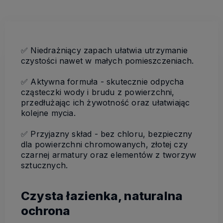
✅ Niedra
ż
ni
ą
cy zapach ułatwia utrzymanie
czysto
ś
ci nawet w małych pomieszczeniach.
✅ Aktywna formuła - skutecznie odpycha
cz
ą
steczki wody i brudu z powierzchni,
przedłu
ż
aj
ą
c ich
ż
ywotno
ść
oraz ułatwiaj
ą
c
kolejne mycia.
✅ Przyjazny skład - bez chloru, bezpieczny
dla powierzchni chromowanych, złotej czy
czarnej armatury oraz elementów z tworzyw
sztucznych.
Czysta łazienka, naturalna
ochrona