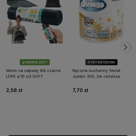
🌿 MARKA SOFT
🏅 HIT KATEGORII
💎 WYBÓR KLIENTÓW
Worki na odpady 60l czarne
Ręcznik kuchenny Słonik
LDPE a'10 szt SOFT
Jumbo 300, 2w celuloza
2,58 zł
7,70 zł
Do koszyka
Do koszyka