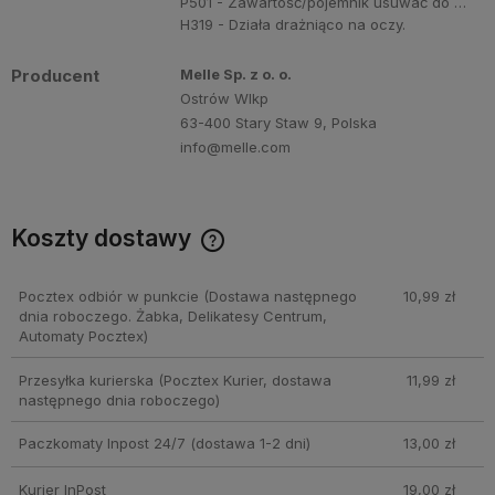
P501 - Zawartość/pojemnik usuwać do …
H319 - Działa drażniąco na oczy.
Producent
Melle Sp. z o. o.
Ostrów Wlkp
63-400 Stary Staw 9, Polska
info@melle.com
Koszty dostawy
Cena nie zawiera ewentualnych kosztów płatności
Pocztex odbiór w punkcie
(Dostawa następnego
10,99 zł
dnia roboczego. Żabka, Delikatesy Centrum,
Automaty Pocztex)
Przesyłka kurierska
(Pocztex Kurier, dostawa
11,99 zł
następnego dnia roboczego)
Paczkomaty Inpost 24/7
(dostawa 1-2 dni)
13,00 zł
Kurier InPost
19,00 zł