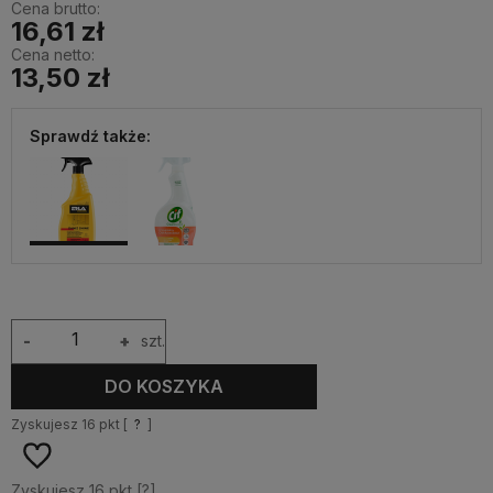
Cena brutto:
16,61 zł
Cena netto:
13,50 zł
Sprawdź także:
-
+
szt.
DO KOSZYKA
Zyskujesz
16
pkt [
?
]
Zyskujesz
16
pkt [
?
]