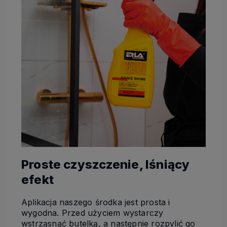
Proste czyszczenie, lśniący
efekt
Aplikacja naszego
ś
rodka jest prosta i
wygodna. Przed u
ż
yciem wystarczy
wstrz
ą
sn
ąć
butelk
ą
, a nast
ę
pnie rozpyli
ć
go