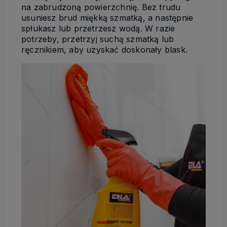
na zabrudzon
ą
powierzchni
ę
. Bez trudu
usuniesz brud mi
ę
kk
ą
szmatk
ą
, a nast
ę
pnie
spłukasz lub przetrzesz wod
ą
. W razie
potrzeby, przetrzyj such
ą
szmatk
ą
lub
r
ę
cznikiem, aby uzyska
ć
doskonały blask.