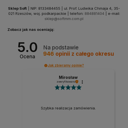
Sklep Soft
| NIP: 8133484455 | ul. Prof. Ludwika Chmaja 4, 35-
021 Rzeszów, woj. podkarpackie | telefon:
884881404
| e-mail:
sklep@softmm.com.pl
Zobacz jak nas oceniają:
5.0
Na podstawie
946
opinii
z całego okresu
Ocena
Jak zbieramy opinie?
Mirosław
zweryfikowano
Szybka realizacja zamówienia.