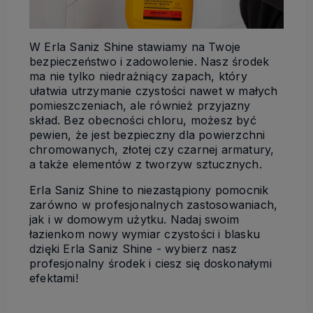
W Erla Saniz Shine stawiamy na Twoje
bezpiecze
ń
stwo i zadowolenie. Nasz
ś
rodek
ma nie tylko niedra
ż
ni
ą
cy zapach, który
ułatwia utrzymanie czysto
ś
ci nawet w małych
pomieszczeniach, ale równie
ż
przyjazny
skład. Bez obecno
ś
ci chloru, mo
ż
esz by
ć
pewien,
ż
e jest bezpieczny dla powierzchni
chromowanych, złotej czy czarnej armatury,
a tak
ż
e elementów z tworzyw sztucznych.
Erla Saniz Shine to niezast
ą
piony pomocnik
zarówno w profesjonalnych zastosowaniach,
jak i w domowym u
ż
ytku. Nadaj swoim
łazienkom nowy wymiar czysto
ś
ci i blasku
dzi
ę
ki Erla Saniz Shine - wybierz nasz
profesjonalny
ś
rodek i ciesz si
ę
doskonałymi
efektami!