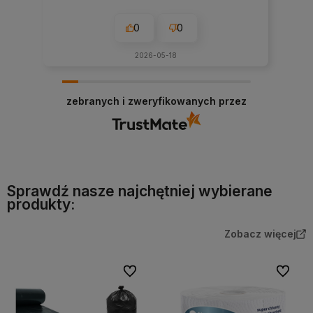
0
0
2026-05-18
zebranych i zweryfikowanych przez
Sprawdź nasze najchętniej wybierane
produkty:
Zobacz więcej
Do ulubionych
Do ulubi