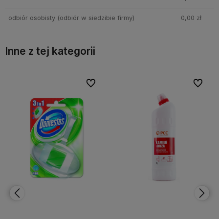
odbiór osobisty
(odbiór w siedzibie firmy)
0,00 zł
Inne z tej kategorii
bionych
bionych
Do ulubionych
Do ulubionych
Do ulubi
Do ulubi