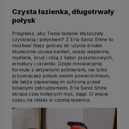
Czysta łazienka, długotrwały
połysk
Pragniesz, aby Twoje łazienki błyszczały
czysto
ś
ci
ą
i połyskiem? Z Erla Saniz Shine to
mo
ż
liwe! Nasz gotowy do u
ż
ycia
ś
rodek
skutecznie usuwa kamie
ń
, osady wapienne,
mydlane, brud i rdz
ę
z kabin prysznicowych,
armatury i ceramiki. Dzi
ę
ki innowacyjnej
formule z aktywnymi polimerami, nie tylko
przywracasz połysk swoim powierzchniom,
ale tak
ż
e zapewniaj
ą
im ochron
ę
przed
kolejnymi zabrudzeniami. Erla Saniz Shine
skraca czas kolejnych my
ć
, daj
ą
c Ci wi
ę
cej
czasu na relaks w czystej łazience.