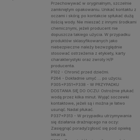
Przechowywać w oryginalnym, szczelnie
zamkniętym opakowaniu. Unikać kontaktu z
oczami i skórą; po kontakcie spłukać dużą
ilością wody. Nie mieszać z innymi środkami
chemicznymi, jeżeli producent nie
dopuszcza takiego użycia. W przypadku
produktów sklasyfikowanych jako
niebezpieczne należy bezwzględnie
stosować ostrzeżenia z etykiety, karty
charakterystyki oraz zwroty H/P
producenta.
P102 - Chronić przed dziećmi.
P264 - Dokładnie umyć … po użyciu.
P305+P351+P338 - W PRZYPADKU
DOSTANIA SIĘ DO OCZU: Ostrożnie płukać
wodą przez kilka minut. Wyjąć soczewki
kontaktowe, jeżeli są i można je łatwo
usunąć. Nadal płukać.
P337+P313 - W przypadku utrzymywania
się działania drażniącego na oczy:
Zasięgnąć porady/zgłosić się pod opiekę
lekarza.