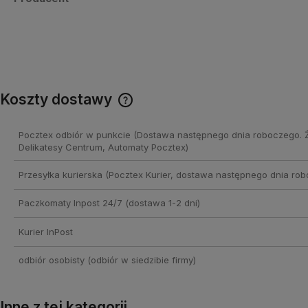
Koszty dostawy
Cena nie zawiera ewentualnych
Pocztex odbiór w punkcie
(Dostawa następnego dnia roboczego. 
kosztów płatności
Delikatesy Centrum, Automaty Pocztex)
Przesyłka kurierska
(Pocztex Kurier, dostawa następnego dnia rob
Paczkomaty Inpost 24/7
(dostawa 1-2 dni)
Kurier InPost
odbiór osobisty
(odbiór w siedzibie firmy)
Inne z tej kategorii