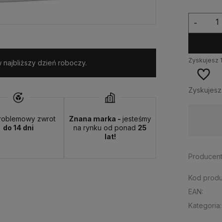
-
Zyskujesz
najbliższy dzień roboczy.
Zyskujes
roblemowy zwrot
Znana marka -
jesteśmy
Wysyłka w:
24 godziny
do 14 dni
na rynku od ponad
25
lat!
Producent
Kod produ
EAN:
Kategoria: