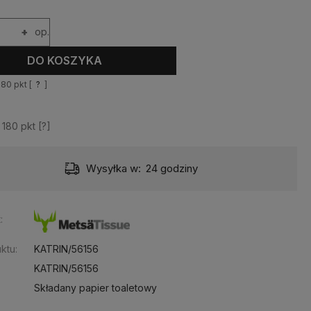
+
op.
DO KOSZYKA
180
pkt [
?
]
z
180
pkt [
?
]
Dostawa:
od 10,99 zł
- Pocztex odbiór w punkcie
:
ktu:
KATRIN/56156
KATRIN/56156
Składany papier toaletowy