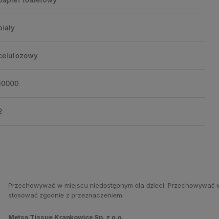
biały
celulozowy
10000
2
Przechowywać w miejscu niedostępnym dla dzieci. Przechowywać w s
stosować zgodnie z przeznaczeniem.
Metsa Tissue Krapkowice Sp. z o.o.