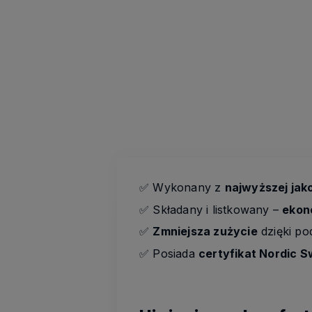
✅
Wykonany z
najwyższej jak
✅
Składany i listkowany –
ekon
✅
Zmniejsza zużycie
dzięki po
✅
Posiada
certyfikat Nordic S