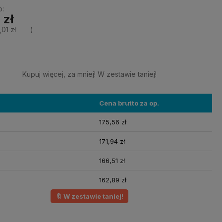
o:
 zł
,01 zł
)
Kupuj więcej, za mniej! W zestawie taniej!
Cena brutto za op.
175,56 zł
171,94 zł
166,51 zł
162,89 zł
🔖 W zestawie taniej!