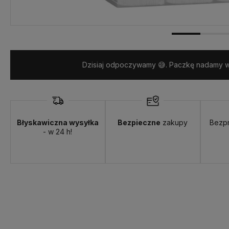
Dzisiaj odpoczywamy 😅. Paczkę nadamy w 
Błyskawiczna wysyłka
Bezpieczne
zakupy
Bezp
Dostępność:
Więcej niż 40 szt.
- w 24 h!