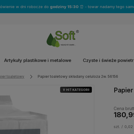
mówienie w dni robocze do
godziny 15:30
⏰ - towar nadamy tego same
Artykuły plastikowe i metalowe
Czyste i świeże powiet
ier toaletowy
Papier toaletowy składany celuloza 2w. 56156
Papier
🏅 HIT KATEGORII
Cena brutt
180,9
szt.
0,02 