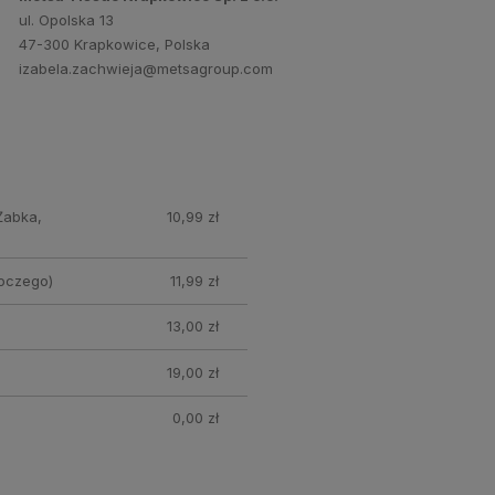
ul. Opolska 13
47-300 Krapkowice, Polska
izabela.zachwieja@metsagroup.com
Żabka,
10,99 zł
oczego)
11,99 zł
13,00 zł
19,00 zł
0,00 zł