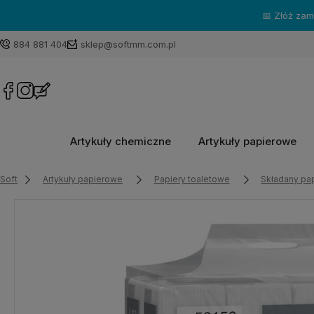
📅 Złóż za
884 881 404
sklep@softmm.com.pl
Artykuły chemiczne
Artykuły papierowe
Soft
Artykuły papierowe
Papiery toaletowe
Składany pap