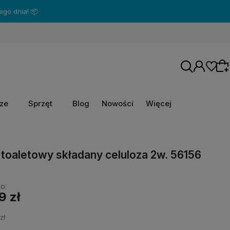
go dnia! 📦
rze
Sprzęt
Blog
Nowości
Więcej
Wybierz coś dla siebie z naszej aktualnej
 toaletowy składany celuloza 2w. 56156
oferty lub zaloguj się, aby przywrócić dodane
produkty do listy z poprzedniej sesji.
o:
9 zł
zł