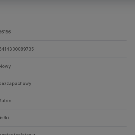
56156
6414300089735
Nowy
bezzapachowy
Katrin
listki
papier toaletowy