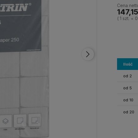
Cena nett
147,15
( 1
szt.
=
0
Ilość
od 2
od 5
od 10
od 20