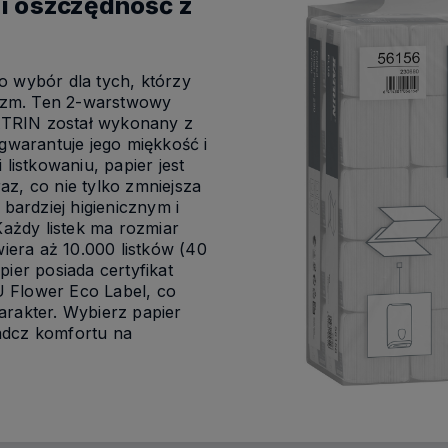
 i oszczędność z
o wybór dla tych, którzy
alizm. Ten 2-warstwowy
TRIN został wykonany z
 gwarantuje jego miękkość i
 listkowaniu, papier jest
az, co nie tylko zmniejsza
 bardziej higienicznym i
żdy listek ma rozmiar
era aż 10.000 listków (40
pier posiada certyfikat
 Flower Eco Label, co
arakter. Wybierz papier
adcz komfortu na