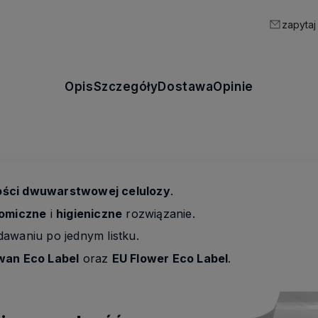
zapytaj
Opis
Szczegóły
Dostawa
Opinie
ości dwuwarstwowej celulozy
.
omiczne
i
higieniczne
rozwiązanie.
dawaniu po jednym listku.
wan Eco Label
oraz
EU Flower Eco Label
.