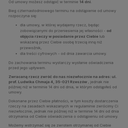
Od umowy możesz odstąpić w terminie
14 dni
.
Bieg czternastodniowego terminu na odstąpienie od umowy
rozpoczyna się:
dla umowy, w której wydajemy rzecz, będąc
zobowiązanymi do przeniesienia jej własności -
od
objęcia rzeczy w posiadanie przez Ciebie
lub
wskazaną przez Ciebie osobę trzecią inną niż
przewoźnik,
dla treści cyfrowych - od dnia zawarcia umowy.
Do zachowania terminu wystarczy wysłanie oświadczenia
przed jego upływem.
Zwracaną rzecz zwróć do nas niezwłocznie na adres: ul.
prof. Ludwika Chmaja 4, 35-021 Rzeszów
, jednak nie
później niż w terminie 14 dni od dnia, w którym odstąpiłeś od
umowy.
Dokonane przez Ciebie płatności, w tym koszty dostarczenia
rzeczy na zasadach wskazanych w regulaminie zwrócimy Ci
niezwłocznie, jednak nie później niż w terminie 14 dni od dnia
otrzymania od Ciebie oświadczenia o odstąpieniu od umowy.
Możemy wstrzymać się ze zwrotem otrzymanej od Ciebie