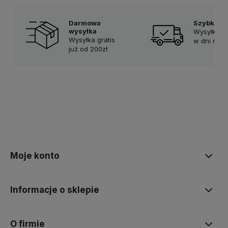
Darmowa
Szybka d
wysyłka
Wysyłka w
Wysyłka gratis
w dni rob
już od 200zł
Moje konto
Informacje o sklepie
O firmie