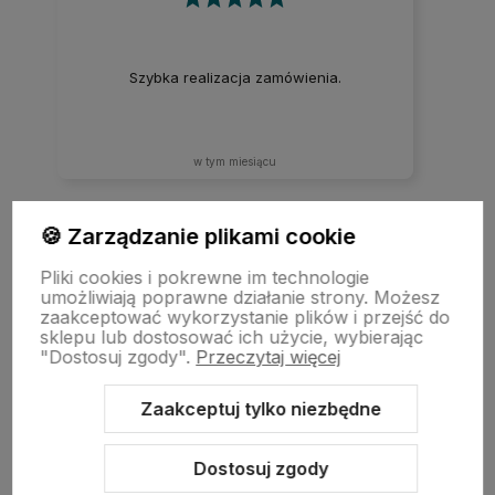
Szybka realizacja zamówienia.
w tym miesiącu
🍪 Zarządzanie plikami cookie
zebranych i zweryfikowanych przez
Pliki cookies i pokrewne im technologie
umożliwiają poprawne działanie strony. Możesz
zaakceptować wykorzystanie plików i przejść do
sklepu lub dostosować ich użycie, wybierając
"Dostosuj zgody".
Przeczytaj więcej
Zaakceptuj tylko niezbędne
Sklep internetowy Shoper.pl
Szablon Shoper Modern 3.0™
od
GrowCommerce
Dostosuj zgody