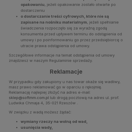
opakowaniu
, jeżeli opakowanie zostało otwarte po
dostarczeniu
o dostarczanie treści cyfrowych, które nie są
zapisane na nośniku materialnym
, jeżeli spełnianie
świadczenia rozpoczęło się za wyraźną zgodą
konsumenta przed upływem terminu do odstąpienia od
umowy i po poinformowaniu go przez przedsiębiorcę o
utracie prawa odstąpienia od umowy.
Szczegółowe informacje na temat odstąpienia od umowy
znajdziesz w naszym Regulaminie sprzedaży.
Reklamacje
W przypadku gdy zakupiony u nas towar okaże się wadliwy,
masz prawo reklamować go w oparciu o rękojmię.
Reklamację najlepiej złożyć na adres e-mail:
sklep@softmm.com.pl
lub drogą pocztową na adres ul. prof.
Ludwika Chmaja 4, 35-021 Rzeszów .
W związku z wadą możesz żądać:
wymiany rzeczy na wolną od wad,
usunięcia wady,