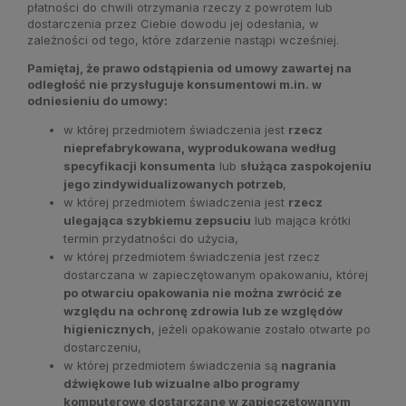
płatności do chwili otrzymania rzeczy z powrotem lub
dostarczenia przez Ciebie dowodu jej odesłania, w
zależności od tego, które zdarzenie nastąpi wcześniej.
Pamiętaj, że prawo odstąpienia od umowy zawartej na
odległość nie przysługuje konsumentowi m.in. w
odniesieniu do umowy:
w której przedmiotem świadczenia jest
rzecz
nieprefabrykowana, wyprodukowana według
specyfikacji konsumenta
lub
służąca zaspokojeniu
jego zindywidualizowanych potrzeb
,
w której przedmiotem świadczenia jest
rzecz
ulegająca szybkiemu zepsuciu
lub mająca krótki
termin przydatności do użycia,
w której przedmiotem świadczenia jest rzecz
dostarczana w zapieczętowanym opakowaniu, której
po otwarciu opakowania nie można zwrócić ze
względu na ochronę zdrowia lub ze względów
higienicznych
, jeżeli opakowanie zostało otwarte po
dostarczeniu,
w której przedmiotem świadczenia są
nagrania
dźwiękowe lub wizualne albo programy
komputerowe dostarczane w zapieczętowanym