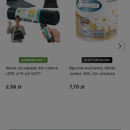
🌿 MARKA SOFT
🏅 HIT KATEGORII
💎 WYBÓR KLIENTÓW
Worki na odpady 60l czarne
Ręcznik kuchenny Słonik
LDPE a'10 szt SOFT
Jumbo 300, 2w celuloza
2,58 zł
7,70 zł
Do koszyka
Do koszyka