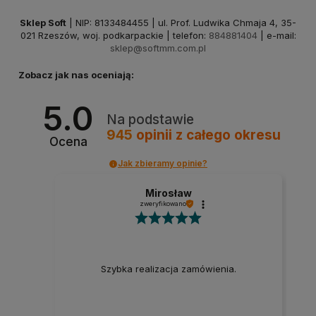
Sklep Soft
| NIP: 8133484455 | ul. Prof. Ludwika Chmaja 4, 35-
021 Rzeszów, woj. podkarpackie | telefon:
884881404
| e-mail:
sklep@softmm.com.pl
Zobacz jak nas oceniają:
5.0
Na podstawie
945
opinii
z całego okresu
Ocena
Jak zbieramy opinie?
Mirosław
zweryfikowano
Szybka realizacja zamówienia.