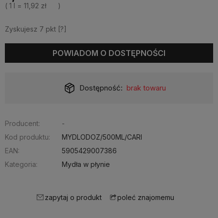
( 1
l
=
11,92 zł
)
Zyskujesz
7
pkt [
?
]
POWIADOM O DOSTĘPNOŚCI
Dostępność:
brak towaru
Producent:
-
Kod produktu:
MYDLODOZ/500ML/CARI
EAN:
5905429007386
Kategoria:
Mydła w płynie
zapytaj o produkt
poleć znajomemu