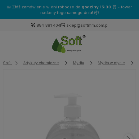
📅 Złóż zamówienie w dni robocze do
godziny 15:30
⏰ - towar
nadamy tego samego dnia! 📦
884 881 404
sklep@softmm.com.pl
Soft
Artykuły chemiczne
Mydła
Mydła w płynie