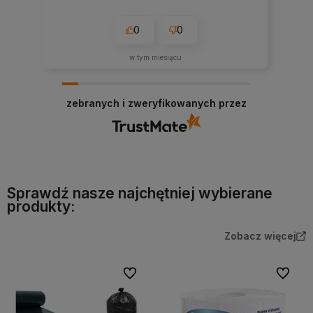
0
0
w tym miesiącu
zebranych i zweryfikowanych przez
Sprawdź nasze najchętniej wybierane
produkty:
Zobacz więcej
Do ulubionych
Do ulubi