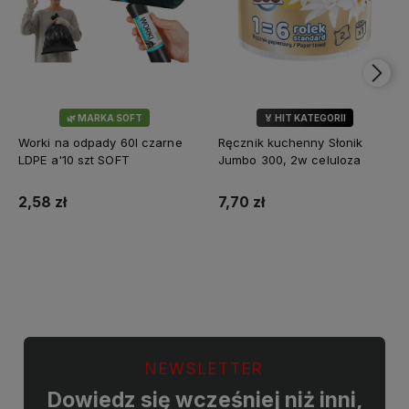
🌿 MARKA SOFT
🏅 HIT KATEGORII
💎 WYBÓR KLIENTÓW
Worki na odpady 60l czarne
Ręcznik kuchenny Słonik
LDPE a'10 szt SOFT
Jumbo 300, 2w celuloza
2,58 zł
7,70 zł
Do koszyka
Do koszyka
NEWSLETTER
Dowiedz się wcześniej niż inni,