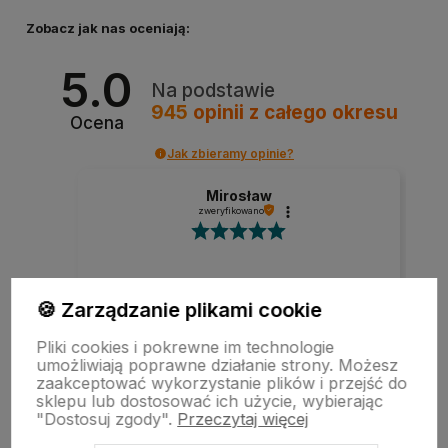
Zobacz jak nas oceniają:
5.0
Na podstawie
945
opinii
z całego okresu
Ocena
Jak zbieramy opinie?
Mirosław
zweryfikowano
Szybka realizacja zamówienia.
🍪 Zarządzanie plikami cookie
Pliki cookies i pokrewne im technologie
umożliwiają poprawne działanie strony. Możesz
w tym miesiącu
zaakceptować wykorzystanie plików i przejść do
sklepu lub dostosować ich użycie, wybierając
"Dostosuj zgody".
Przeczytaj więcej
zebranych i zweryfikowanych przez