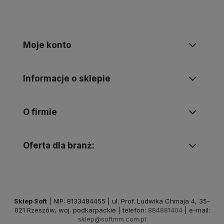
Moje konto
Informacje o sklepie
O firmie
Oferta dla branż:
Sklep Soft
| NIP: 8133484455 | ul. Prof. Ludwika Chmaja 4, 35-
021 Rzeszów, woj. podkarpackie | telefon:
884881404
| e-mail:
sklep@softmm.com.pl