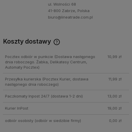
ul. Wolności 68
41-800 Zabrze, Polska
biuro@lineatrade.com.pl
Koszty dostawy
Cena nie zawiera ewentualnych kosztów płatności
Pocztex odbiór w punkcie
(Dostawa następnego
10,99 zł
dnia roboczego. Żabka, Delikatesy Centrum,
Automaty Pocztex)
Przesyłka kurierska
(Pocztex Kurier, dostawa
11,99 zł
następnego dnia roboczego)
Paczkomaty Inpost 24/7
(dostawa 1-2 dni)
13,00 zł
Kurier InPost
19,00 zł
odbiór osobisty
(odbiór w siedzibie firmy)
0,00 zł