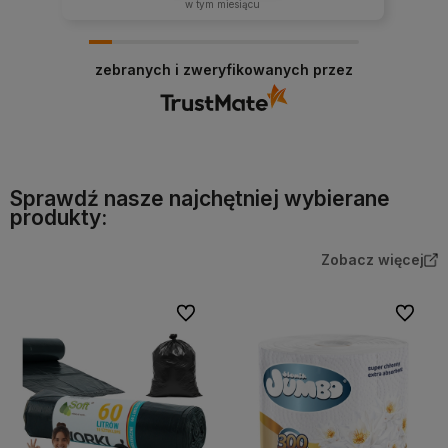
w tym miesiącu
zebranych i zweryfikowanych przez
Sprawdź nasze najchętniej wybierane
produkty:
Zobacz więcej
Do ulubionych
Do ulubi