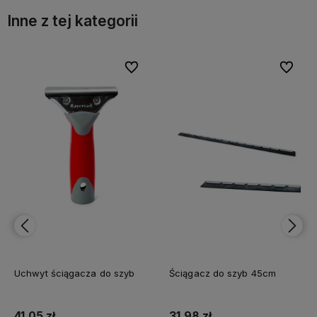
Inne z tej kategorii
bionych
bionych
Do ulubionych
Do ulubionych
Do ulubi
Do ulubi
Uchwyt ściągacza do szyb
Ściągacz do szyb 45cm
41,05 zł
31,98 zł