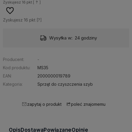
Zyskujesz
16
pkt [
?
]
Zyskujesz
16
pkt [
?
]
Dostawa:
od 10,99 zł
- Pocztex odbiór w punkcie
Producent:
-
Kod produktu:
MS35
EAN:
2000000019789
Kategoria:
Sprzęt do czyszczenia szyb
zapytaj o produkt
poleć znajomemu
Opis
Dostawa
Powiązane
Opinie