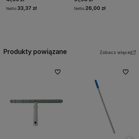
33,37 zł
26,00 zł
Netto:
Netto:
Do koszyka
Do koszyka
Produkty powiązane
Zobacz więcej
Do ulubionych
Do ulubi