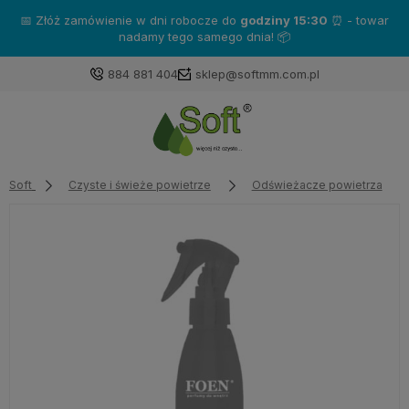
📅 Złóż zamówienie w dni robocze do
godziny 15:30
⏰ - towar
nadamy tego samego dnia! 📦
884 881 404
sklep@softmm.com.pl
Soft
Czyste i świeże powietrze
Odświeżacze powietrza