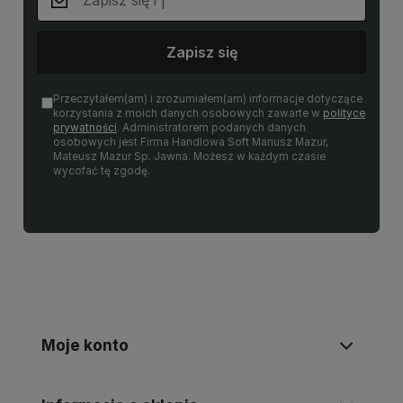
Zapisz się
Przeczytałem(am) i zrozumiałem(am) informacje dotyczące
korzystania z moich danych osobowych zawarte w
polityce
prywatności
. Administratorem podanych danych
osobowych jest Firma Handlowa Soft Mariusz Mazur,
Mateusz Mazur Sp. Jawna. Możesz w każdym czasie
wycofać tę zgodę.
Moje konto