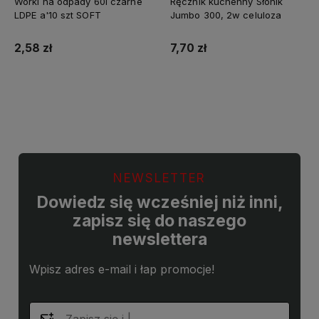
Worki na odpady 60l czarne
Ręcznik kuchenny Słonik
LDPE a'10 szt SOFT
Jumbo 300, 2w celuloza
2,58 zł
7,70 zł
Do koszyka
Do koszyka
NEWSLETTER
Dowiedz się wcześniej niż inni,
zapisz się do naszego
newslettera
Wpisz adres e-mail i łap promocje!