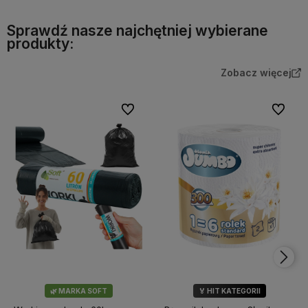
Sprawdź nasze najchętniej wybierane
produkty:
Zobacz więcej
Do ulubionych
Do ulubi
🌿 MARKA SOFT
🏅 HIT KATEGORII
💎 WYBÓR KLIENTÓW