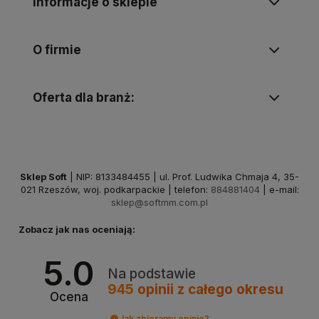
Informacje o sklepie
O firmie
Oferta dla branż:
Sklep Soft
| NIP: 8133484455 | ul. Prof. Ludwika Chmaja 4, 35-
021 Rzeszów, woj. podkarpackie | telefon:
884881404
| e-mail:
sklep@softmm.com.pl
Zobacz jak nas oceniają:
5.0
Na podstawie
945
opinii
z całego okresu
Ocena
Jak zbieramy opinie?