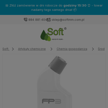
📅 Złóż zamówienie w dni robocze do
godziny 15:30
⏰ - towar
nadamy tego samego dnia! 📦
884 881 404
sklep@softmm.com.pl
Soft
Artykuły chemiczne
Chemia gospodarcza
Środki 