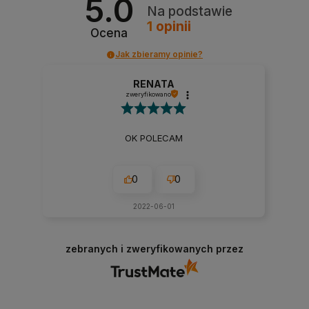
5.0
Na podstawie
1
opinii
Ocena
Jak zbieramy opinie?
RENATA
zweryfikowano
OK POLECAM
0
0
2022-06-01
zebranych i zweryfikowanych przez