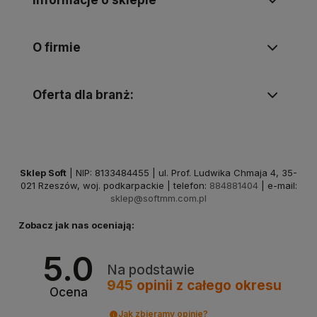
O firmie
Oferta dla branż:
Sklep Soft
| NIP: 8133484455 | ul. Prof. Ludwika Chmaja 4, 35-
021 Rzeszów, woj. podkarpackie | telefon:
884881404
| e-mail:
sklep@softmm.com.pl
Zobacz jak nas oceniają:
5.0
Na podstawie
945
opinii
z całego okresu
Ocena
Jak zbieramy opinie?