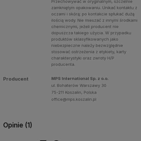
Przechowywać w oryginalnym, szczelnie
zamkniętym opakowaniu. Unikać kontaktu z
oczami i skórą; po kontakcie spłukać dużą
ilością wody. Nie mieszać z innymi środkami
chemicznymi, jeżeli producent nie
dopuszcza takiego użycia. W przypadku
produktów sklasyfikowanych jako
niebezpieczne należy bezwzględnie
stosować ostrzeżenia z etykiety, karty
charakterystyki oraz zwroty H/P
producenta.
Producent
MPS International Sp. z o.o.
ul. Bohaterów Warszawy 30
75-211 Koszalin, Polska
office@mps.koszalin.pl
Opinie
(1)