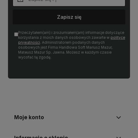
Zapisz się
Przeczytałem(am) i zrozumiałem(am) informacje dotyczące
korzystania z moich danych osobowych zawarte w
polityce
prywatności
. Administratorem podanych danych
osobowych jest Firma Handlowa Soft Mariusz Mazur,
Mateusz Mazur Sp. Jawna. Możesz w każdym czasie
wycofać tę zgodę.
Moje konto
Informacje o sklepie