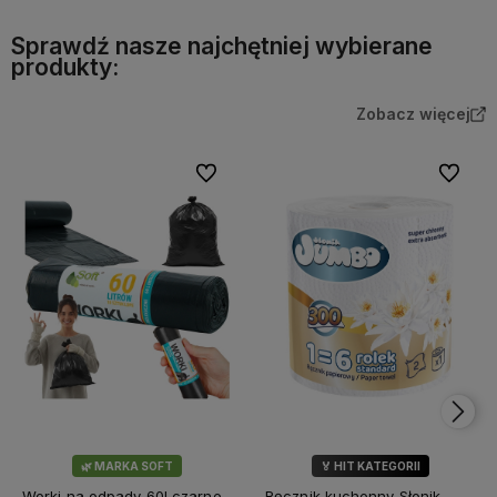
Sprawdź nasze najchętniej wybierane
produkty:
Zobacz więcej
Do ulubionych
Do ulubi
🌿 MARKA SOFT
🏅 HIT KATEGORII
💎 WYBÓR KLIENTÓW
Worki na odpady 60l czarne
Ręcznik kuchenny Słonik