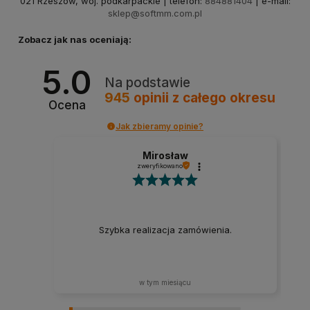
021 Rzeszów, woj. podkarpackie | telefon:
884881404
| e-mail:
sklep@softmm.com.pl
Zobacz jak nas oceniają:
5.0
Na podstawie
945
opinii
z całego okresu
Ocena
Jak zbieramy opinie?
Mirosław
zweryfikowano
Szybka realizacja zamówienia.
w tym miesiącu