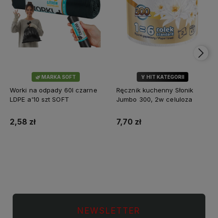
🌿 MARKA SOFT
🏅 HIT KATEGORII
💎 WYBÓR KLIENTÓW
Worki na odpady 60l czarne
Ręcznik kuchenny Słonik
LDPE a'10 szt SOFT
Jumbo 300, 2w celuloza
2,58 zł
7,70 zł
Do koszyka
Do koszyka
NEWSLETTER