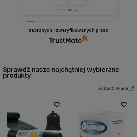
2026-06-24
zebranych i zweryfikowanych przez
Sprawdź nasze najchętniej wybierane
produkty:
Zobacz więcej
Do ulubionych
Do ulubi