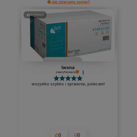
Jak zbieramy opinie?
podgląd
Iwona
zweryfikowano
wszystko szybko i sprawnie, polecam!
0
0