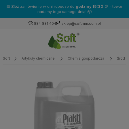
📅 Złóż zamówienie w dni robocze do
godziny 15:30
⏰ - towar
nadamy tego samego dnia! 📦
884 881 404
sklep@softmm.com.pl
Soft
Artykuły chemiczne
Chemia gospodarcza
Środki