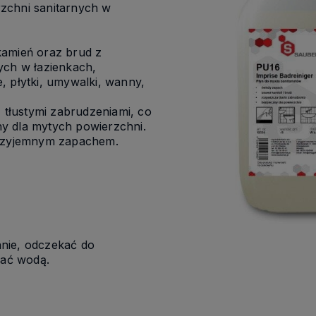
zchni sanitarnych w
kamień oraz brud z
ych w łazienkach,
, płytki, umywalki, wanny,
z tłustymi zabrudzeniami, co
tny dla mytych powierzchni.
przyjemnym zapachem.
nie, odczekać do
kać wodą.