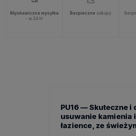
Błyskawiczna wysyłka
Bezpieczne
zakupy
Bezp
- w 24 h!
PU16 — Skuteczne i 
usuwanie kamienia i
łazience, ze świeży