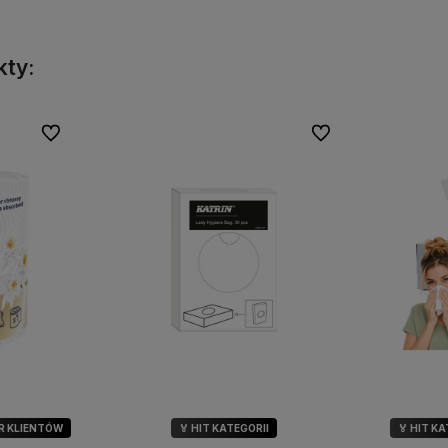
kty:
Do ulubionych
Do ulubionych
R KLIENTÓW
🏅 HIT KATEGORII
🏅 HIT K