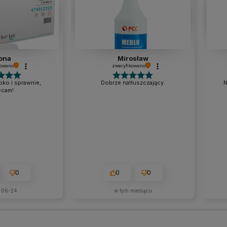
ona
Mirosław
kowano
zweryfikowano
ko i sprawnie,
Dobrze natłuszczający.
N
ecam!
0
0
0
-06-24
w tym miesiącu