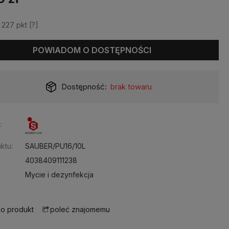
z
227
pkt [
?
]
POWIADOM O DOSTĘPNOŚCI
Dostępność:
brak towaru
:
ktu:
SAUBER/PU16/10L
4038409111238
Mycie i dezynfekcja
 o produkt
poleć znajomemu