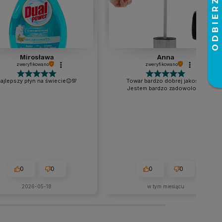
Mirosława
Anna
zweryfikowano
zweryfikowano
ajlepszy płyn na świecie😊💯
Towar bardzo dobrej jakości.
Jestem bardzo zadowolona.
0
0
0
0
2026-05-18
w tym miesiącu