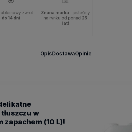
roblemowy zwrot
Znana marka -
jesteśmy
do 14 dni
na rynku od ponad
25
lat!
Opis
Dostawa
Opinie
delikatne
 tłuszczu w
m zapachem (10 L)!