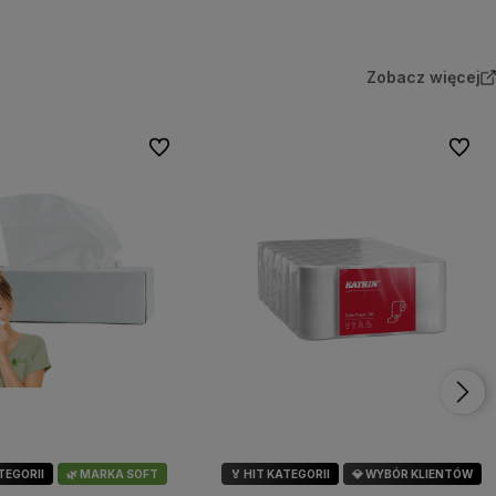
Zobacz więcej
Do ulubionych
Do ulu
ATEGORII
🌿 MARKA SOFT
🏅 HIT KATEGORII
💎 WYBÓR KLIENTÓW