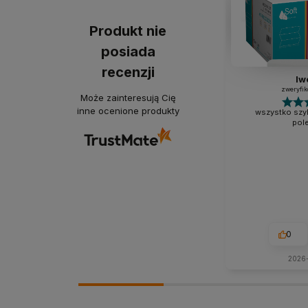
Produkt nie
posiada
recenzji
Iw
zweryfi
Może zainteresują Cię
inne ocenione produkty
wszystko szyb
pol
0
2026