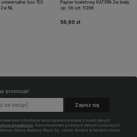
 uniwersalne box 150
Papier toaletowy KATRIN 2w biały
 2w NL
op. 56 szt. 11296
56,60 zł
Do koszyka
Do koszyka
łap promocje!
Zapisz się
umiałem(am) informacje dotyczące korzystania z moich danych
lityce prywatności
. Administratorem podanych danych osobowych
t Mariusz Mazur, Mateusz Mazur Sp. Jawna. Możesz w każdym czasie