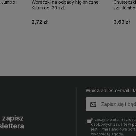
k Jumbo
Woreczki na odpady higieniczne
Chusteczki
Katrin op. 30 szt.
szt. Jumbo
2,72 zł
3,63 zł
Do koszyka
Wpisz adres e-mail i 
, zapisz
Przeczytałem(am) i zroz
lettera
osobowych zawarte w
po
jest Firma Handlowa Sof
wycofać tę zgodę.