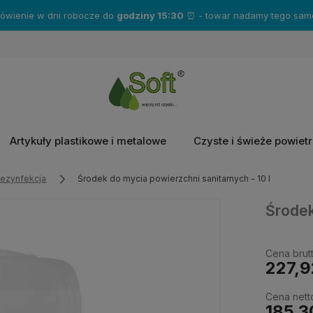
Zakup produkty marki
Katrin
- a otrzymasz gratisy!❤️
Artykuły plastikowe i metalowe
Czyste i świeże powiet
dezynfekcja
Środek do mycia powierzchni sanitarnych - 10 l
Środek
Cena brutt
227,9
Cena nett
185,3