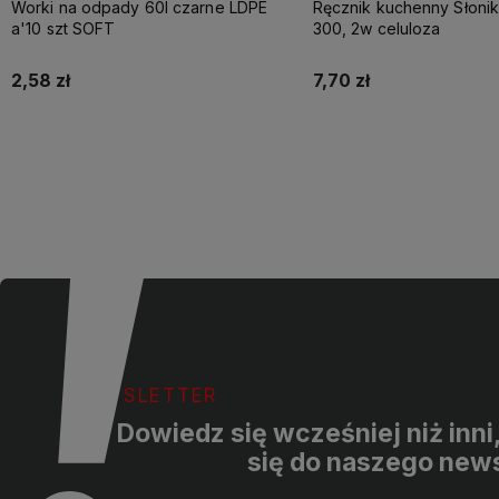
Worki na odpady 60l czarne LDPE
Ręcznik kuchenny Słoni
a'10 szt SOFT
300, 2w celuloza
2,58 zł
7,70 zł
Do koszyka
Do koszyka
NEWSLETTER
Dowiedz się wcześniej niż inni
się do naszego news