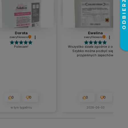
Dorota
Ewelina
zweryfikowano
zweryfikowano
Polecam!
Wszystko działa zgodnie z opisem.
Szybko można pozbyć się nie
przyjemnych zapachów.
0
0
0
0
w tym tygodniu
2026-06-03