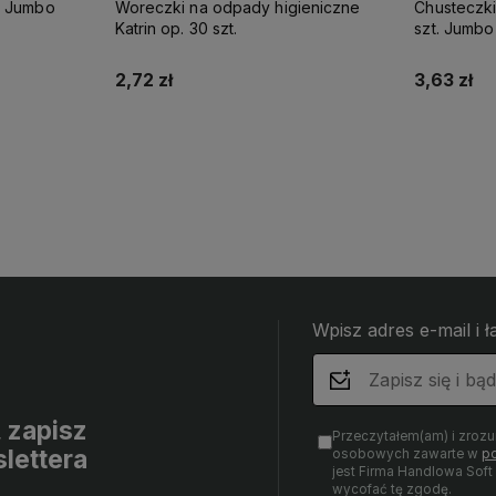
k Jumbo
Woreczki na odpady higieniczne
Chusteczki
Katrin op. 30 szt.
szt. Jumbo
2,72 zł
3,63 zł
Do koszyka
Wpisz adres e-mail i 
, zapisz
Przeczytałem(am) i zroz
lettera
osobowych zawarte w
po
jest Firma Handlowa Sof
wycofać tę zgodę.