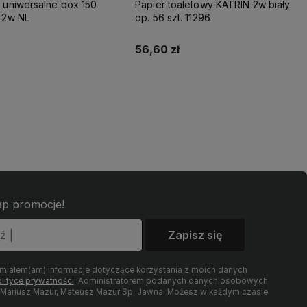
 uniwersalne box 150
Papier toaletowy KATRIN 2w biały
 2w NL
op. 56 szt. 11296
56,60 zł
Do koszyka
Do koszyka
łap promocje!
Zapisz się
umiałem(am) informacje dotyczące korzystania z moich danych
lityce prywatności
. Administratorem podanych danych osobowych
t Mariusz Mazur, Mateusz Mazur Sp. Jawna. Możesz w każdym czasie