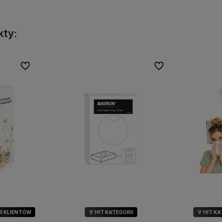
kty:
Do ulubionych
Do ulubionych
R KLIENTÓW
🏅 HIT KATEGORII
🏅 HIT K