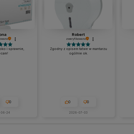
ona
Robert
kowano
zweryfikowano
ko i sprawnie,
Zgodny z opisem łatwe w mantarzu
ecam!
ogólnie ok.
0
0
0
-06-24
2026-07-03