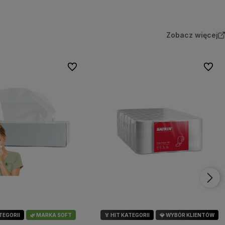
Zobacz więcej
Do ulubionych
Do ulu
ATEGORII
🌿 MARKA SOFT
🏅 HIT KATEGORII
💎 WYBÓR KLIENTÓW