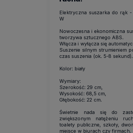
Elektryczna suszarka do rąk 
W
Nowoczesna i ekonomiczna su
tworzywa sztucznego ABS.
Włącza i wyłącza się automatyc
Suszenie silnym strumieniem p
czas suszenia (ok. 5-8 sekund).
Kolor: biały
Wymiary:
Szerokość: 29 cm,
Wysokość: 68,5 cm,
Głębokość: 22 cm.
Świetnie nada się do zas
zwiększonym natężeniu ruch
toalety publiczne, szkoły, dwor
miejsce w biurach czy firmach.