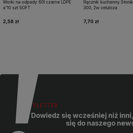
Worki na odpady 60l czarne LDPE
Ręcznik kuchenny Słoni
a'10 szt SOFT
300, 2w celuloza
2,58 zł
7,70 zł
Do koszyka
Do koszyka
NEWSLETTER
Dowiedz się wcześniej niż inni
się do naszego news