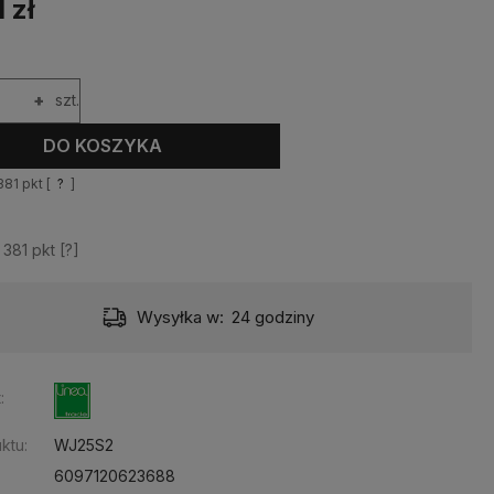
 zł
+
szt.
DO KOSZYKA
381
pkt [
?
]
z
381
pkt [
?
]
Dostawa:
Darmowa
:
ktu:
WJ25S2
6097120623688