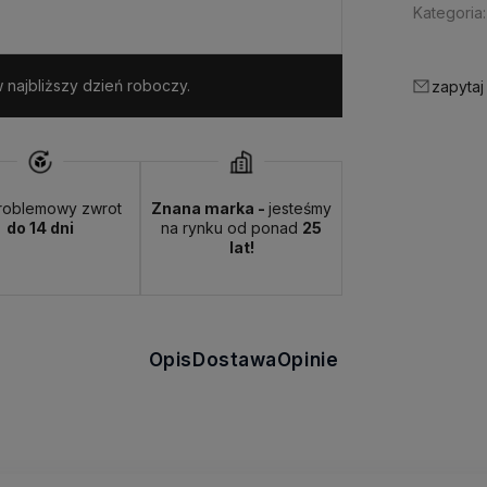
Kategoria:
najbliższy dzień roboczy.
zapytaj
roblemowy zwrot
Znana marka -
jesteśmy
do 14 dni
na rynku od ponad
25
lat!
Opis
Dostawa
Opinie