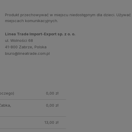
Produkt przechowywać w miejscu niedostępnym dla dzieci. Używać 
miejscach komunikacyjnych.
Linea Trade Import-Export sp. z o. o.
ul. Wolności 68
41-800 Zabrze, Polska
biuro@lineatrade.com.pl
oczego)
0,00 zł
Żabka,
0,00 zł
13,00 zł