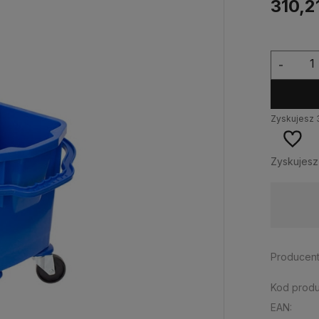
310,21
-
Zyskujesz
Zyskujes
Wysyłka w:
24 godziny
Producent
Kod produ
EAN: