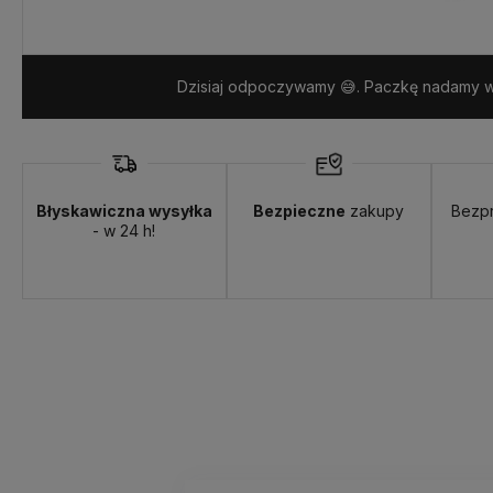
Dzisiaj odpoczywamy 😅. Paczkę nadamy w 
Błyskawiczna wysyłka
Bezpieczne
zakupy
Bezp
- w 24 h!