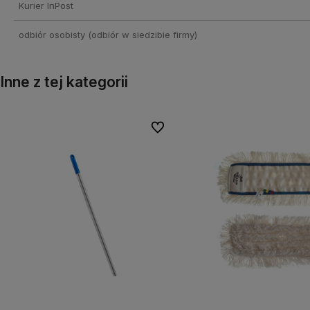
Kurier InPost
odbiór osobisty
(odbiór w siedzibie firmy)
Inne z tej kategorii
Do ulubionych
Do ulubionych