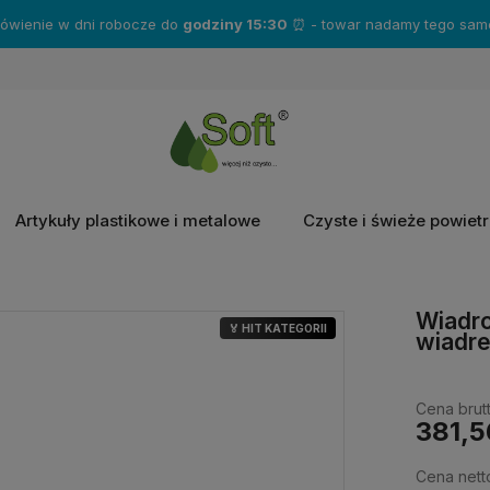
Artykuły plastikowe i metalowe
Czyste i świeże powiet
Wiadro
🏅 HIT KATEGORII
wiadr
Cena brutt
381,5
Cena nett