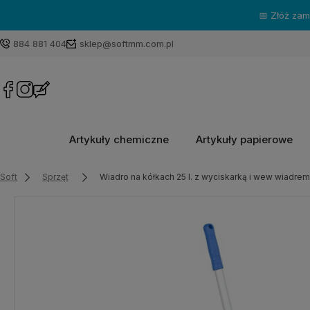
 do
godziny 15:30
⏰ - towar nadamy tego samego dnia! 📦
884 881 404
sklep@softmm.com.pl
Artykuły chemiczne
Artykuły papierowe
Soft
Sprzęt
Wiadro na kółkach 25 l. z wyciskarką i wew wiadrem