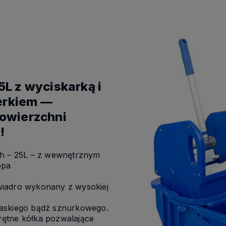
5L z wyciskarką i
erkiem —
powierzchni
!
ch – 25L – z wewnętrznym
opa
wiadro wykonany z wysokiej
łaskiego bądź sznurkowego.
ętne kółka pozwalające