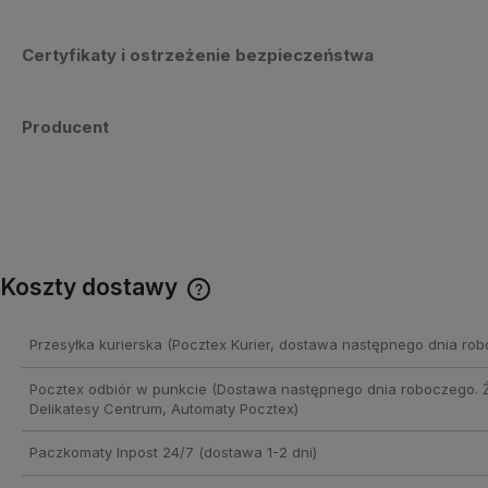
Certyfikaty i ostrzeżenie bezpieczeństwa
Producent
Koszty dostawy
Cena nie zawiera ewentualnych
Przesyłka kurierska
(Pocztex Kurier, dostawa następnego dnia rob
kosztów płatności
Pocztex odbiór w punkcie
(Dostawa następnego dnia roboczego. 
Delikatesy Centrum, Automaty Pocztex)
Paczkomaty Inpost 24/7
(dostawa 1-2 dni)