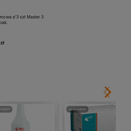
mowa a'3 szt Master 3
pak.
zł
Do koszyka
odgląd
podgląd