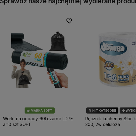
Sprawdź nasze najchętniej wybierane produ
Do ulubionych
🌿 MARKA SOFT
🏅 HIT KATEGORII
💎 WYBÓ
Worki na odpady 60l czarne LDPE
Ręcznik kuchenny Słoni
a'10 szt SOFT
300, 2w celuloza