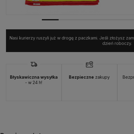
Nasi kurierzy ruszyli już w drogę z paczkami. Jeśli złożysz z
dzień roboczy.
Błyskawiczna wysyłka
Bezpieczne
zakupy
Bezp
- w 24 h!