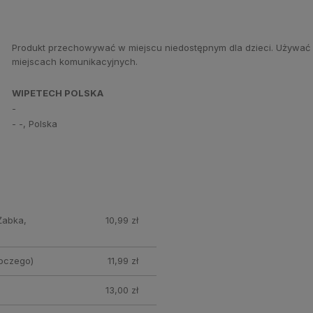
Produkt przechowywać w miejscu niedostępnym dla dzieci. Używać 
miejscach komunikacyjnych.
WIPETECH POLSKA
-
- -, Polska
Żabka,
10,99 zł
oczego)
11,99 zł
13,00 zł