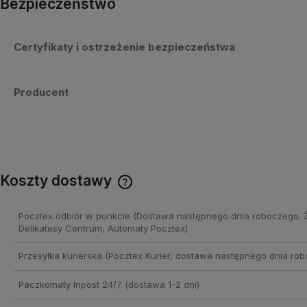
Bezpieczeństwo
Certyfikaty i ostrzeżenie bezpieczeństwa
Producent
Koszty dostawy
Cena nie zawiera ewentualnych
Pocztex odbiór w punkcie
(Dostawa następnego dnia roboczego. 
kosztów płatności
Delikatesy Centrum, Automaty Pocztex)
Przesyłka kurierska
(Pocztex Kurier, dostawa następnego dnia rob
Paczkomaty Inpost 24/7
(dostawa 1-2 dni)