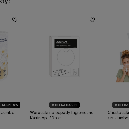
kty:
Do ulubionych
Do ulubionych
R KLIENTÓW
🏅 HIT KATEGORII
🏅 HIT K
k Jumbo
Woreczki na odpady higieniczne
Chusteczki
Katrin op. 30 szt.
szt. Jumbo