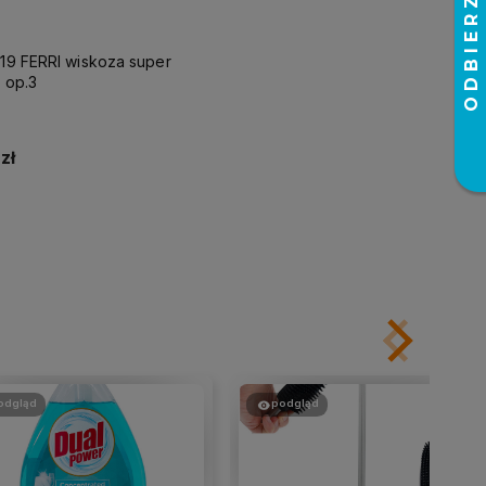
119 FERRI wiskoza super
. op.3
zł
Do koszyka
odgląd
podgląd