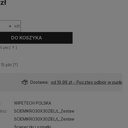
zł
+
szt.
DO KOSZYKA
15
pkt [
?
]
z
15
pkt [
?
]
Dostawa:
od 10,99 zł
- Pocztex odbiór w punkcie
:
WIPETECH POLSKA
ktu:
SCIEMIKRO30X30ZIEL/L_Zestaw
SCIEMIKRO30X30ZIEL/L_Zestaw
Ściereczki i szmatki