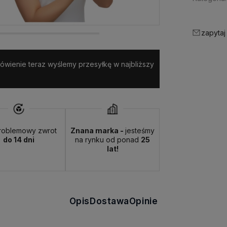
zapytaj
amówienie teraz wyślemy przesyłkę w najbliższy
roblemowy zwrot
Znana marka -
jesteśmy
do 14 dni
na rynku od ponad
25
lat!
Opis
Dostawa
Opinie