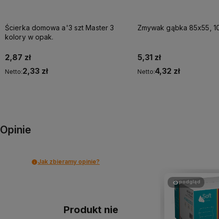
Ścierka domowa a'3 szt Master 3
Zmywak gąbka 85x55, 10
kolory w opak.
2,87 zł
5,31 zł
2,33 zł
4,32 zł
Netto:
Netto:
Do koszyka
Do koszyka
Opinie
Jak zbieramy opinie?
podgląd
Produkt nie