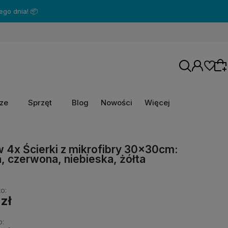
go dnia! 📦
rze
Sprzęt
Blog
Nowości
Więcej
Wybierz coś dla siebie z naszej aktualnej
 4x Ścierki z mikrofibry 30x30cm:
oferty lub zaloguj się, aby przywrócić dodane
a, czerwona, niebieska, żółta
produkty do listy z poprzedniej sesji.
o:
 zł
o: