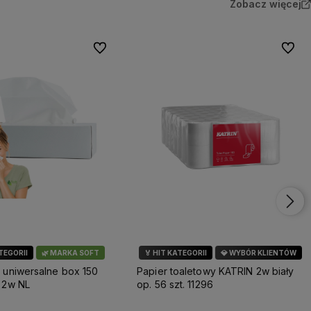
Zobacz więcej
Do ulubionych
Do ulu
ATEGORII
🌿 MARKA SOFT
🏅 HIT KATEGORII
💎 WYBÓR KLIENTÓW
 uniwersalne box 150
Papier toaletowy KATRIN 2w biały
 2w NL
op. 56 szt. 11296