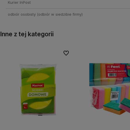
Kurier InPost
odbiór osobisty
(odbiór w siedzibie firmy)
Inne z tej kategorii
Do ulubionych
Do ulubionych