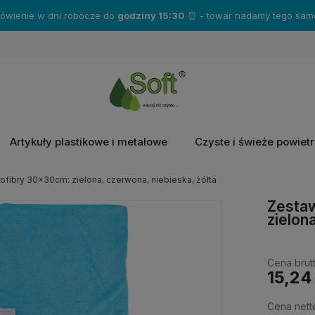
mówienie w dni robocze do
godziny 15:30
⏰ - towar nadamy tego same
Artykuły plastikowe i metalowe
Czyste i świeże powiet
rofibry 30x30cm: zielona, czerwona, niebieska, żółta
Zestaw
zielon
Cena brutt
15,24
Cena nett