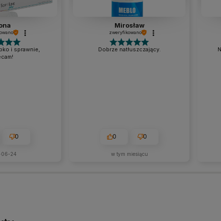
ona
Mirosław
kowano
zweryfikowano
ko i sprawnie,
Dobrze natłuszczający.
N
ecam!
0
0
0
-06-24
w tym miesiącu