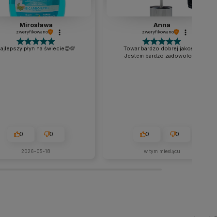
Mirosława
Anna
zweryfikowano
zweryfikowano
ajlepszy płyn na świecie😊💯
Towar bardzo dobrej jakości.
Jestem bardzo zadowolona.
0
0
0
0
2026-05-18
w tym miesiącu