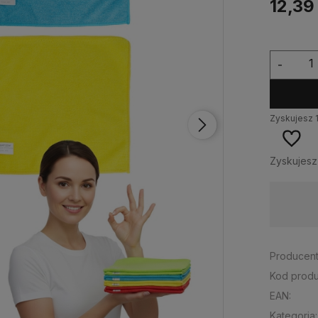
12,39 
-
Zyskujesz
Zyskujes
Wysyłka w:
24 godziny
Producent
Kod produ
EAN:
Kategoria: