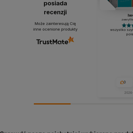
posiada
recenzji
Iw
zweryfi
Może zainteresują Cię
inne ocenione produkty
wszystko szyb
pol
0
2026