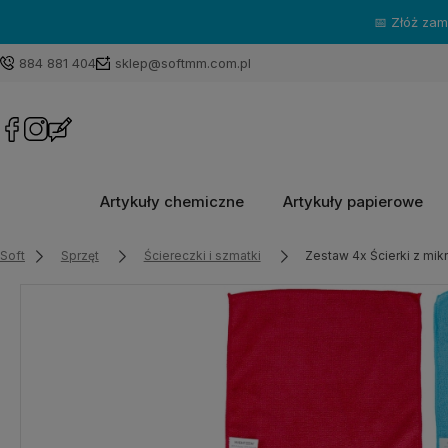
📅 Złóż za
884 881 404
sklep@softmm.com.pl
Artykuły chemiczne
Artykuły papierowe
Soft
Sprzęt
Ściereczki i szmatki
Zestaw 4x Ścierki z mik