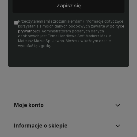
Zapisz się
Przeczytałem(am) i zrozumiałem(am) informacje dotyczące
korzystania z moich danych osobowych zawarte w
polityce
prywatności
. Administratorem podanych danych
osobowych jest Firma Handlowa Soft Mariusz Mazur,
Mateusz Mazur Sp. Jawna. Możesz w każdym czasie
wycofać tę zgodę.
Moje konto
Informacje o sklepie