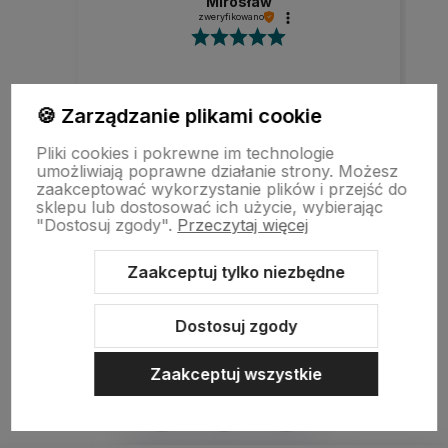
Mirosław
zweryfikowano
Szybka realizacja zamówienia.
🍪 Zarządzanie plikami cookie
Pliki cookies i pokrewne im technologie
umożliwiają poprawne działanie strony. Możesz
zaakceptować wykorzystanie plików i przejść do
w tym miesiącu
sklepu lub dostosować ich użycie, wybierając
"Dostosuj zgody".
Przeczytaj więcej
zebranych i zweryfikowanych przez
Zaakceptuj tylko niezbędne
Dostosuj zgody
Zaakceptuj wszystkie