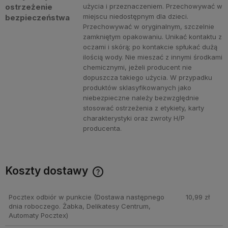
ostrzeżenie
użycia i przeznaczeniem. Przechowywać w
miejscu niedostępnym dla dzieci.
bezpieczeństwa
Przechowywać w oryginalnym, szczelnie
zamkniętym opakowaniu. Unikać kontaktu z
oczami i skórą; po kontakcie spłukać dużą
ilością wody. Nie mieszać z innymi środkami
chemicznymi, jeżeli producent nie
dopuszcza takiego użycia. W przypadku
produktów sklasyfikowanych jako
niebezpieczne należy bezwzględnie
stosować ostrzeżenia z etykiety, karty
charakterystyki oraz zwroty H/P
producenta.
Koszty dostawy
Cena nie zawiera ewentualnych kosztów płatności
Pocztex odbiór w punkcie
(Dostawa następnego
10,99 zł
dnia roboczego. Żabka, Delikatesy Centrum,
Automaty Pocztex)