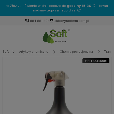
📅 Złóż zamówienie w dni robocze do
godziny 15:30
⏰ - towar
nadamy tego samego dnia! 📦
884 881 404
sklep@softmm.com.pl
Soft
Artykuły chemiczne
Chemia profesjonalna
Transp
🏅 HIT KATEGORII