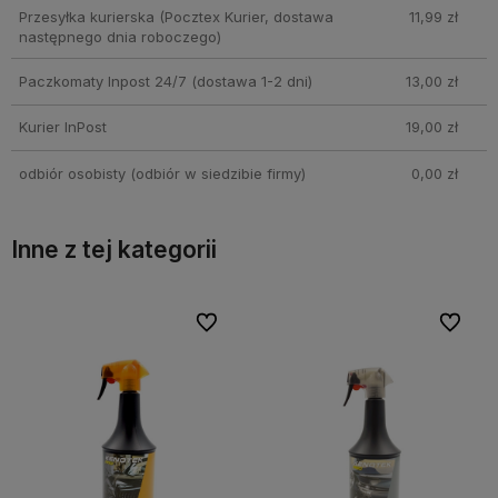
Przesyłka kurierska
(Pocztex Kurier, dostawa
11,99 zł
następnego dnia roboczego)
Paczkomaty Inpost 24/7
(dostawa 1-2 dni)
13,00 zł
Kurier InPost
19,00 zł
odbiór osobisty
(odbiór w siedzibie firmy)
0,00 zł
Inne z tej kategorii
bionych
bionych
Do ulubionych
Do ulubionych
Do ulubi
Do ulubi