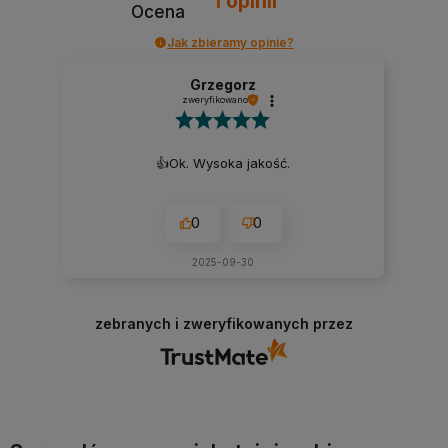
1
opinii
Ocena
Jak zbieramy opinie?
Grzegorz
zweryfikowano
👍️Ok. Wysoka jakość.
0
0
2025-09-30
zebranych i zweryfikowanych przez