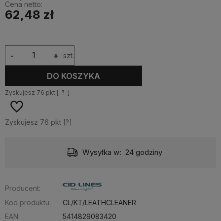
Cena netto:
62,48 zł
-
+
szt.
DO KOSZYKA
Zyskujesz
76
pkt [
?
]
Zyskujesz
76
pkt [
?
]
Wysyłka w:
24 godziny
Producent:
Kod produktu:
CL/KT/LEATHCLEANER
EAN:
5414829083420