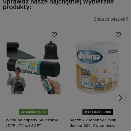
Sprawdź nasze najchętniej wybierane
produkty:
Zobacz więcej
Do ulubionych
Do ulubi
🌿 MARKA SOFT
🏅 HIT KATEGORII
💎 WYBÓR KLIENTÓW
Worki na odpady 60l czarne
Ręcznik kuchenny Słonik
LDPE a'10 szt SOFT
Jumbo 300, 2w celuloza